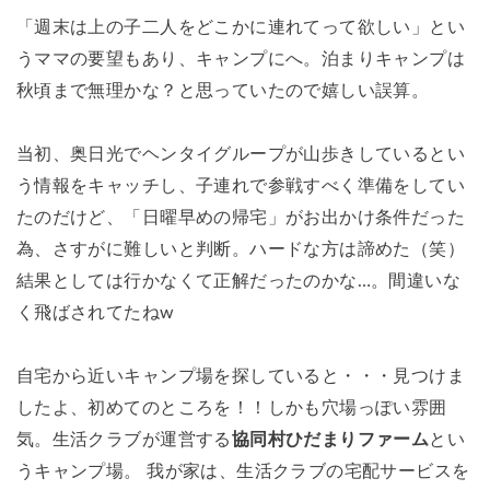
「週末は上の子二人をどこかに連れてって欲しい」とい
うママの要望もあり、キャンプにへ。泊まりキャンプは
秋頃まで無理かな？と思っていたので嬉しい誤算。
当初、
奥日光でヘンタイグループが山歩きしている
とい
う情報をキャッチし、子連れで参戦すべく準備をしてい
たのだけど、「日曜早めの帰宅」がお出かけ条件だった
為、さすがに難しいと判断。ハードな方は諦めた（笑）
結果としては行かなくて正解だったのかな…。間違いな
く飛ばされてたねw
自宅から近いキャンプ場を探していると・・・見つけま
したよ、初めてのところを！！しかも穴場っぽい雰囲
気。生活クラブが運営する
協同村ひだまりファーム
とい
うキャンプ場。 我が家は、生活クラブの宅配サービスを