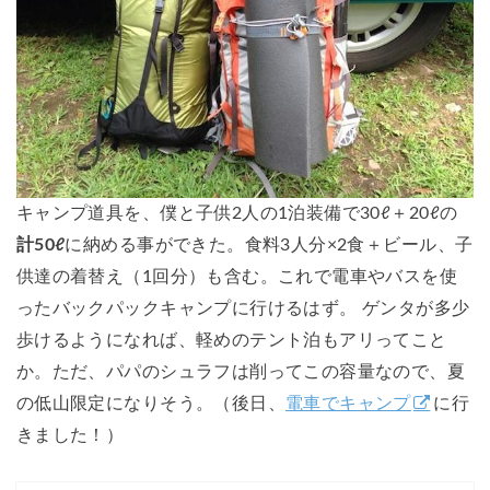
キャンプ道具を、僕と子供2人の1泊装備で30ℓ＋20ℓの
計50ℓ
に納める事ができた。食料3人分×2食＋ビール、子
供達の着替え（1回分）も含む。これで電車やバスを使
ったバックパックキャンプに行けるはず。 ゲンタが多少
歩けるようになれば、軽めのテント泊もアリってこと
か。ただ、パパのシュラフは削ってこの容量なので、夏
の低山限定になりそう。（後日、
電車でキャンプ
に行
きました！）