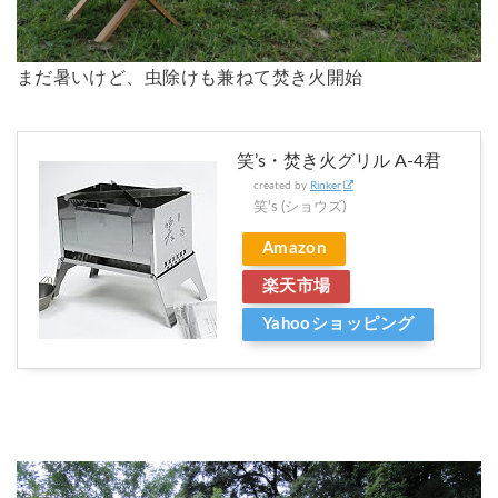
まだ暑いけど、虫除けも兼ねて焚き火開始
笑’s・焚き火グリル A-4君
created by
Rinker
笑's (ショウズ)
Amazon
楽天市場
Yahooショッピング