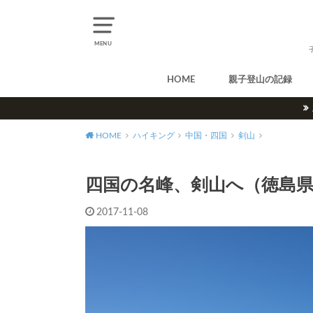
MENU
HOME
親子登山の記録
北アルプス
中央アルプス
南アルプス
八ヶ岳
尾瀬
奥多摩
奥秩父
丹沢
北海道
東北
関東
甲信越
北陸
関西
中国・四国
九州
HOME
ハイキング
中国・四国
剣山
四国の名峰、剣山へ（徳島
2017-11-08