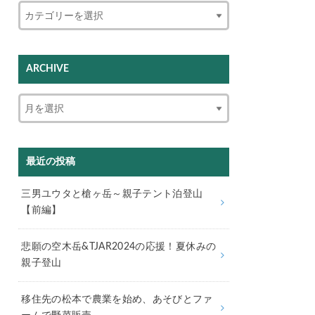
ARCHIVE
最近の投稿
三男ユウタと槍ヶ岳～親子テント泊登山
【前編】
悲願の空木岳&TJAR2024の応援！夏休みの
親子登山
移住先の松本で農業を始め、あそびとファ