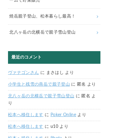
ームで野菜販売
焼岳親子登山、松本暮らし最高！
北八ヶ岳の北横岳で親子雪山登山
最近のコメント
ヴァナゴンさん
に
まさはし
より
小学生と残雪の燕岳で親子登山
に
匿名
より
北八ヶ岳の北横岳で親子雪山登山
に
匿名
よ
り
松本へ移住します
に
Poker Online
より
松本へ移住します
に
u10
より