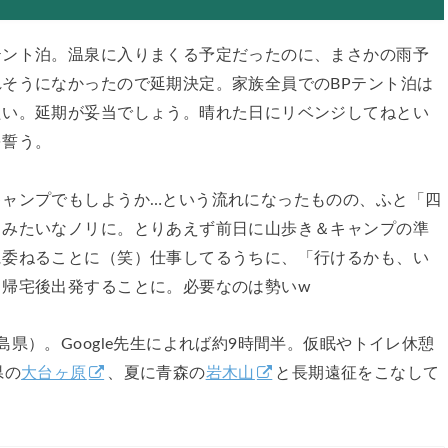
テント泊。温泉に入りまくる予定だったのに、まさかの雨予
そうになかったので延期決定。家族全員でのBPテント泊は
たい。延期が妥当でしょう。晴れた日にリベンジしてねとい
を誓う。
キャンプでもしようか…という流れになったものの、ふと「四
？みたいなノリに。とりあえず前日に山歩き＆キャンプの準
に委ねることに（笑）仕事してるうちに、「行けるかも、い
、帰宅後出発することに。必要なのは勢いw
島県）
。Google先生によれば約9時間半。仮眠やトイレ休憩
県の
大台ヶ原
、夏に青森の
岩木山
と長期遠征をこなして