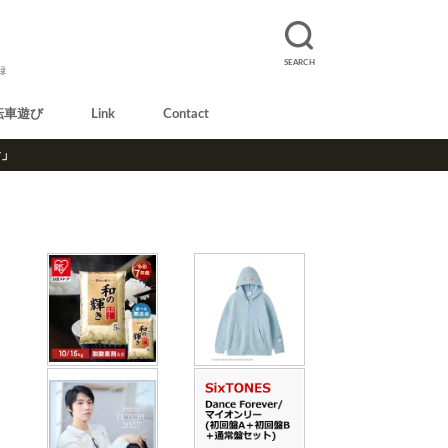
SEARCH
録
転車遊び
Link
Contact
r」