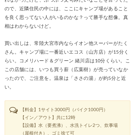
ので、近隣住民の中には、ここにキャンプ場があること
を良く思ってない人がいるのかな？って勝手な想像。真
相はわからないけど。
買い出しは、常陸大宮市内ならイオン他スーパーがたく
さん。キャンプ場に一番近いエコス（山方店）が15分く
らい。コメリハード＆グリーン 緒川店は10分くらい。こ
この店舗には、いつも買う薪（広葉樹）が売っていなか
ったので、ご注意を。温泉は「ささの湯」が約5分と近
い。
【料金】1サイト3000円（バイク1000円）
【イン／アウト】共に12時
【設備】水（要煮沸）、水洗トイレ2つ、炊事場
（屋根付き）、ゴミ捨て可