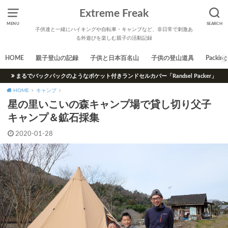
Extreme Freak
MENU
SEARCH
子供達と一緒にハイキングや自転車・キャンプなど、非日常で刺激あ
る外遊びを楽しむ親子の活動記録
HOME
親子登山の記録
子供と日本百名山
子供の登山道具
Packing 
まるでバックパックのようなポケット付きランドセルカバー「Randsel Packer」
HOME
キャンプ
星の里いこいの森キャンプ場で貸し切り父子
キャンプ＆鉱石採集
2020-01-28