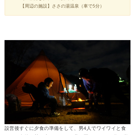
【周辺の施設】ささの湯温泉（車で5分）
設営後すぐに夕食の準備をして、男4人でワイワイと食