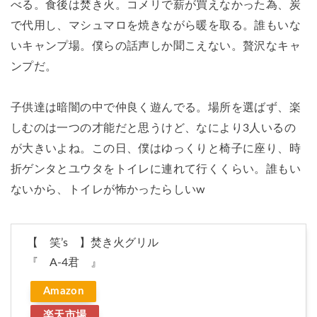
べる。食後は焚き火。コメリで薪が買えなかった為、炭
で代用し、マシュマロを焼きながら暖を取る。誰もいな
いキャンプ場。僕らの話声しか聞こえない。贅沢なキャ
ンプだ。
子供達は暗闇の中で仲良く遊んでる。場所を選ばず、楽
しむのは一つの才能だと思うけど、なにより3人いるの
が大きいよね。この日、僕はゆっくりと椅子に座り、時
折ゲンタとユウタをトイレに連れて行くくらい。誰もい
ないから、トイレが怖かったらしいw
【 笑’s 】焚き火グリル
『 A-4君 』
Amazon
楽天市場