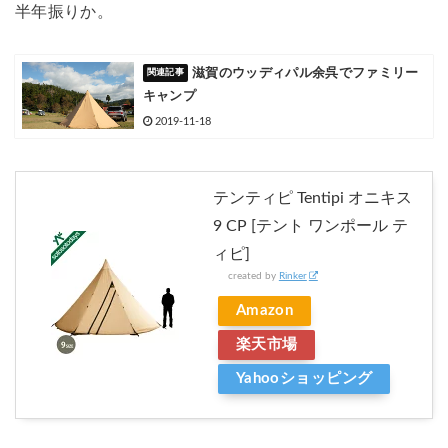
半年振りか。
滋賀のウッディパル余呉でファミリー
キャンプ
2019-11-18
テンティピ Tentipi オニキス
9 CP [テント ワンポール テ
ィピ]
created by
Rinker
Amazon
楽天市場
Yahooショッピング