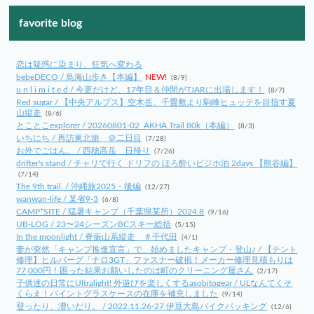
favorite blog
恋は疑惑に染まり、狂気へ変わる
bebeDECO / 鳥海山歩き【本編】
NEW!
(8/9)
u n l i m i t e d / 今更だけど、17年目＆仲間がTJARに出場します！
(8/7)
Red sugar / 【中央アルプス】空木岳、千畳敷より駒峰ヒュッテを目指す夏
山縦走
(8/6)
とことこexplorer / 20260801-02_AKHA Trail 80k（本編）
(8/3)
いちにち / 再訪東北旅 ＠二日目
(7/28)
お外でごはん。 / 西穂高岳 日帰り
(7/26)
drifter's stand / チャリで行く ドリフの ほろ酔いビジホ泊 2days 【熊谷編】
(7/14)
The 9th trail. / 沖縄旅2025・後編
(12/27)
wanwan-life / 某省9-3
(6/8)
CAMP*SITE / 猛暑キャンプ（千葉県某所）2024.8
(9/16)
UB-LOG / 23〜24シーズンBCスキー総括
(5/15)
In the moonlight / 脊振山系縦走 ＃千代田
(4/1)
妻が突然「キャンプ推進宣言」で、始めましたキャンプ・登山♪ / 【テント
修理】ヒルバーグ「ナロ3GT」ファスナー破損！メーカー修理見積もりは
77,000円！困った結果お願いしたのは町のクリーニング屋さん
(2/17)
子供達の日常にUltralight! 外遊びを楽しくするasobitogear / ULなんてくそ
くらえ！パイントグラスケースの在庫を補充しました
(9/14)
登ったり、漕いだり。 / 2022.11.26-27 伊豆大島バイクパッキング
(12/6)