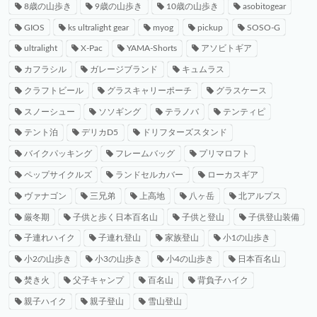
8歳の山歩き
9歳の山歩き
10歳の山歩き
asobitogear
GIOS
ks ultralight gear
myog
pickup
SOSO-G
ultralight
X-Pac
YAMA-Shorts
アソビトギア
カフラシル
ガレージブランド
キュムラス
クラフトビール
グラスキャリーポーチ
グラスケース
スノーシュー
ソソギング
テラノバ
テンティピ
テント泊
デリカD5
ドリフターズスタンド
バイクパッキング
フレームバッグ
プリマロフト
ペップサイクルズ
ランドセルカバー
ローカスギア
ヴァナゴン
三兄弟
上高地
八ヶ岳
北アルプス
厳冬期
子供と歩く日本百名山
子供と登山
子供登山装備
子連れハイク
子連れ登山
家族登山
小1の山歩き
小2の山歩き
小3の山歩き
小4の山歩き
日本百名山
焚き火
父子キャンプ
百名山
背負子ハイク
親子ハイク
親子登山
雪山登山