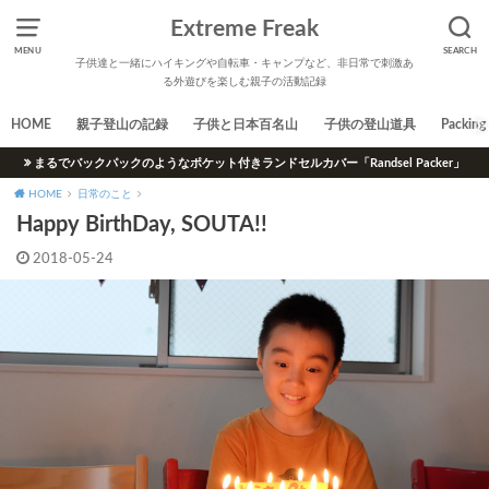
Extreme Freak
MENU
SEARCH
子供達と一緒にハイキングや自転車・キャンプなど、非日常で刺激あ
る外遊びを楽しむ親子の活動記録
HOME
親子登山の記録
子供と日本百名山
子供の登山道具
Packing 
まるでバックパックのようなポケット付きランドセルカバー「Randsel Packer」
HOME
日常のこと
Happy BirthDay, SOUTA!!
2018-05-24