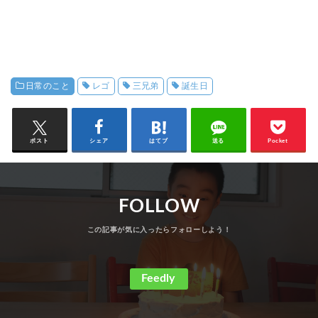
日常のこと
レゴ
三兄弟
誕生日
ポスト
シェア
はてブ
送る
Pocket
FOLLOW
Feedly