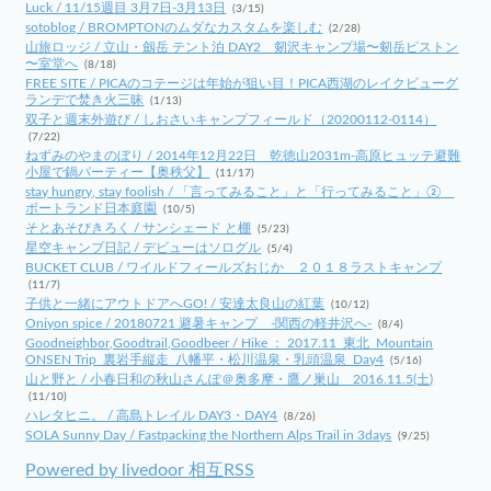
Luck / 11/15週目 3月7日-3月13日
(3/15)
sotoblog / BROMPTONのムダなカスタムを楽しむ
(2/28)
山旅ロッジ / 立山・劔岳 テント泊 DAY2 剱沢キャンプ場〜剱岳ピストン
〜室堂へ
(8/18)
FREE SITE / PICAのコテージは年始が狙い目！PICA西湖のレイクビューグ
ランデで焚き火三昧
(1/13)
双子と週末外遊び / しおさいキャンプフィールド（20200112-0114）
(7/22)
ねずみのやまのぼり / 2014年12月22日 乾徳山2031m-高原ヒュッテ避難
小屋で鍋パーティー【奥秩父】
(11/17)
stay hungry, stay foolish / 「言ってみること」と「行ってみること」②
ポートランド日本庭園
(10/5)
そとあそびきろく / サンシェード と棚
(5/23)
星空キャンプ日記 / デビューはソログル
(5/4)
BUCKET CLUB / ワイルドフィールズおじか ２０１８ラストキャンプ
(11/7)
子供と一緒にアウトドアへGO! / 安達太良山の紅葉
(10/12)
Oniyon spice / 20180721 避暑キャンプ -関西の軽井沢へ-
(8/4)
Goodneighbor,Goodtrail,Goodbeer / Hike ： 2017.11_東北_Mountain
ONSEN Trip_裏岩手縦走_八幡平・松川温泉・乳頭温泉_Day4
(5/16)
山と野と / 小春日和の秋山さんぽ＠奥多摩・鷹ノ巣山 2016.11.5(土)
(11/10)
ハレタヒニ。 / 高島トレイル DAY3・DAY4
(8/26)
SOLA Sunny Day / Fastpacking the Northern Alps Trail in 3days
(9/25)
Powered by livedoor 相互RSS