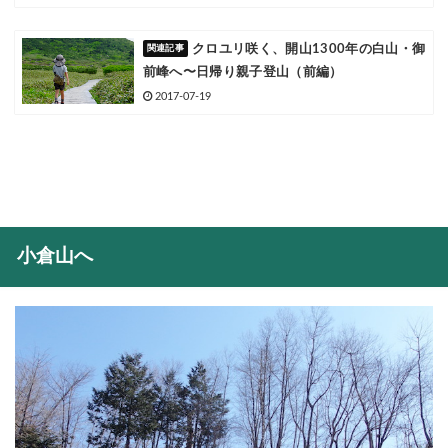
クロユリ咲く、開山1300年の白山・御
前峰へ〜日帰り親子登山（前編）
2017-07-19
小倉山へ