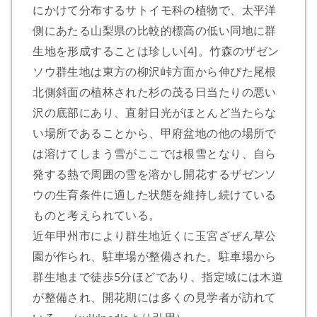
にかけて分布するサトイモ科の植物で、太平洋
側にあたる山梨県の比較的標高の低い同地に群
生地を形成することは珍しい[4]。竹森のザゼン
ソウ群生地は東方の柳沢峠方面から伸びた尾根
北側斜面の植林された杉の茂る日当たりの悪い
沢の底部にあり、直射日光がほとんど当たらな
い場所であることから、甲府盆地の他の場所で
は溶けてしまう雪がここでは根雪となり、自ら
発する熱で周囲の雪を溶かし開花するザゼンソ
ウの生育条件に適した状態を維持し続けている
ものと考えられている。
近年甲州市により群生地近くに玉宮ざぜん草公
園が作られ、駐車場が整備された。駐車場から
群生地まで徒歩5分ほどであり、指定域には木道
が整備され、開花期には多くの見学者が訪れて