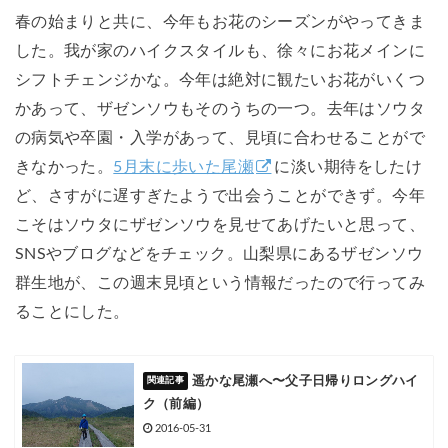
春の始まりと共に、今年もお花のシーズンがやってきま
した。我が家のハイクスタイルも、徐々にお花メインに
シフトチェンジかな。今年は絶対に観たいお花がいくつ
かあって、ザゼンソウもそのうちの一つ。去年はソウタ
の病気や卒園・入学があって、見頃に合わせることがで
きなかった。
5月末に歩いた尾瀬
に淡い期待をしたけ
ど、さすがに遅すぎたようで出会うことができず。今年
こそはソウタにザゼンソウを見せてあげたいと思って、
SNSやブログなどをチェック。山梨県にあるザゼンソウ
群生地が、この週末見頃という情報だったので行ってみ
ることにした。
遥かな尾瀬へ〜父子日帰りロングハイ
ク（前編）
2016-05-31