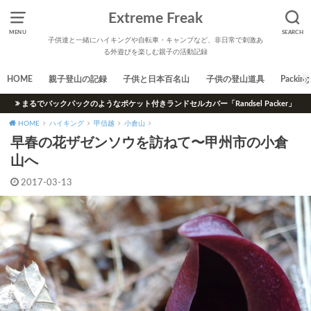
Extreme Freak
MENU
SEARCH
子供達と一緒にハイキングや自転車・キャンプなど、非日常で刺激あ
る外遊びを楽しむ親子の活動記録
HOME
親子登山の記録
子供と日本百名山
子供の登山道具
Packing 
まるでバックパックのようなポケット付きランドセルカバー「Randsel Packer」
HOME
ハイキング
甲信越
小倉山
早春の花ザゼンソウを訪ねて〜甲州市の小倉
山へ
2017-03-13