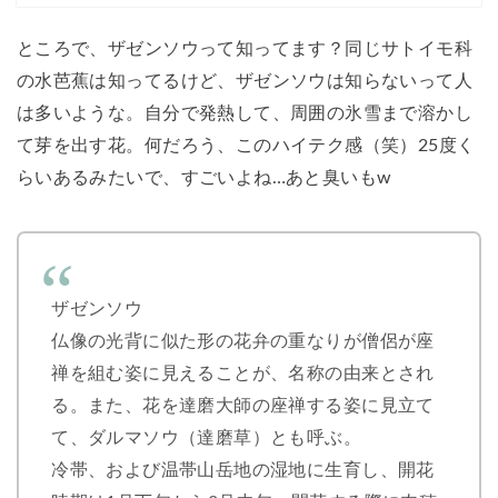
ところで、ザゼンソウって知ってます？同じサトイモ科
の水芭蕉は知ってるけど、ザゼンソウは知らないって人
は多いような。自分で発熱して、周囲の氷雪まで溶かし
て芽を出す花。何だろう、このハイテク感（笑）25度く
らいあるみたいで、すごいよね…あと臭いもw
ザゼンソウ
仏像の光背に似た形の花弁の重なりが僧侶が座
禅を組む姿に見えることが、名称の由来とされ
る。また、花を達磨大師の座禅する姿に見立て
て、ダルマソウ（達磨草）とも呼ぶ。
冷帯、および温帯山岳地の湿地に生育し、開花