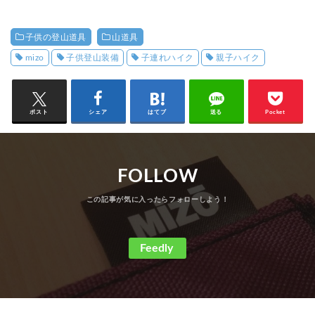
子供の登山道具
山道具
mizo
子供登山装備
子連れハイク
親子ハイク
ポスト
シェア
はてブ
送る
Pocket
FOLLOW
Feedly