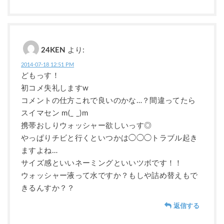
24KEN
より:
2014-07-18 12:51 PM
どもっす！
初コメ失礼しますw
コメントの仕方これで良いのかな…？間違ってたら
スイマセン m(_ _)m
携帯おしりウォッシャー欲しいっす◎
やっぱりチビと行くといつかは◯◯◯トラブル起き
ますよね…
サイズ感といいネーミングといいツボです！！
ウォッシャー液って水ですか？もしや詰め替えもで
きるんすか？？
返信する