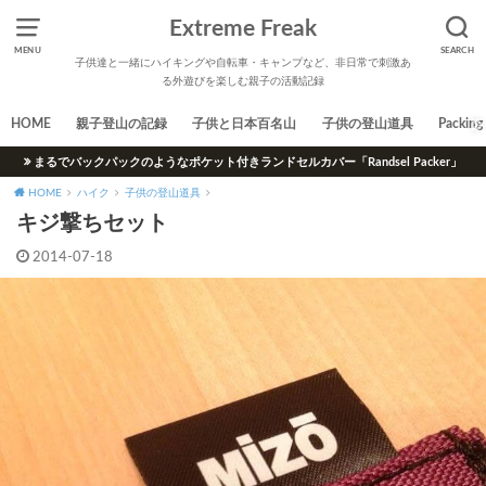
Extreme Freak
MENU
SEARCH
子供達と一緒にハイキングや自転車・キャンプなど、非日常で刺激あ
る外遊びを楽しむ親子の活動記録
HOME
親子登山の記録
子供と日本百名山
子供の登山道具
Packing 
まるでバックパックのようなポケット付きランドセルカバー「Randsel Packer」
HOME
ハイク
子供の登山道具
キジ撃ちセット
2014-07-18