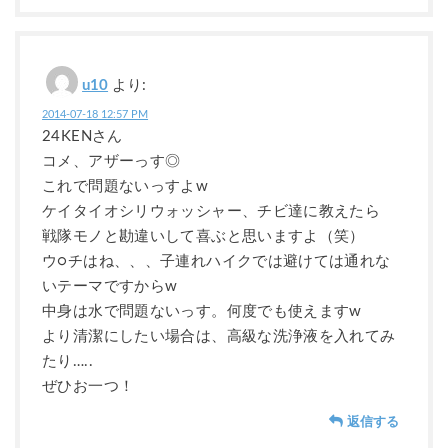
u10
より:
2014-07-18 12:57 PM
24KENさん
コメ、アザーっす◎
これで問題ないっすよw
ケイタイオシリウォッシャー、チビ達に教えたら
戦隊モノと勘違いして喜ぶと思いますよ（笑）
ウ○チはね、、、子連れハイクでは避けては通れな
いテーマですからw
中身は水で問題ないっす。何度でも使えますw
より清潔にしたい場合は、高級な洗浄液を入れてみ
たり…..
ぜひお一つ！
返信する