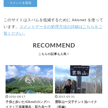
このサイトはスパムを低減するために Akismet を使って
います。
コメントデータの処理方法の詳細はこちらをご
覧ください
。
RECOMMEND
2016-08-17
2015-03-31
子供と歩いた42kmのロングハ
雲取山〜父子テント泊ハイク
イク！三俣蓮華岳・双六岳〜子
（前編）