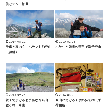
供とテント泊登…
2019-08-21
2025-02-26
子供と夏の立山へテント泊登山
小学生と残雪の燕岳で親子登山
（後編）
2015-09-24
2016-08-03
親子で歩けるお手軽な百名山〜
登山における子供の持ち物（手
霧ヶ峰・車山
荷物編）