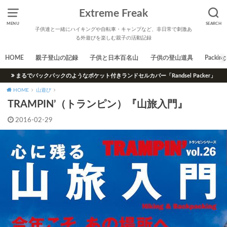
Extreme Freak
MENU
SEARCH
子供達と一緒にハイキングや自転車・キャンプなど、非日常で刺激あ
る外遊びを楽しむ親子の活動記録
HOME
親子登山の記録
子供と日本百名山
子供の登山道具
Packing 
まるでバックパックのようなポケット付きランドセルカバー「Randsel Packer」
HOME
山遊び
TRAMPIN’（トランピン）『山旅入門』
2016-02-29