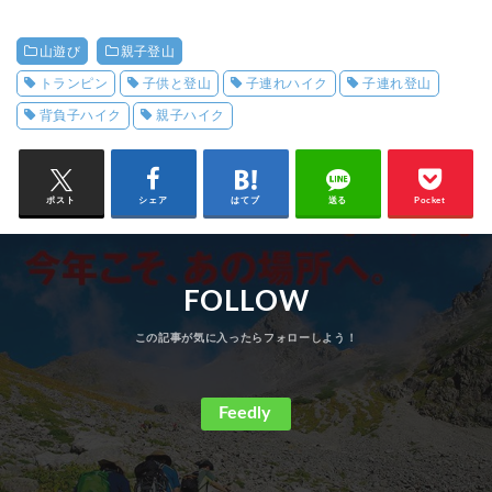
山遊び
親子登山
トランピン
子供と登山
子連れハイク
子連れ登山
背負子ハイク
親子ハイク
ポスト
シェア
はてブ
送る
Pocket
FOLLOW
Feedly