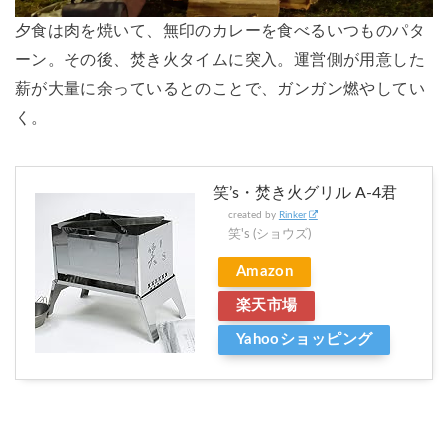
夕食は肉を焼いて、無印のカレーを食べるいつものパタ
ーン。その後、焚き火タイムに突入。運営側が用意した
薪が大量に余っているとのことで、ガンガン燃やしてい
く。
笑’s・焚き火グリル A-4君
created by
Rinker
笑's (ショウズ)
Amazon
楽天市場
Yahooショッピング