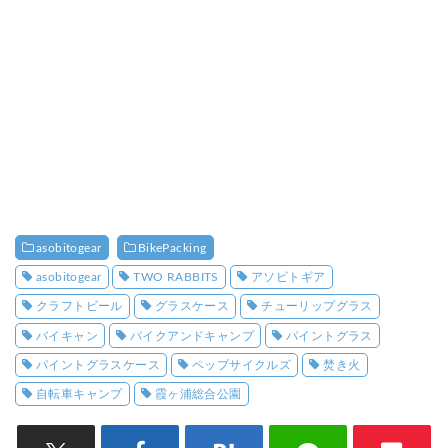
asobitogear
BikePacking
asobitogear
TWO RABBITS
アソビトギア
クラフトビール
グラスケース
チューリップグラス
バイキャン
バイクアンドキャンプ
パイントグラス
パイントグラスケース
ペップサイクルズ
焚き火
自転車キャンプ
霞ヶ浦総合公園