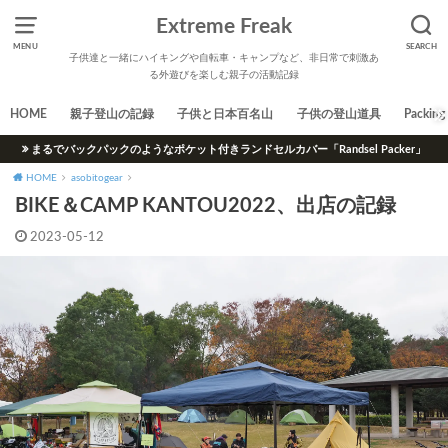
Extreme Freak
MENU
SEARCH
子供達と一緒にハイキングや自転車・キャンプなど、非日常で刺激あ
る外遊びを楽しむ親子の活動記録
HOME
親子登山の記録
子供と日本百名山
子供の登山道具
Packing 
まるでバックパックのようなポケット付きランドセルカバー「Randsel Packer」
HOME
asobitogear
BIKE＆CAMP KANTOU2022、出店の記録
2023-05-12