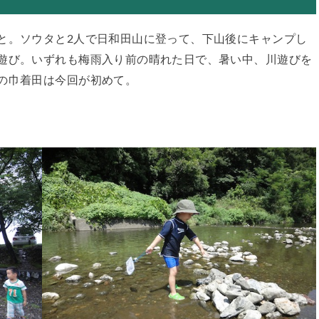
と。ソウタと2人で日和田山に登って、下山後にキャンプし
遊び。いずれも梅雨入り前の晴れた日で、暑い中、川遊びを
の巾着田は今回が初めて。