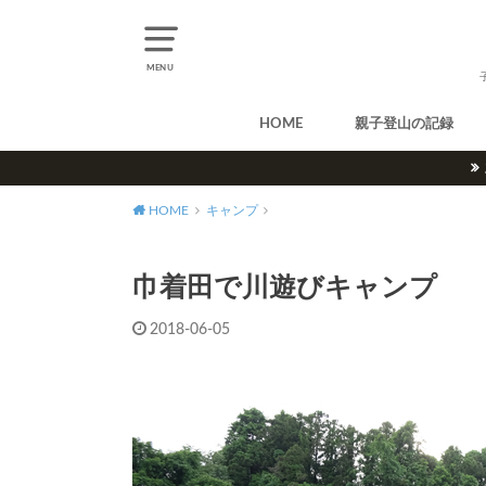
MENU
HOME
親子登山の記録
北アルプス
中央アルプス
南アルプス
八ヶ岳
尾瀬
奥多摩
奥秩父
丹沢
北海道
東北
関東
甲信越
北陸
関西
中国・四国
九州
HOME
キャンプ
巾着田で川遊びキャンプ
2018-06-05