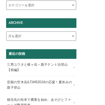
ARCHIVE
最近の投稿
三男ユウタと槍ヶ岳～親子テント泊登山
【前編】
悲願の空木岳&TJAR2024の応援！夏休みの
親子登山
移住先の松本で農業を始め、あそびとファ