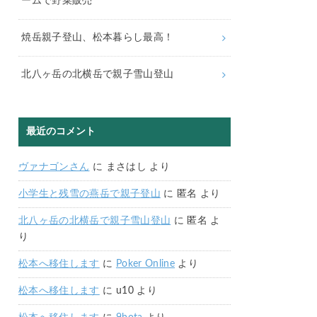
ームで野菜販売
焼岳親子登山、松本暮らし最高！
北八ヶ岳の北横岳で親子雪山登山
最近のコメント
ヴァナゴンさん
に
まさはし
より
小学生と残雪の燕岳で親子登山
に
匿名
より
北八ヶ岳の北横岳で親子雪山登山
に
匿名
よ
り
松本へ移住します
に
Poker Online
より
松本へ移住します
に
u10
より