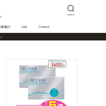
SEARCH
録
転車遊び
Link
Contact
r」