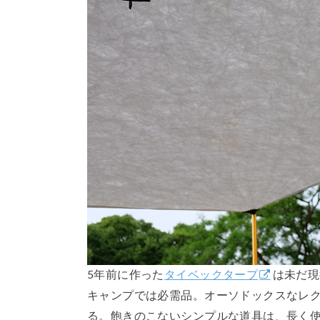
5年前に作った
タイベックタープ
は未だ現
キャンプでは必需品。オーソドックスなレ
る。飽きのこないシンプルな道具は、長く