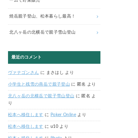
ームで野菜販売
焼岳親子登山、松本暮らし最高！
北八ヶ岳の北横岳で親子雪山登山
最近のコメント
ヴァナゴンさん
に
まさはし
より
小学生と残雪の燕岳で親子登山
に
匿名
より
北八ヶ岳の北横岳で親子雪山登山
に
匿名
よ
り
松本へ移住します
に
Poker Online
より
松本へ移住します
に
u10
より