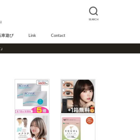
SEARCH
録
転車遊び
Link
Contact
r」