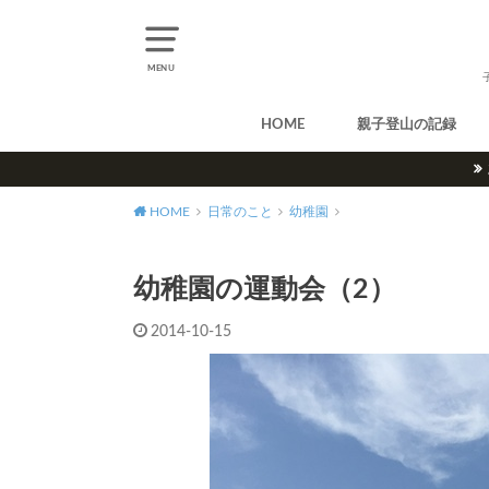
MENU
HOME
親子登山の記録
北アルプス
中央アルプス
南アルプス
八ヶ岳
尾瀬
奥多摩
奥秩父
丹沢
北海道
東北
関東
甲信越
北陸
関西
中国・四国
九州
HOME
日常のこと
幼稚園
幼稚園の運動会（2）
2014-10-15