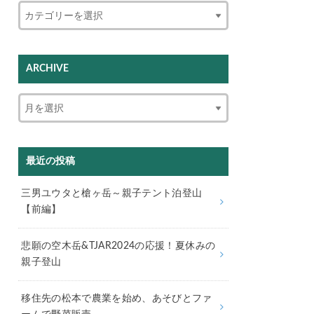
ARCHIVE
最近の投稿
三男ユウタと槍ヶ岳～親子テント泊登山
【前編】
悲願の空木岳&TJAR2024の応援！夏休みの
親子登山
移住先の松本で農業を始め、あそびとファ