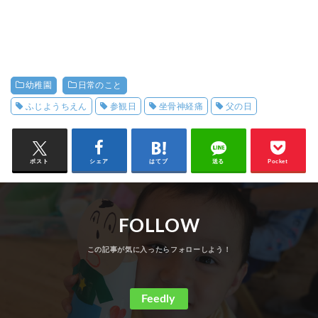
幼稚園
日常のこと
ふじようちえん
参観日
坐骨神経痛
父の日
ポスト
シェア
はてブ
送る
Pocket
FOLLOW
Feedly