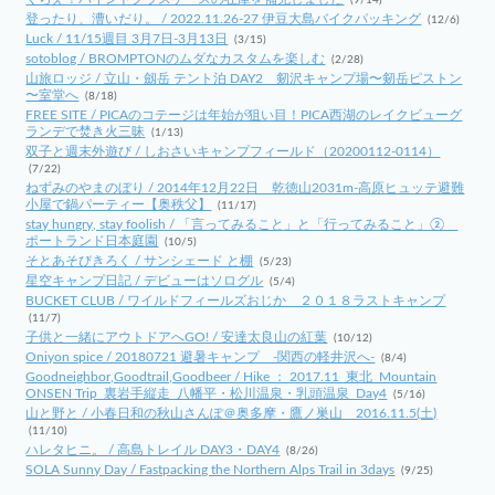
(9/14)
登ったり、漕いだり。 / 2022.11.26-27 伊豆大島バイクパッキング
(12/6)
Luck / 11/15週目 3月7日-3月13日
(3/15)
sotoblog / BROMPTONのムダなカスタムを楽しむ
(2/28)
山旅ロッジ / 立山・劔岳 テント泊 DAY2 剱沢キャンプ場〜剱岳ピストン
〜室堂へ
(8/18)
FREE SITE / PICAのコテージは年始が狙い目！PICA西湖のレイクビューグ
ランデで焚き火三昧
(1/13)
双子と週末外遊び / しおさいキャンプフィールド（20200112-0114）
(7/22)
ねずみのやまのぼり / 2014年12月22日 乾徳山2031m-高原ヒュッテ避難
小屋で鍋パーティー【奥秩父】
(11/17)
stay hungry, stay foolish / 「言ってみること」と「行ってみること」②
ポートランド日本庭園
(10/5)
そとあそびきろく / サンシェード と棚
(5/23)
星空キャンプ日記 / デビューはソログル
(5/4)
BUCKET CLUB / ワイルドフィールズおじか ２０１８ラストキャンプ
(11/7)
子供と一緒にアウトドアへGO! / 安達太良山の紅葉
(10/12)
Oniyon spice / 20180721 避暑キャンプ -関西の軽井沢へ-
(8/4)
Goodneighbor,Goodtrail,Goodbeer / Hike ： 2017.11_東北_Mountain
ONSEN Trip_裏岩手縦走_八幡平・松川温泉・乳頭温泉_Day4
(5/16)
山と野と / 小春日和の秋山さんぽ＠奥多摩・鷹ノ巣山 2016.11.5(土)
(11/10)
ハレタヒニ。 / 高島トレイル DAY3・DAY4
(8/26)
SOLA Sunny Day / Fastpacking the Northern Alps Trail in 3days
(9/25)