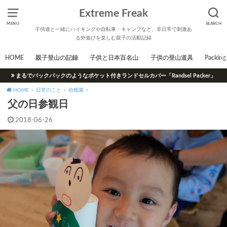
Extreme Freak
MENU
SEARCH
子供達と一緒にハイキングや自転車・キャンプなど、非日常で刺激あ
る外遊びを楽しむ親子の活動記録
HOME
親子登山の記録
子供と日本百名山
子供の登山道具
Packing 
まるでバックパックのようなポケット付きランドセルカバー「Randsel Packer」
HOME
日常のこと
幼稚園
父の日参観日
2018-06-26