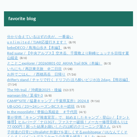
favorite blog
分かり合えているはずの夫が、一番遠い
u n l i m i t e d / TJAR応援行きます！
(8/9)
bebeDECO / 鳥海山歩き【本編】
(8/9)
Red sugar / 【中央アルプス】空木岳、千畳敷より駒峰ヒュッテを目指す夏
山縦走
(8/6)
とことこexplorer / 20260801-02_AKHA Trail 80k（本編）
(8/3)
いちにち / 再訪東北旅 ＠二日目
(7/28)
お外でごはん。 / 西穂高岳 日帰り
(7/26)
drifter's stand / チャリで行く ドリフの ほろ酔いビジホ泊 2days 【熊谷編】
(7/14)
The 9th trail. / 沖縄旅2025・後編
(12/27)
wanwan-life / 某省9-3
(6/8)
CAMP*SITE / 猛暑キャンプ（千葉県某所）2024.8
(9/16)
UB-LOG / 23〜24シーズンBCスキー総括
(5/15)
In the moonlight / 脊振山系縦走 ＃千代田
(4/1)
妻が突然「キャンプ推進宣言」で、始めましたキャンプ・登山♪ / 【テント
修理】ヒルバーグ「ナロ3GT」ファスナー破損！メーカー修理見積もりは
77,000円！困った結果お願いしたのは町のクリーニング屋さん
(2/17)
子供達の日常にUltralight! 外遊びを楽しくするasobitogear / ULなんてくそ
くらえ！パイントグラスケースの在庫を補充しました