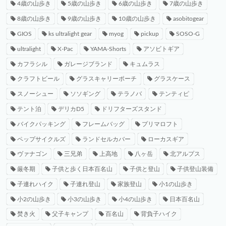
4歳の山歩き
5歳の山歩き
6歳の山歩き
7歳の山歩き
8歳の山歩き
9歳の山歩き
10歳の山歩き
asobitogear
GIOS
ks ultralight gear
myog
pickup
SOSO-G
ultralight
X-Pac
YAMA-Shorts
アソビトギア
カフラシル
ガレージブランド
キュムラス
クラフトビール
グラスキャリーポーチ
グラスケース
スノーシュー
ソソギング
テラノバ
テンティピ
テント泊
デリカD5
ドリフターズスタンド
バイクパッキング
フレームバッグ
プリマロフト
ペップサイクルズ
ランドセルカバー
ローカスギア
ヴァナゴン
三兄弟
上高地
八ヶ岳
北アルプス
厳冬期
子供と歩く日本百名山
子供と登山
子供登山装備
子連れハイク
子連れ登山
家族登山
小1の山歩き
小2の山歩き
小3の山歩き
小4の山歩き
日本百名山
焚き火
父子キャンプ
百名山
背負子ハイク