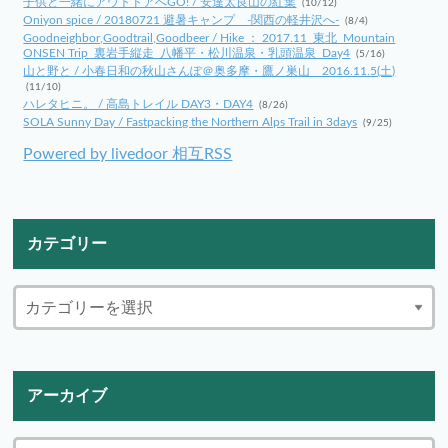
子供と一緒にアウトドアへGO! / 安達太良山の紅葉
(10/12)
Oniyon spice / 20180721 避暑キャンプ -関西の軽井沢へ-
(8/4)
Goodneighbor,Goodtrail,Goodbeer / Hike ： 2017.11_東北_Mountain
ONSEN Trip_裏岩手縦走_八幡平・松川温泉・乳頭温泉_Day4
(5/16)
山と野と / 小春日和の秋山さんぽ＠奥多摩・鷹ノ巣山 2016.11.5(土)
(11/10)
ハレタヒニ。 / 高島トレイル DAY3・DAY4
(8/26)
SOLA Sunny Day / Fastpacking the Northern Alps Trail in 3days
(9/25)
Powered by livedoor 相互RSS
カテゴリー
アーカイブ