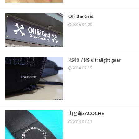
Off the Grid
2015-04-20
KS40 / KS ultralight gear
2014-09-15
山と道SACOCHE
2014-07-11