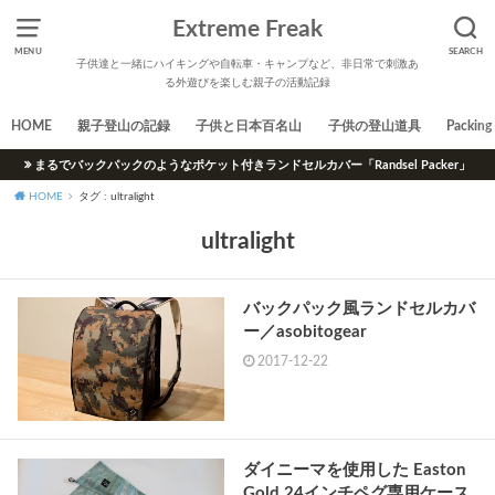
Extreme Freak
MENU
SEARCH
子供達と一緒にハイキングや自転車・キャンプなど、非日常で刺激あ
る外遊びを楽しむ親子の活動記録
HOME
親子登山の記録
子供と日本百名山
子供の登山道具
Packing 
まるでバックパックのようなポケット付きランドセルカバー「Randsel Packer」
HOME
タグ : ultralight
ultralight
バックパック風ランドセルカバ
ー／asobitogear
2017-12-22
ダイニーマを使用した Easton
Gold 24インチペグ専用ケース