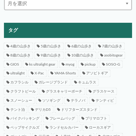
タグ
4歳の山歩き
5歳の山歩き
6歳の山歩き
7歳の山歩き
8歳の山歩き
9歳の山歩き
10歳の山歩き
asobitogear
GIOS
ks ultralight gear
myog
pickup
SOSO-G
ultralight
X-Pac
YAMA-Shorts
アソビトギア
カフラシル
ガレージブランド
キュムラス
クラフトビール
グラスキャリーポーチ
グラスケース
スノーシュー
ソソギング
テラノバ
テンティピ
テント泊
デリカD5
ドリフターズスタンド
バイクパッキング
フレームバッグ
プリマロフト
ペップサイクルズ
ランドセルカバー
ローカスギア