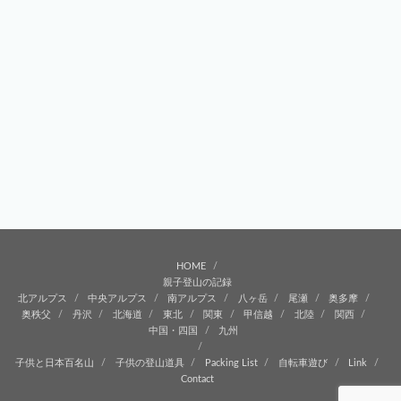
HOME
親子登山の記録
北アルプス
中央アルプス
南アルプス
八ヶ岳
尾瀬
奥多摩
奥秩父
丹沢
北海道
東北
関東
甲信越
北陸
関西
中国・四国
九州
子供と日本百名山
子供の登山道具
Packing List
自転車遊び
Link
Contact