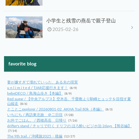
小学生と残雪の燕岳で親子登山
2025-02-26
favorite blog
妻が嫌すぎて壊れていった、ある夫の現実
u n l i m i t e d / TJAR応援行きます！
(8/9)
bebeDECO / 鳥海山歩き【本編】
(8/9)
Red sugar / 【中央アルプス】空木岳、千畳敷より駒峰ヒュッテを目指す夏
山縦走
(8/6)
とことこexplorer / 20260801-02_AKHA Trail 80k（本編）
(8/3)
いちにち / 再訪東北旅 ＠二日目
(7/28)
お外でごはん。 / 西穂高岳 日帰り
(7/26)
drifter's stand / チャリで行く ドリフの ほろ酔いビジホ泊 2days 【熊谷編】
(7/14)
The 9th trail. / 沖縄旅2025・後編
(12/27)