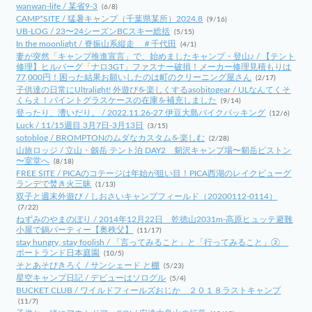
wanwan-life / 某省9-3
(6/8)
CAMP*SITE / 猛暑キャンプ（千葉県某所）2024.8
(9/16)
UB-LOG / 23〜24シーズンBCスキー総括
(5/15)
In the moonlight / 脊振山系縦走 ＃千代田
(4/1)
妻が突然「キャンプ推進宣言」で、始めましたキャンプ・登山♪ / 【テント
修理】ヒルバーグ「ナロ3GT」ファスナー破損！メーカー修理見積もりは
77,000円！困った結果お願いしたのは町のクリーニング屋さん
(2/17)
子供達の日常にUltralight! 外遊びを楽しくするasobitogear / ULなんてくそ
くらえ！パイントグラスケースの在庫を補充しました
(9/14)
登ったり、漕いだり。 / 2022.11.26-27 伊豆大島バイクパッキング
(12/6)
Luck / 11/15週目 3月7日-3月13日
(3/15)
sotoblog / BROMPTONのムダなカスタムを楽しむ
(2/28)
山旅ロッジ / 立山・劔岳 テント泊 DAY2 剱沢キャンプ場〜剱岳ピストン
〜室堂へ
(8/18)
FREE SITE / PICAのコテージは年始が狙い目！PICA西湖のレイクビューグ
ランデで焚き火三昧
(1/13)
双子と週末外遊び / しおさいキャンプフィールド（20200112-0114）
(7/22)
ねずみのやまのぼり / 2014年12月22日 乾徳山2031m-高原ヒュッテ避難
小屋で鍋パーティー【奥秩父】
(11/17)
stay hungry, stay foolish / 「言ってみること」と「行ってみること」②
ポートランド日本庭園
(10/5)
そとあそびきろく / サンシェード と棚
(5/23)
星空キャンプ日記 / デビューはソログル
(5/4)
BUCKET CLUB / ワイルドフィールズおじか ２０１８ラストキャンプ
(11/7)