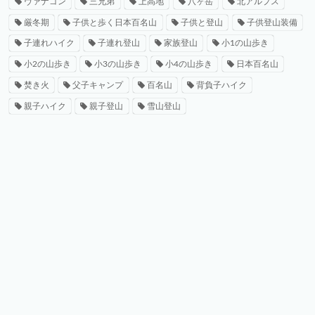
ヴァナゴン
三兄弟
上高地
八ヶ岳
北アルプス
厳冬期
子供と歩く日本百名山
子供と登山
子供登山装備
子連れハイク
子連れ登山
家族登山
小1の山歩き
小2の山歩き
小3の山歩き
小4の山歩き
日本百名山
焚き火
父子キャンプ
百名山
背負子ハイク
親子ハイク
親子登山
雪山登山