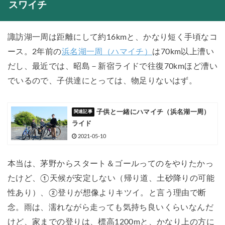
スワイチ
諏訪湖一周は距離にして約16kmと、かなり短く手頃なコ
ース。2年前の
浜名湖一周（ハマイチ）
は70km以上漕い
だし、最近では、昭島－新宿ライドで往復70kmほど漕い
でいるので、子供達にとっては、物足りないはず。
子供と一緒にハマイチ（浜名湖一周）
ライド
2021-05-10
本当は、茅野からスタート＆ゴールってのをやりたかっ
たけど、①天候が安定しない（帰り道、土砂降りの可能
性あり）、②登りが想像よりキツイ。と言う理由で断
念。雨は、濡れながら走っても気持ち良いくらいなんだ
けど、家までの登りは、標高1200mと、かなり上の方に