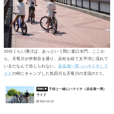
10分くらい漕げば、あっという間に釜口水門。ここか
ら、天竜川が伊那谷を通り、浜松を経て太平洋に流れて
いるだなんて信じられない。
浜名湖一周（ハマイチ）ラ
イド
の時にキャンプした気田川も天竜川の支流の1つ。
子供と一緒にハマイチ（浜名湖一周）
ライド
2021-05-10