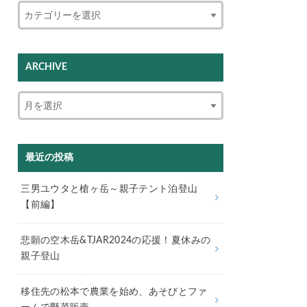
ARCHIVE
最近の投稿
三男ユウタと槍ヶ岳～親子テント泊登山
【前編】
悲願の空木岳&TJAR2024の応援！夏休みの
親子登山
移住先の松本で農業を始め、あそびとファ