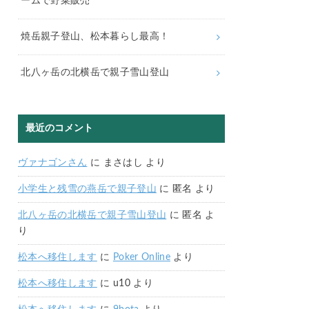
ームで野菜販売
焼岳親子登山、松本暮らし最高！
北八ヶ岳の北横岳で親子雪山登山
最近のコメント
ヴァナゴンさん
に
まさはし
より
小学生と残雪の燕岳で親子登山
に
匿名
より
北八ヶ岳の北横岳で親子雪山登山
に
匿名
よ
り
松本へ移住します
に
Poker Online
より
松本へ移住します
に
u10
より