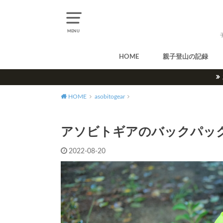
MENU
HOME
親子登山の記録
北アルプス
中央アルプス
南アルプス
八ヶ岳
尾瀬
奥多摩
奥秩父
丹沢
北海道
東北
関東
甲信越
北陸
関西
中国・四国
九州
HOME
asobitogear
アソビトギアのバックパック
2022-08-20