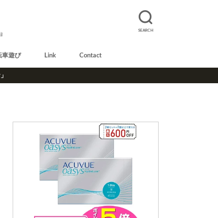
SEARCH
録
転車遊び
Link
Contact
r」