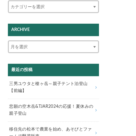
ARCHIVE
最近の投稿
三男ユウタと槍ヶ岳～親子テント泊登山
【前編】
悲願の空木岳&TJAR2024の応援！夏休みの
親子登山
移住先の松本で農業を始め、あそびとファ