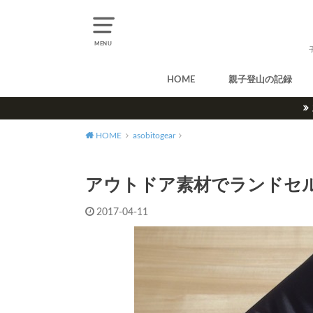
MENU
HOME
親子登山の記録
北アルプス
中央アルプス
南アルプス
八ヶ岳
尾瀬
奥多摩
奥秩父
丹沢
北海道
東北
関東
甲信越
北陸
関西
中国・四国
九州
HOME
asobitogear
アウトドア素材でランドセルカバ
2017-04-11