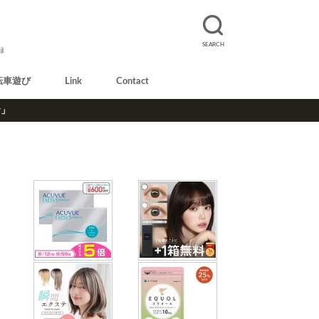
SEARCH
録
転車遊び
Link
Contact
r」