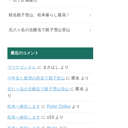
ームで野菜販売
焼岳親子登山、松本暮らし最高！
北八ヶ岳の北横岳で親子雪山登山
最近のコメント
ヴァナゴンさん
に
まさはし
より
小学生と残雪の燕岳で親子登山
に
匿名
より
北八ヶ岳の北横岳で親子雪山登山
に
匿名
よ
り
松本へ移住します
に
Poker Online
より
松本へ移住します
に
u10
より