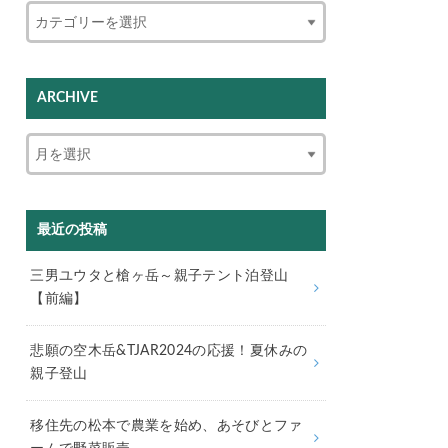
ARCHIVE
最近の投稿
三男ユウタと槍ヶ岳～親子テント泊登山
【前編】
悲願の空木岳&TJAR2024の応援！夏休みの
親子登山
移住先の松本で農業を始め、あそびとファ