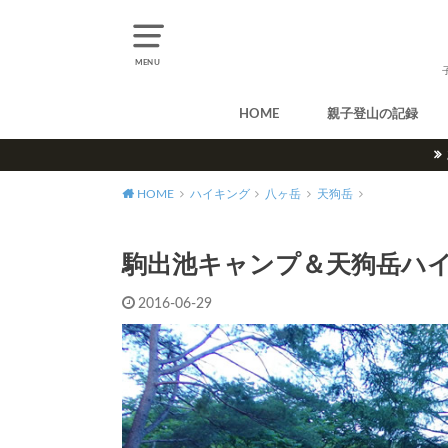
MENU
HOME
親子登山の記録
北アルプス
中央アルプス
南アルプス
八ヶ岳
尾瀬
奥多摩
奥秩父
丹沢
北海道
東北
関東
甲信越
北陸
関西
中国・四国
九州
HOME
ハイキング
八ヶ岳
天狗岳
駒出池キャンプ＆天狗岳ハ
2016-06-29