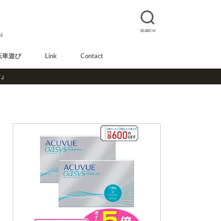
SEARCH
録
転車遊び
Link
Contact
r」