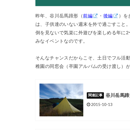
昨年、谷川岳馬蹄形（
前編
・
後編
）を
は、子供達のいない週末を外で過ごすこと
倒を見ないで気楽に外遊びを楽しめる年に2
みなイベントなのです。
そんなチャンスだからこそ、土日でフル活
稚園の同窓会（卒園アルバムの受け渡し）が
谷川岳馬蹄
2015-10-13