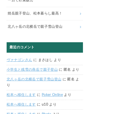
ームで野菜販売
焼岳親子登山、松本暮らし最高！
北八ヶ岳の北横岳で親子雪山登山
最近のコメント
ヴァナゴンさん
に
まさはし
より
小学生と残雪の燕岳で親子登山
に
匿名
より
北八ヶ岳の北横岳で親子雪山登山
に
匿名
よ
り
松本へ移住します
に
Poker Online
より
松本へ移住します
に
u10
より