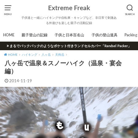
Extreme Freak
MENU
SEARCH
子供達と一緒にハイキングや自転車・キャンプなど、非日常で刺激あ
る外遊びを楽しむ親子の活動記録
HOME
親子登山の記録
子供と日本百名山
子供の登山道具
Packing 
まるでバックパックのようなポケット付きランドセルカバー「Randsel Packer」
HOME
ハイキング
八ヶ岳
天狗岳
八ヶ岳で温泉＆スノーハイク（温泉・宴会
編）
2014-11-19