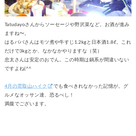
Tatudayoさんからソーセージや野沢菜など。お酒が進み
ますね〜。
はるパパさんはモツ煮や牛すじ1.2kgと日本酒1.8ℓ。これ
だけで3kgとか、なかなかやりますな（笑）
忠太さんは安定のおでん。この時期は鍋系が間違いない
ですよね(^^
4月の雲取山ハイク
でも食べきれなかった記憶が。グ
ルメなオッサン達、恐るべし！
満腹でございます。