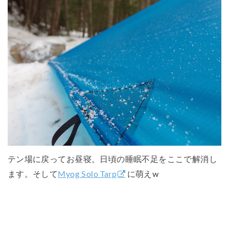
テン場に戻ってお昼寝。日頃の睡眠不足をここで解消し
ます。そして
Myog Solo Tarp
に萌えw