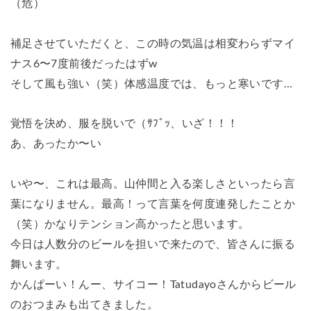
（危）
補足させていただくと、この時の気温は相変わらずマイ
ナス6〜7度前後だったはずw
そして風も強い（笑）体感温度では、もっと寒いです…
覚悟を決め、服を脱いで（ｻﾌﾞｯ、いざ！！！
あ、あったか〜い
いや〜、これは最高。山仲間と入る楽しさといったら言
葉になりません。最高！って言葉を何度連発したことか
（笑）かなりテンション高かったと思います。
今日は人数分のビールを担いで来たので、皆さんに振る
舞います。
かんぱーい！んー、サイコー！Tatudayoさんからビール
のおつまみも出てきました。