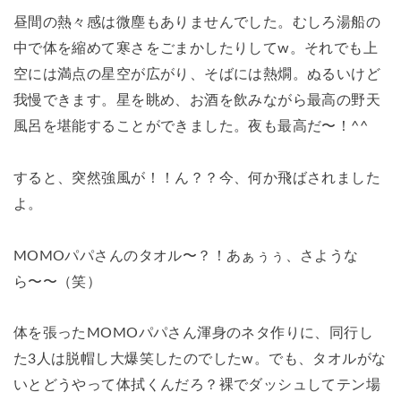
昼間の熱々感は微塵もありませんでした。むしろ湯船の
中で体を縮めて寒さをごまかしたりしてw。それでも上
空には満点の星空が広がり、そばには熱燗。ぬるいけど
我慢できます。星を眺め、お酒を飲みながら最高の野天
風呂を堪能することができました。夜も最高だ〜！^^
すると、突然強風が！！ん？？今、何か飛ばされました
よ。
MOMOパパさんのタオル〜？！あぁぅぅ、さような
ら〜〜（笑）
体を張ったMOMOパパさん渾身のネタ作りに、同行し
た3人は脱帽し大爆笑したのでしたw。でも、タオルがな
いとどうやって体拭くんだろ？裸でダッシュしてテン場