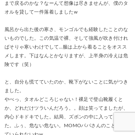
まで戻るのかな？なーんて想像は尽きませんが、僕のタ
オルを貸して一件落着しましたw
風呂から出た後の寒さ、モンゴルでも経験したことのな
いものでした。この気温で裸、そして強風が吹き付けれ
ばそりゃ寒いわけでして…服は上から着ることをオスス
メします。下はなんとかなりますが、上半身の冷えは危
険です（笑）
と、自分も慌てていたのか、靴下がないことに気がつき
ました。
やべっ、タオルどころじゃない！裸足で登山靴履くと
か、どれだけツラいんだろう。。顔は笑ってましたが、
内心ドキドキでした。結局、ズボンの中に入ってまし
た。ふぅ、危ない危ない。MOMOパパさんのこと笑っ
ていられないねw