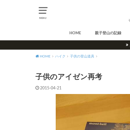
MENU
HOME
親子登山の記録
北アルプス
中央アルプス
南アルプス
八ヶ岳
尾瀬
奥多摩
奥秩父
丹沢
北海道
東北
関東
甲信越
北陸
関西
中国・四国
九州
HOME
ハイク
子供の登山道具
子供のアイゼン再考
2015-04-21