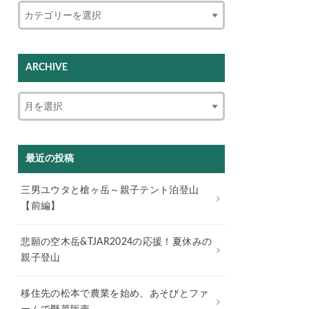
ARCHIVE
最近の投稿
三男ユウタと槍ヶ岳～親子テント泊登山
【前編】
悲願の空木岳&TJAR2024の応援！夏休みの
親子登山
移住先の松本で農業を始め、あそびとファ