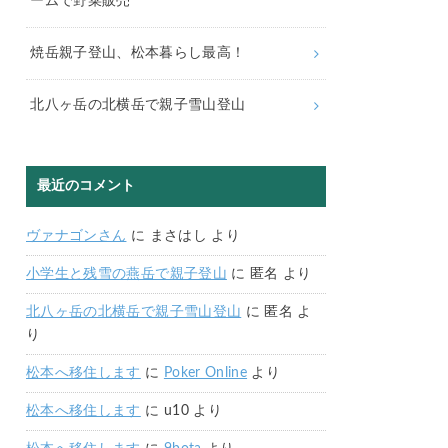
ームで野菜販売
焼岳親子登山、松本暮らし最高！
北八ヶ岳の北横岳で親子雪山登山
最近のコメント
ヴァナゴンさん
に
まさはし
より
小学生と残雪の燕岳で親子登山
に
匿名
より
北八ヶ岳の北横岳で親子雪山登山
に
匿名
よ
り
松本へ移住します
に
Poker Online
より
松本へ移住します
に
u10
より