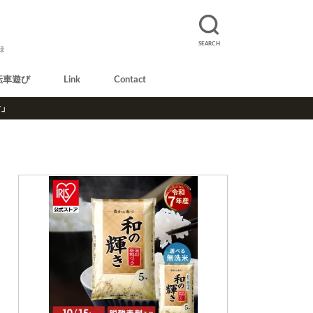
SEARCH
録
転車遊び
Link
Contact
r」