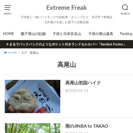
Extreme Freak
MENU
SEARCH
子供達と一緒にハイキングや自転車・キャンプなど、非日常で刺激あ
る外遊びを楽しむ親子の活動記録
HOME
親子登山の記録
子供と日本百名山
子供の登山道具
Packing 
まるでバックパックのようなポケット付きランドセルカバー「Randsel Packer」
HOME
タグ : 高尾山
高尾山
高尾山初詣ハイク
2022-01-23
雨のJINBA to TAKAO