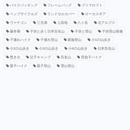
バイクパッキング
フレームバッグ
プリマロフト
ペップサイクルズ
ランドセルカバー
ローカスギア
ヴァナゴン
三兄弟
上高地
八ヶ岳
北アルプス
厳冬期
子供と歩く日本百名山
子供と登山
子供登山装備
子連れハイク
子連れ登山
家族登山
小1の山歩き
小2の山歩き
小3の山歩き
小4の山歩き
日本百名山
焚き火
父子キャンプ
百名山
背負子ハイク
親子ハイク
親子登山
雪山登山