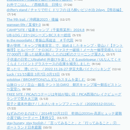
お外でごはん。 / 西穂高岳 日帰り
(7/26)
drifter's stand / チャリで行く ドリフの ほろ酔いビジホ泊 2days 【熊谷編】
(7/14)
The 9th trail. / 沖縄旅2025・後編
(12/27)
wanwan-life / 某省9-3
(6/8)
CAMP*SITE / 猛暑キャンプ（千葉県某所）2024.8
(9/16)
UB-LOG / 23〜24シーズンBCスキー総括
(5/15)
In the moonlight / 脊振山系縦走 ＃千代田
(4/1)
妻が突然「キャンプ推進宣言」で、始めましたキャンプ・登山♪ / 【テント
修理】ヒルバーグ「ナロ3GT」ファスナー破損！メーカー修理見積もりは
77,000円！困った結果お願いしたのは町のクリーニング屋さん
(2/17)
子供達の日常にUltralight! 外遊びを楽しくするasobitogear / ULなんてくそ
くらえ！パイントグラスケースの在庫を補充しました
(9/14)
登ったり、漕いだり。 / 2022.11.26-27 伊豆大島バイクパッキング
(12/6)
Luck / 11/15週目 3月7日-3月13日
(3/15)
sotoblog / BROMPTONのムダなカスタムを楽しむ
(2/28)
山旅ロッジ / 立山・劔岳 テント泊 DAY2 剱沢キャンプ場〜剱岳ピストン
〜室堂へ
(8/18)
FREE SITE / PICAのコテージは年始が狙い目！PICA西湖のレイクビューグ
ランデで焚き火三昧
(1/13)
双子と週末外遊び / しおさいキャンプフィールド（20200112-0114）
(7/22)
ねずみのやまのぼり / 2014年12月22日 乾徳山2031m-高原ヒュッテ避難
小屋で鍋パーティー【奥秩父】
(11/17)
stay hungry, stay foolish / 「言ってみること」と「行ってみること」②
ポートランド日本庭園
(10/5)