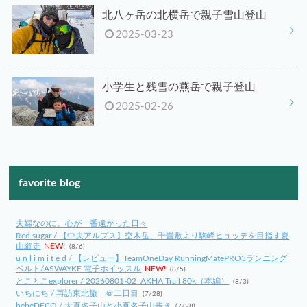
北八ヶ岳の北横岳で親子雪山登山
2025-03-23
小学生と残雪の燕岳で親子登山
2025-02-26
favorite blog
夫婦なのに、心が一番遠かった日々
Red sugar / 【中央アルプス】空木岳、千畳敷より駒峰ヒュッテを目指す夏
山縦走
NEW!
(8/6)
u n l i m i t e d / 【レビュー】TeamOneDay RunningMatePRO3ランニング
ベルト/ASWAYKE 電子ホイッスル
NEW!
(8/5)
とことこexplorer / 20260801-02_AKHA Trail 80k（本編）
(8/3)
いちにち / 再訪東北旅 ＠二日目
(7/28)
bebeDECO / 大真名子山と小真名子山歩き
(7/28)