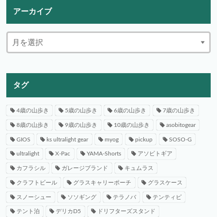
アーカイブ
タグ
4歳の山歩き
5歳の山歩き
6歳の山歩き
7歳の山歩き
8歳の山歩き
9歳の山歩き
10歳の山歩き
asobitogear
GIOS
ks ultralight gear
myog
pickup
SOSO-G
ultralight
X-Pac
YAMA-Shorts
アソビトギア
カフラシル
ガレージブランド
キュムラス
クラフトビール
グラスキャリーポーチ
グラスケース
スノーシュー
ソソギング
テラノバ
テンティピ
テント泊
デリカD5
ドリフターズスタンド