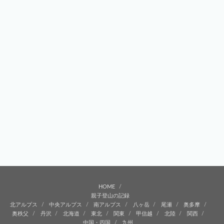
HOME
親子登山の記録
北アルプス
中央アルプス
南アルプス
八ヶ岳
尾瀬
奥多摩
奥秩父
丹沢
北海道
東北
関東
甲信越
北陸
関西
中国・四国
九州