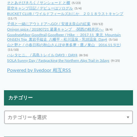
そとあそびきろく / サンシェード と棚
(5/23)
星空キャンプ日記 / デビューはソログル
(5/4)
BUCKET CLUB / ワイルドフィールズおじか ２０１８ラストキャンプ
(11/7)
子供と一緒にアウトドアへGO! / 安達太良山の紅葉
(10/12)
Oniyon spice / 20180721 避暑キャンプ -関西の軽井沢へ-
(8/4)
Goodneighbor,Goodtrail,Goodbeer / Hike ： 2017.11_東北_Mountain
ONSEN Trip_裏岩手縦走_八幡平・松川温泉・乳頭温泉_Day4
(5/16)
山と野と / 小春日和の秋山さんぽ＠奥多摩・鷹ノ巣山 2016.11.5(土)
(11/10)
ハレタヒニ。 / 高島トレイル DAY3・DAY4
(8/26)
SOLA Sunny Day / Fastpacking the Northern Alps Trail in 3days
(9/25)
Powered by livedoor 相互RSS
カテゴリー