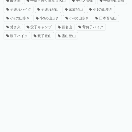
厳冬期
子供と歩く日本百名山
子供と登山
子供登山装備
子連れハイク
子連れ登山
家族登山
小1の山歩き
小2の山歩き
小3の山歩き
小4の山歩き
日本百名山
焚き火
父子キャンプ
百名山
背負子ハイク
親子ハイク
親子登山
雪山登山