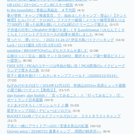
UB-LOG / 23〜24シーズンBCスキー総括
(5/15)
In the moonlight / 脊振山系縦走 ＃千代田
(4/1)
妻が突然「キャンプ推進宣言」で、始めましたキャンプ・登山♪ / 【テント
修理】ヒルバーグ「ナロ3GT」ファスナー破損！メーカー修理見積もりは
77,000円！困った結果お願いしたのは町のクリーニング屋さん
(2/17)
子供達の日常にUltralight! 外遊びを楽しくするasobitogear / ULなんてくそ
くらえ！パイントグラスケースの在庫を補充しました
(9/14)
登ったり、漕いだり。 / 2022.11.26-27 伊豆大島バイクパッキング
(12/6)
Luck / 11/15週目 3月7日-3月13日
(3/15)
sotoblog / BROMPTONのムダなカスタムを楽しむ
(2/28)
山旅ロッジ / 立山・劔岳 テント泊 DAY2 剱沢キャンプ場〜剱岳ピストン
〜室堂へ
(8/18)
FREE SITE / PICAのコテージは年始が狙い目！PICA西湖のレイクビューグ
ランデで焚き火三昧
(1/13)
双子と週末外遊び / しおさいキャンプフィールド（20200112-0114）
(7/22)
ねずみのやまのぼり / 2014年12月22日 乾徳山2031m-高原ヒュッテ避難
小屋で鍋パーティー【奥秩父】
(11/17)
stay hungry, stay foolish / 「言ってみること」と「行ってみること」②
ポートランド日本庭園
(10/5)
そとあそびきろく / サンシェード と棚
(5/23)
星空キャンプ日記 / デビューはソログル
(5/4)
BUCKET CLUB / ワイルドフィールズおじか ２０１８ラストキャンプ
(11/7)
子供と一緒にアウトドアへGO! / 安達太良山の紅葉
(10/12)
Oniyon spice / 20180721 避暑キャンプ -関西の軽井沢へ-
(8/4)