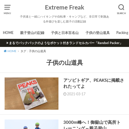
Extreme Freak
MENU
SEARCH
子供達と一緒にハイキングや自転車・キャンプなど、非日常で刺激あ
る外遊びを楽しむ親子の活動記録
HOME
親子登山の記録
子供と日本百名山
子供の登山道具
Packing 
まるでバックパックのようなポケット付きランドセルカバー「Randsel Packer」
HOME
タグ : 子供の山道具
子供の山道具
アソビトギア、PEAKSに掲載さ
れたってよ
2021-03-17
3000m峰へ！御嶽山で高所ト
レーニング～親子登山