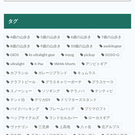
タグ
4歳の山歩き
5歳の山歩き
6歳の山歩き
7歳の山歩き
8歳の山歩き
9歳の山歩き
10歳の山歩き
asobitogear
GIOS
ks ultralight gear
myog
pickup
SOSO-G
ultralight
X-Pac
YAMA-Shorts
アソビトギア
カフラシル
ガレージブランド
キュムラス
クラフトビール
グラスキャリーポーチ
グラスケース
スノーシュー
ソソギング
テラノバ
テンティピ
テント泊
デリカD5
ドリフターズスタンド
バイクパッキング
フレームバッグ
プリマロフト
ペップサイクルズ
ランドセルカバー
ローカスギア
ヴァナゴン
三兄弟
上高地
八ヶ岳
北アルプス