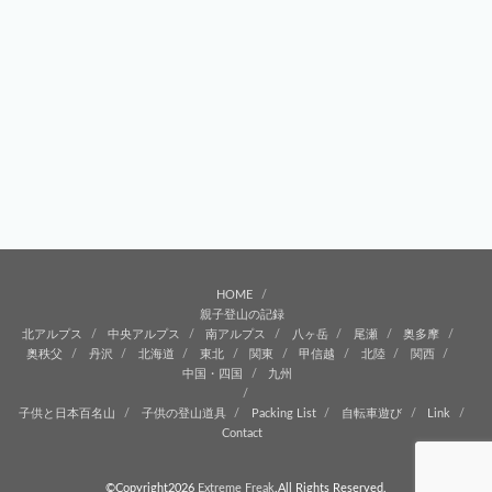
HOME
親子登山の記録
北アルプス
中央アルプス
南アルプス
八ヶ岳
尾瀬
奥多摩
奥秩父
丹沢
北海道
東北
関東
甲信越
北陸
関西
中国・四国
九州
子供と日本百名山
子供の登山道具
Packing List
自転車遊び
Link
Contact
©Copyright2026
Extreme Freak
.All Rights Reserved.