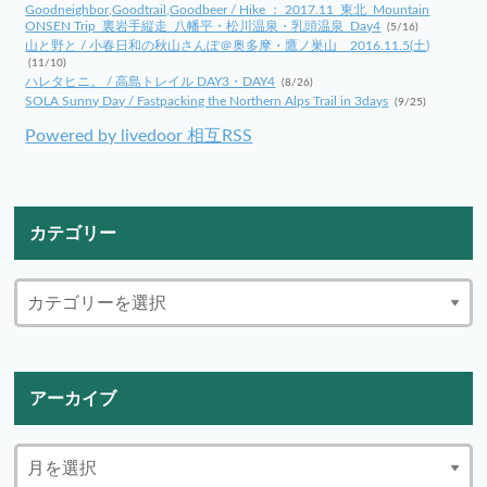
Goodneighbor,Goodtrail,Goodbeer / Hike ： 2017.11_東北_Mountain
ONSEN Trip_裏岩手縦走_八幡平・松川温泉・乳頭温泉_Day4
(5/16)
山と野と / 小春日和の秋山さんぽ＠奥多摩・鷹ノ巣山 2016.11.5(土)
(11/10)
ハレタヒニ。 / 高島トレイル DAY3・DAY4
(8/26)
SOLA Sunny Day / Fastpacking the Northern Alps Trail in 3days
(9/25)
Powered by livedoor 相互RSS
カテゴリー
アーカイブ