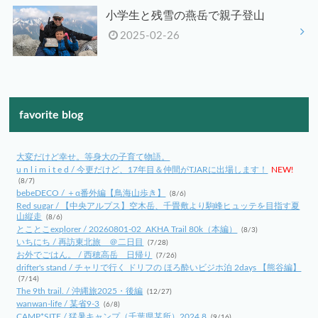
小学生と残雪の燕岳で親子登山
2025-02-26
favorite blog
大変だけど幸せ。等身大の子育て物語。
u n l i m i t e d / 今更だけど、17年目＆仲間がTJARに出場します！
NEW!
(8/7)
bebeDECO / ＋α番外編【鳥海山歩き】
(8/6)
Red sugar / 【中央アルプス】空木岳、千畳敷より駒峰ヒュッテを目指す夏
山縦走
(8/6)
とことこexplorer / 20260801-02_AKHA Trail 80k（本編）
(8/3)
いちにち / 再訪東北旅 ＠二日目
(7/28)
お外でごはん。 / 西穂高岳 日帰り
(7/26)
drifter's stand / チャリで行く ドリフの ほろ酔いビジホ泊 2days 【熊谷編】
(7/14)
The 9th trail. / 沖縄旅2025・後編
(12/27)
wanwan-life / 某省9-3
(6/8)
CAMP*SITE / 猛暑キャンプ（千葉県某所）2024.8
(9/16)