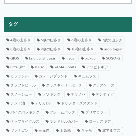
タグ
4歳の山歩き
5歳の山歩き
6歳の山歩き
7歳の山歩き
8歳の山歩き
9歳の山歩き
10歳の山歩き
asobitogear
GIOS
ks ultralight gear
myog
pickup
SOSO-G
ultralight
X-Pac
YAMA-Shorts
アソビトギア
カフラシル
ガレージブランド
キュムラス
クラフトビール
グラスキャリーポーチ
グラスケース
スノーシュー
ソソギング
テラノバ
テンティピ
テント泊
デリカD5
ドリフターズスタンド
バイクパッキング
フレームバッグ
プリマロフト
ペップサイクルズ
ランドセルカバー
ローカスギア
ヴァナゴン
三兄弟
上高地
八ヶ岳
北アルプス