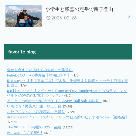
小学生と残雪の燕岳で親子登山
2025-02-26
favorite blog
分かり合えているはずの夫が、一番遠い
bebeDECO / ＋α番外編【鳥海山歩き】
(8/6)
Red sugar / 【中央アルプス】空木岳、千畳敷より駒峰ヒュッテを目指す夏
山縦走
(8/6)
u n l i m i t e d / 【レビュー】TeamOneDay RunningMatePRO3ランニング
ベルト/ASWAYKE 電子ホイッスル
(8/5)
とことこexplorer / 20260801-02_AKHA Trail 80k（本編）
(8/3)
いちにち / 再訪東北旅 ＠二日目
(7/28)
お外でごはん。 / 西穂高岳 日帰り
(7/26)
drifter's stand / チャリで行く ドリフの ほろ酔いビジホ泊 2days 【熊谷編】
(7/14)
The 9th trail. / 沖縄旅2025・後編
(12/27)
wanwan-life / 某省9-3
(6/8)