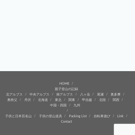
HOME
親子登山の記録
北アルプス
中央アルプス
南アルプス
八ヶ岳
尾瀬
奥多摩
奥秩父
丹沢
北海道
東北
関東
甲信越
北陸
関西
中国・四国
九州
子供と日本百名山
子供の登山道具
Packing List
自転車遊び
Link
Contact