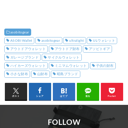
asobitogear
ASOBI Wallet
asobitogear
ultralight
ULウォレット
アウトドアウォレット
アウトドア財布
アソビトギア
ガレージブランド
サイクルウォレット
ハイカーズウォレット
ミニマムウォレット
子供の財布
小さな財布
山財布
昭島ブランド
ポスト
シェア
はてブ
送る
Pocket
FOLLOW