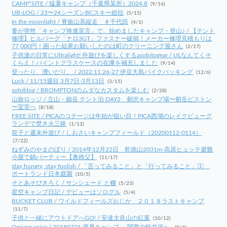
CAMP*SITE / 猛暑キャンプ（千葉県某所）2024.8
(9/16)
UB-LOG / 23〜24シーズンBCスキー総括
(5/15)
In the moonlight / 脊振山系縦走 ＃千代田
(4/1)
妻が突然「キャンプ推進宣言」で、始めましたキャンプ・登山♪ / 【テント
修理】ヒルバーグ「ナロ3GT」ファスナー破損！メーカー修理見積もりは
77,000円！困った結果お願いしたのは町のクリーニング屋さん
(2/17)
子供達の日常にUltralight! 外遊びを楽しくするasobitogear / ULなんてくそ
くらえ！パイントグラスケースの在庫を補充しました
(9/14)
登ったり、漕いだり。 / 2022.11.26-27 伊豆大島バイクパッキング
(12/6)
Luck / 11/15週目 3月7日-3月13日
(3/15)
sotoblog / BROMPTONのムダなカスタムを楽しむ
(2/28)
山旅ロッジ / 立山・劔岳 テント泊 DAY2 剱沢キャンプ場〜剱岳ピストン
〜室堂へ
(8/18)
FREE SITE / PICAのコテージは年始が狙い目！PICA西湖のレイクビューグ
ランデで焚き火三昧
(1/13)
双子と週末外遊び / しおさいキャンプフィールド（20200112-0114）
(7/22)
ねずみのやまのぼり / 2014年12月22日 乾徳山2031m-高原ヒュッテ避難
小屋で鍋パーティー【奥秩父】
(11/17)
stay hungry, stay foolish / 「言ってみること」と「行ってみること」②
ポートランド日本庭園
(10/5)
そとあそびきろく / サンシェード と棚
(5/23)
星空キャンプ日記 / デビューはソログル
(5/4)
BUCKET CLUB / ワイルドフィールズおじか ２０１８ラストキャンプ
(11/7)
子供と一緒にアウトドアへGO! / 安達太良山の紅葉
(10/12)
Oniyon spice / 20180721 避暑キャンプ -関西の軽井沢へ-