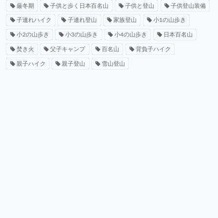
厳冬期
子供と歩く日本百名山
子供と登山
子供登山装備
子連れハイク
子連れ登山
家族登山
小1の山歩き
小2の山歩き
小3の山歩き
小4の山歩き
日本百名山
焚き火
父子キャンプ
百名山
背負子ハイク
親子ハイク
親子登山
雪山登山