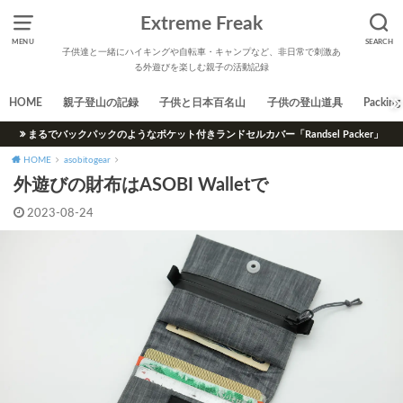
Extreme Freak
MENU
SEARCH
子供達と一緒にハイキングや自転車・キャンプなど、非日常で刺激あ
る外遊びを楽しむ親子の活動記録
HOME
親子登山の記録
子供と日本百名山
子供の登山道具
Packing 
まるでバックパックのようなポケット付きランドセルカバー「Randsel Packer」
HOME
asobitogear
外遊びの財布はASOBI Walletで
2023-08-24