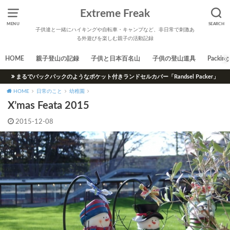
Extreme Freak
MENU
SEARCH
子供達と一緒にハイキングや自転車・キャンプなど、非日常で刺激あ
る外遊びを楽しむ親子の活動記録
HOME
親子登山の記録
子供と日本百名山
子供の登山道具
Packing 
まるでバックパックのようなポケット付きランドセルカバー「Randsel Packer」
HOME
日常のこと
幼稚園
X’mas Feata 2015
2015-12-08