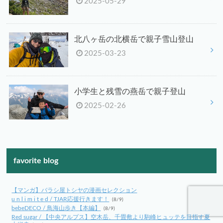
2025-05-29
北八ヶ岳の北横岳で親子雪山登山
2025-03-23
小学生と残雪の燕岳で親子登山
2025-02-26
favorite blog
【マンガ】バラシ屋トシヤの漫画セレクション
u n l i m i t e d / TJAR応援行きます！
(8/9)
bebeDECO / 鳥海山歩き【本編】
(8/9)
Red sugar / 【中央アルプス】空木岳、千畳敷より駒峰ヒュッテを目指す夏