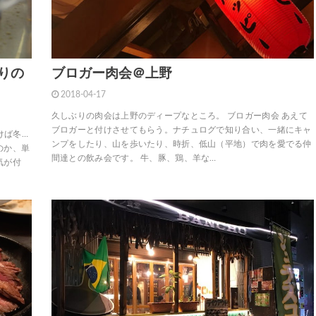
りの
ブロガー肉会＠上野
2018-04-17
久しぶりの肉会は上野のディープなところ。 ブロガー肉会 あえて
ブロガーと付けさせてもらう。ナチュログで知り合い、一緒にキャ
付けば冬…
ンプをしたり、山を歩いたり、時折、低山（平地）で肉を愛でる仲
のか、単
間達との飲み会です。 牛、豚、鶏、羊な…
気が付