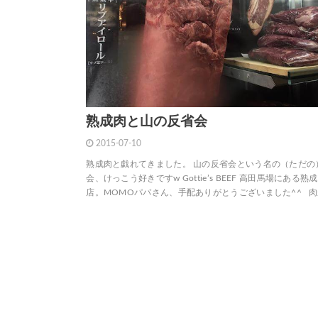
熟成肉と山の反省会
2015-07-10
熟成肉と戯れてきました。 山の反省会という名の（ただの
会、けっこう好きですw Gottie’s BEEF 高田馬場にある熟
店。MOMOパパさん、手配ありがとうございました^^ 肉