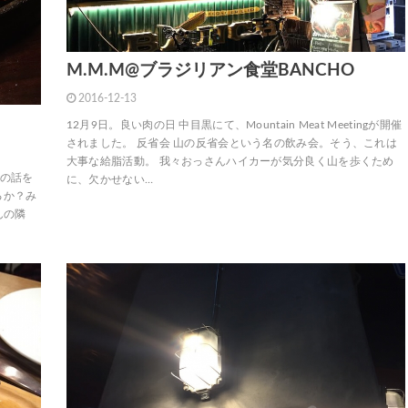
M.M.M@ブラジリアン食堂BANCHO
2016-12-13
12月9日。良い肉の日 中目黒にて、Mountain Meat Meetingが開催
されました。 反省会 山の反省会という名の飲み会。そう、これは
大事な給脂活動。 我々おっさんハイカーが気分良く山を歩くため
んの話を
に、欠かせない…
るか？み
んの隣