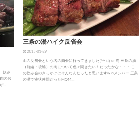
三条の湯ハイク反省会
2015-01-29
山の反省会という名の肉会に行ってきました(^^ 山 or 肉 三条の湯
（前編・後編）の肉について色々聞きたい！だったかな・・・ こ
）飲み
の飲み会のきっかけはそんなんだったと思いますw ○メンバー 三条
成肉のお
の湯で惨状仲間だったMOM…
が…