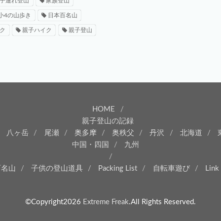
子連れ登山
家族登山
小4の山歩き
日本百名山
ク
親子ハイク
親子登山
HOME
親子登山の記録
八ヶ岳
尾瀬
奥多摩
奥秩父
丹沢
北海道
中国・四国
九州
百名山
子供の登山道具
Packing List
自転車遊び
Link
©Copyright2026
Extreme Freak
.All Rights Reserved.