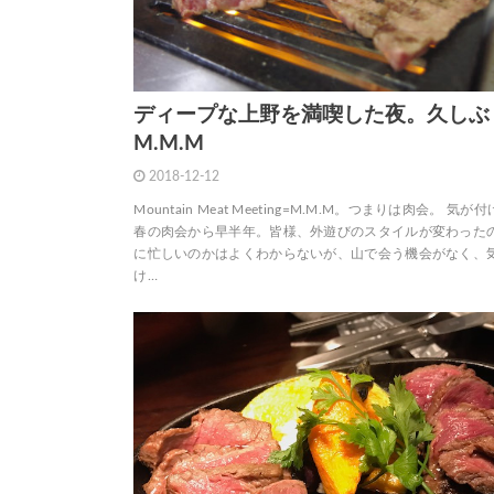
ディープな上野を満喫した夜。久しぶ
M.M.M
2018-12-12
Mountain Meat Meeting=M.M.M。つまりは肉会。 気が
春の肉会から早半年。皆様、外遊びのスタイルが変わった
に忙しいのかはよくわからないが、山で会う機会がなく、
け…