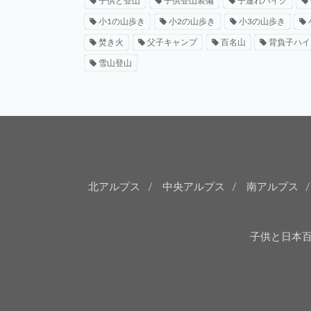
子供と登山
子供登山装備
子連れハイク
小1の山歩き
小2の山歩き
小3の山歩き
焚き火
父子キャンプ
百名山
背負子ハイ
雪山登山
北アルプス
中央アルプス
南アルプス
子供と日本