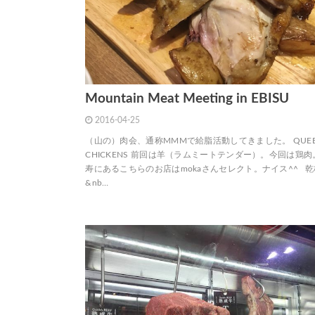
Mountain Meat Meeting in EBISU
2016-04-25
（山の）肉会、通称MMMで給脂活動してきました。 QUEE
CHICKENS 前回は羊（ラムミートテンダー）。今回は鶏肉
寿にあるこちらのお店はmokaさんセレクト。ナイス^^ 
&nb…