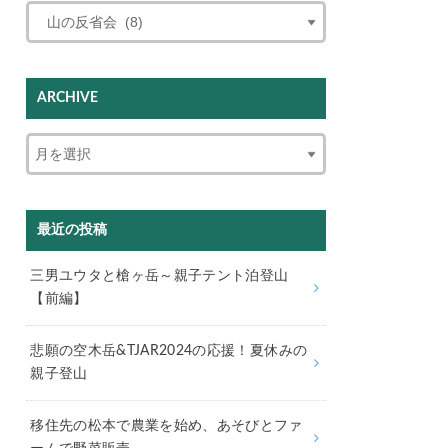
ARCHIVE
最近の投稿
三男ユウタと槍ヶ岳～親子テント泊登山
【前編】
悲願の空木岳&TJAR2024の応援！夏休みの
親子登山
移住先の松本で農業を始め、あそびとファ