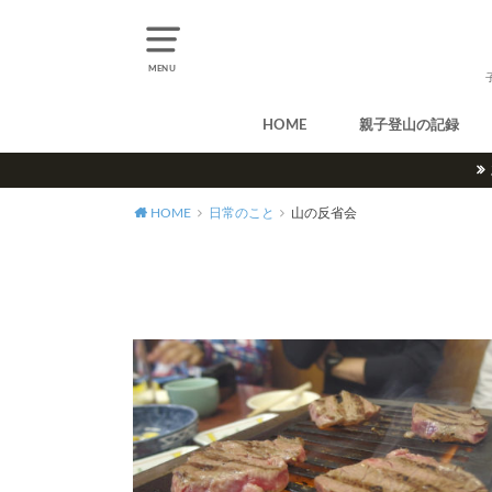
MENU
HOME
親子登山の記録
北アルプス
中央アルプス
南アルプス
八ヶ岳
尾瀬
奥多摩
奥秩父
丹沢
北海道
東北
関東
甲信越
北陸
関西
中国・四国
九州
HOME
日常のこと
山の反省会