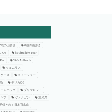
7歳の山歩き
8歳の山歩き
GIOS
ks ultralight gear
-Pac
YAMA-Shorts
キュムラス
スケース
スノーシュー
泊
デリカD5
レームバッグ
プリマロフト
スギア
ヴァナゴン
三兄弟
子供と歩く日本百名山