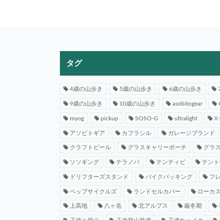
タグ
4歳の山歩き
5歳の山歩き
6歳の山歩き
9歳の山歩き
10歳の山歩き
asobitogear
myog
pickup
SOSO-G
ultralight
X
アソビトギア
カフラシル
ガレージブランド
クラフトビール
グラスキャリーポーチ
グラ
ソソギング
テラノバ
テンティピ
テント
ドリフターズスタンド
バイクパッキング
フ
ペップサイクルズ
ランドセルカバー
ローカ
上高地
八ヶ岳
北アルプス
厳冬期