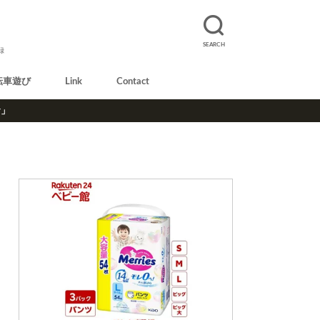
SEARCH
録
転車遊び
Link
Contact
r」