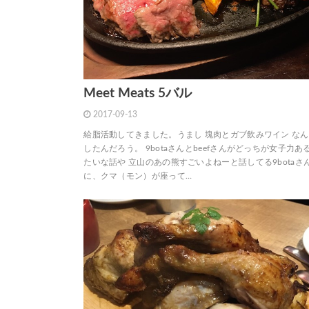
Meet Meats 5バル
2017-09-13
給脂活動してきました。うまし 塊肉とガブ飲みワイン な
したんだろう。 9botaさんとbeefさんがどっちが女子力あ
たいな話や 立山のあの熊すごいよねーと話してる9botaさ
に、クマ（モン）が座って…