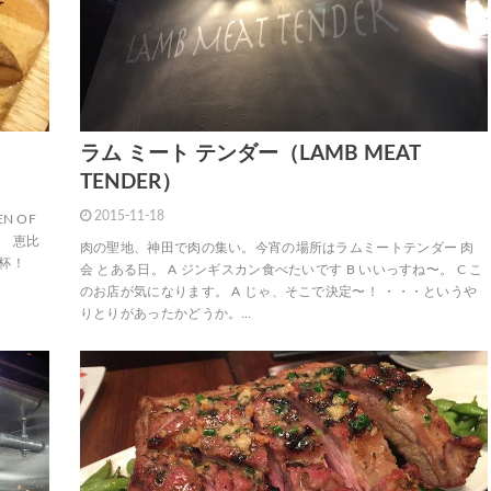
ラム ミート テンダー（LAMB MEAT
TENDER）
2015-11-18
N OF
。 恵比
肉の聖地、神田で肉の集い。今宵の場所はラムミートテンダー 肉
乾杯！
会 とある日。 A ジンギスカン食べたいです B いいっすね〜。 C こ
のお店が気になります。 A じゃ、そこで決定〜！ ・・・というや
りとりがあったかどうか。…