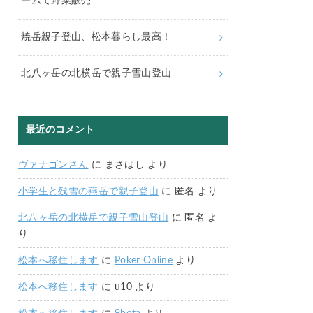
ームで野菜販売
焼岳親子登山、松本暮らし最高！
北八ヶ岳の北横岳で親子雪山登山
最近のコメント
ヴァナゴンさん
に
まさはし
より
小学生と残雪の燕岳で親子登山
に
匿名
より
北八ヶ岳の北横岳で親子雪山登山
に
匿名
よ
り
松本へ移住します
に
Poker Online
より
松本へ移住します
に
u10
より