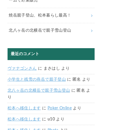
ームで野菜販売
焼岳親子登山、松本暮らし最高！
北八ヶ岳の北横岳で親子雪山登山
最近のコメント
ヴァナゴンさん
に
まさはし
より
小学生と残雪の燕岳で親子登山
に
匿名
より
北八ヶ岳の北横岳で親子雪山登山
に
匿名
よ
り
松本へ移住します
に
Poker Online
より
松本へ移住します
に
u10
より