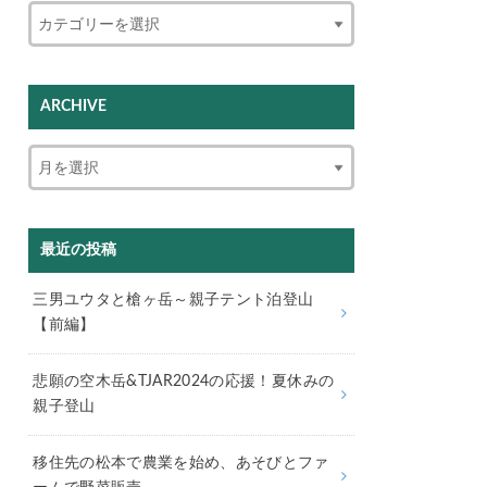
ARCHIVE
最近の投稿
三男ユウタと槍ヶ岳～親子テント泊登山
【前編】
悲願の空木岳&TJAR2024の応援！夏休みの
親子登山
移住先の松本で農業を始め、あそびとファ