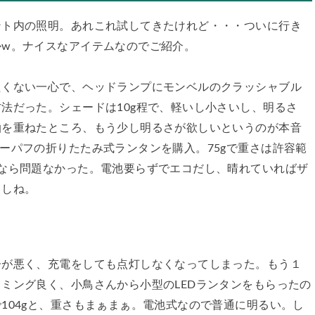
ント内の照明。あれこれ試してきたけれど・・・ついに行き
かw。ナイスなアイテムなのでご紹介。
たくない一心で、ヘッドランプにモンベルのクラッシャブル
法だった。シェードは10g程で、軽いし小さいし、明るさ
泊を重ねたところ、もう少し明るさが欲しいというのが本音
ーパフの折りたたみ式ランタンを購入。75gで重さは許容範
なら問題なかった。電池要らずでエコだし、晴れていればザ
るしね。
子が悪く、充電をしても点灯しなくなってしまった。もう１
ミング良く、小鳥さんから小型のLEDランタンをもらったの
104gと、重さもまぁまぁ。電池式なので普通に明るい。し