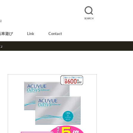
SEARCH
録
転車遊び
Link
Contact
r」