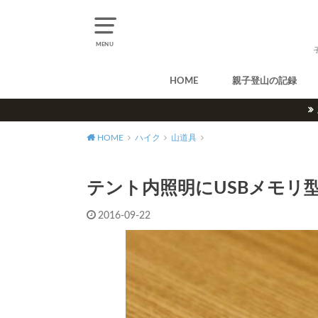
MENU
HOME
親子登山の記録
北アルプス
中央アルプス
南アルプス
八ヶ岳
尾瀬
奥多摩
奥秩父
丹沢
北海道
東北
関東
甲信越
北陸
関西
中国・四国
九州
HOME
ハイク
山道具
テント内照明にUSBメモリ型
2016-09-22