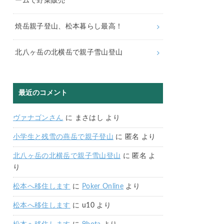
ームで野菜販売
焼岳親子登山、松本暮らし最高！
北八ヶ岳の北横岳で親子雪山登山
最近のコメント
ヴァナゴンさん
に
まさはし
より
小学生と残雪の燕岳で親子登山
に
匿名
より
北八ヶ岳の北横岳で親子雪山登山
に
匿名
よ
り
松本へ移住します
に
Poker Online
より
松本へ移住します
に
u10
より