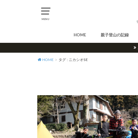
MENU
HOME
親子登山の記録
北アルプス
中央アルプス
南アルプス
八ヶ岳
尾瀬
奥多摩
奥秩父
丹沢
北海道
東北
関東
甲信越
北陸
関西
中国・四国
九州
HOME
タグ : ニカシオSE