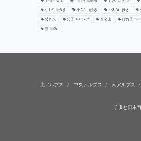
子供と登山
子供登山装備
子連れハイク
小1の山歩き
小2の山歩き
小3の山歩き
焚き火
父子キャンプ
百名山
背負子ハイ
雪山登山
北アルプス
中央アルプス
南アルプス
子供と日本