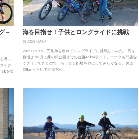
グ～
海を目指せ！子供とロングライドに挑戦
2021-02-04
2020.11.15、三兄弟を連れてロングライドに挑戦してみた。 海を
目指せ 10月に井の頭公園までの往復45kmライド。ユウタも問題な
きる野に
くクリアできたので、もう少し距離を伸ばしてみたくなる。片道
プサイク
35kmくらいで往復70k…
SEを買