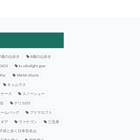
7歳の山歩き
8歳の山歩き
GIOS
ks ultralight gear
-Pac
YAMA-Shorts
キュムラス
スケース
スノーシュー
泊
デリカD5
レームバッグ
プリマロフト
スギア
ヴァナゴン
三兄弟
子供と歩く日本百名山