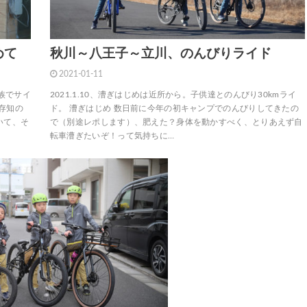
めて
秋川～八王子～立川、のんびりライド
2021-01-11
家族でサイ
2021.1.10、漕ぎはじめは近所から。子供達とのんびり30kmライ
ご存知の
ド。 漕ぎはじめ 数日前に今年の初キャンプでのんびりしてきたの
いて、そ
で（別途レポします）、肥えた？身体を動かすべく、とりあえず自
転車漕ぎたいぞ！って気持ちに…