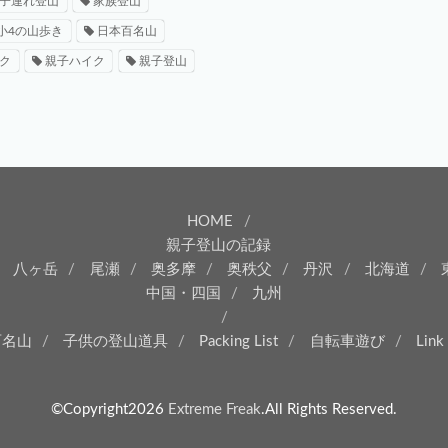
子連れ登山
家族登山
小4の山歩き
日本百名山
ク
親子ハイク
親子登山
HOME
親子登山の記録
八ヶ岳
尾瀬
奥多摩
奥秩父
丹沢
北海道
中国・四国
九州
百名山
子供の登山道具
Packing List
自転車遊び
Link
©Copyright2026
Extreme Freak
.All Rights Reserved.