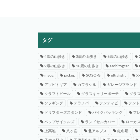
タグ
4歳の山歩き
5歳の山歩き
6歳の山歩き
9歳の山歩き
10歳の山歩き
asobitogear
myog
pickup
SOSO-G
ultralight
X
アソビトギア
カフラシル
ガレージブランド
クラフトビール
グラスキャリーポーチ
グラ
ソソギング
テラノバ
テンティピ
テント
ドリフターズスタンド
バイクパッキング
フ
ペップサイクルズ
ランドセルカバー
ローカ
上高地
八ヶ岳
北アルプス
厳冬期