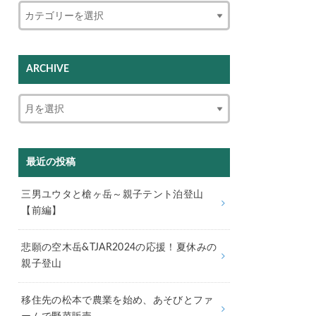
ARCHIVE
最近の投稿
三男ユウタと槍ヶ岳～親子テント泊登山
【前編】
悲願の空木岳&TJAR2024の応援！夏休みの
親子登山
移住先の松本で農業を始め、あそびとファ