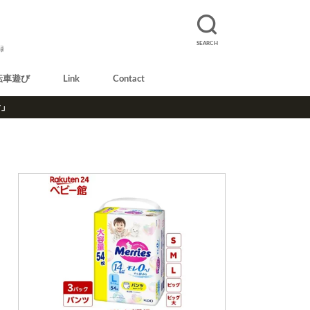
SEARCH
録
転車遊び
Link
Contact
r」