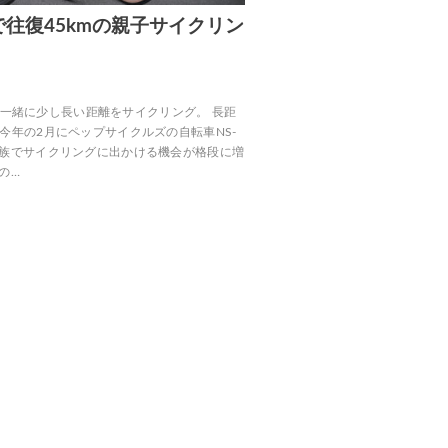
往復45kmの親子サイクリン
供達と一緒に少し長い距離をサイクリング。 長距
今年の2月にペップサイクルズの自転車NS-
家族でサイクリングに出かける機会が格段に増
の…