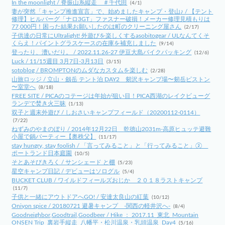
In the moonlight / 脊振山系縦走 ＃千代田
(4/1)
妻が突然「キャンプ推進宣言」で、始めましたキャンプ・登山♪ / 【テント
修理】ヒルバーグ「ナロ3GT」ファスナー破損！メーカー修理見積もりは
77,000円！困った結果お願いしたのは町のクリーニング屋さん
(2/17)
子供達の日常にUltralight! 外遊びを楽しくするasobitogear / ULなんてくそ
くらえ！パイントグラスケースの在庫を補充しました
(9/14)
登ったり、漕いだり。 / 2022.11.26-27 伊豆大島バイクパッキング
(12/6)
Luck / 11/15週目 3月7日-3月13日
(3/15)
sotoblog / BROMPTONのムダなカスタムを楽しむ
(2/28)
山旅ロッジ / 立山・劔岳 テント泊 DAY2 剱沢キャンプ場〜剱岳ピストン
〜室堂へ
(8/18)
FREE SITE / PICAのコテージは年始が狙い目！PICA西湖のレイクビューグ
ランデで焚き火三昧
(1/13)
双子と週末外遊び / しおさいキャンプフィールド（20200112-0114）
(7/22)
ねずみのやまのぼり / 2014年12月22日 乾徳山2031m-高原ヒュッテ避難
小屋で鍋パーティー【奥秩父】
(11/17)
stay hungry, stay foolish / 「言ってみること」と「行ってみること」②
ポートランド日本庭園
(10/5)
そとあそびきろく / サンシェード と棚
(5/23)
星空キャンプ日記 / デビューはソログル
(5/4)
BUCKET CLUB / ワイルドフィールズおじか ２０１８ラストキャンプ
(11/7)
子供と一緒にアウトドアへGO! / 安達太良山の紅葉
(10/12)
Oniyon spice / 20180721 避暑キャンプ -関西の軽井沢へ-
(8/4)
Goodneighbor,Goodtrail,Goodbeer / Hike ： 2017.11_東北_Mountain
ONSEN Trip_裏岩手縦走_八幡平・松川温泉・乳頭温泉_Day4
(5/16)