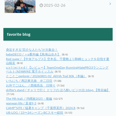
2025-02-26
favorite blog
身近すぎる“厄介な人たち”が大集合！
bebeDECO / ＋α番外編【鳥海山歩き】
(8/6)
Red sugar / 【中央アルプス】空木岳、千畳敷より駒峰ヒュッテを目指す夏
山縦走
(8/6)
u n l i m i t e d / 【レビュー】TeamOneDay RunningMatePRO3ランニング
ベルト/ASWAYKE 電子ホイッスル
(8/5)
とことこexplorer / 20260801-02_AKHA Trail 80k（本編）
(8/3)
いちにち / 再訪東北旅 ＠二日目
(7/28)
お外でごはん。 / 西穂高岳 日帰り
(7/26)
drifter's stand / チャリで行く ドリフの ほろ酔いビジホ泊 2days 【熊谷編】
(7/14)
The 9th trail. / 沖縄旅2025・後編
(12/27)
wanwan-life / 某省9-3
(6/8)
CAMP*SITE / 猛暑キャンプ（千葉県某所）2024.8
(9/16)
UB-LOG / 23〜24シーズンBCスキー総括
(5/15)