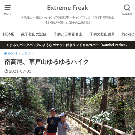
Extreme Freak
MENU
SEARCH
子供達と一緒にハイキングや自転車・キャンプなど、非日常で刺激あ
る外遊びを楽しむ親子の活動記録
HOME
親子登山の記録
子供と日本百名山
子供の登山道具
Packing 
まるでバックパックのようなポケット付きランドセルカバー「Randsel Packer」
HOME
山遊び
南高尾、草戸山ゆるゆるハイク
2021-09-01