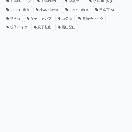
子連れハイク
子連れ登山
家族登山
小1の山歩き
小2の山歩き
小3の山歩き
小4の山歩き
日本百名山
焚き火
父子キャンプ
百名山
背負子ハイク
親子ハイク
親子登山
雪山登山