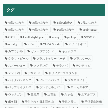
タグ
4歳の山歩き
5歳の山歩き
6歳の山歩き
7歳の山歩き
8歳の山歩き
9歳の山歩き
10歳の山歩き
asobitogear
GIOS
ks ultralight gear
myog
pickup
SOSO-G
ultralight
X-Pac
YAMA-Shorts
アソビトギア
カフラシル
ガレージブランド
キュムラス
クラフトビール
グラスキャリーポーチ
グラスケース
スノーシュー
ソソギング
テラノバ
テンティピ
テント泊
デリカD5
ドリフターズスタンド
バイクパッキング
フレームバッグ
プリマロフト
ペップサイクルズ
ランドセルカバー
ローカスギア
ヴァナゴン
三兄弟
上高地
八ヶ岳
北アルプス
厳冬期
子供と歩く日本百名山
子供と登山
子供登山装備