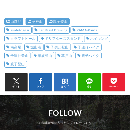
山遊び
草戸山
親子登山
asobitogear
Far Yeast Brewing
YAMA-Pants
クラフトビール
ドリフターズスタンド
ハイキング
南高尾
城山湖
子供と登山
子連れハイク
子連れ登山
家族登山
草戸山
親子ハイク
親子登山
ポスト
シェア
はてブ
送る
Pocket
FOLLOW