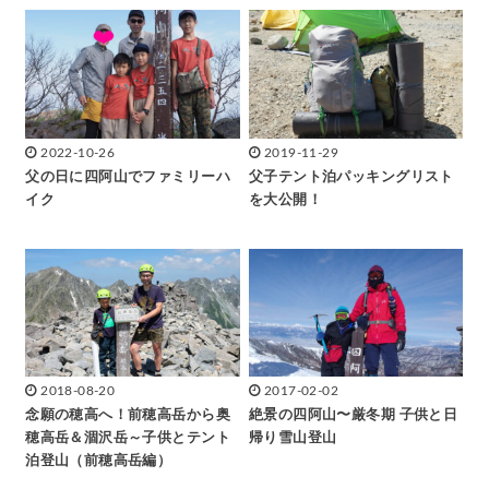
2022-10-26
2019-11-29
父の日に四阿山でファミリーハ
父子テント泊パッキングリスト
イク
を大公開！
2018-08-20
2017-02-02
念願の穂高へ！前穂高岳から奥
絶景の四阿山〜厳冬期 子供と日
穂高岳＆涸沢岳～子供とテント
帰り雪山登山
泊登山（前穂高岳編）