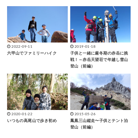
2022-09-11
2019-01-18
六甲山でファミリーハイク
子供と一緒に厳冬期の赤岳に挑
戦！～赤岳天望荘で年越し雪山
登山（前編）
2020-01-22
2015-05-26
いつもの高尾山で歩き初め
鳳凰三山縦走〜子供とテント泊
登山（前編）