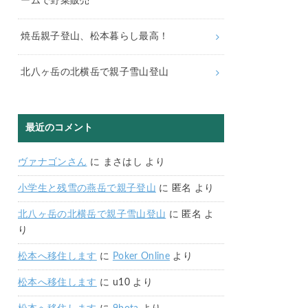
ームで野菜販売
焼岳親子登山、松本暮らし最高！
北八ヶ岳の北横岳で親子雪山登山
最近のコメント
ヴァナゴンさん
に
まさはし
より
小学生と残雪の燕岳で親子登山
に
匿名
より
北八ヶ岳の北横岳で親子雪山登山
に
匿名
よ
り
松本へ移住します
に
Poker Online
より
松本へ移住します
に
u10
より