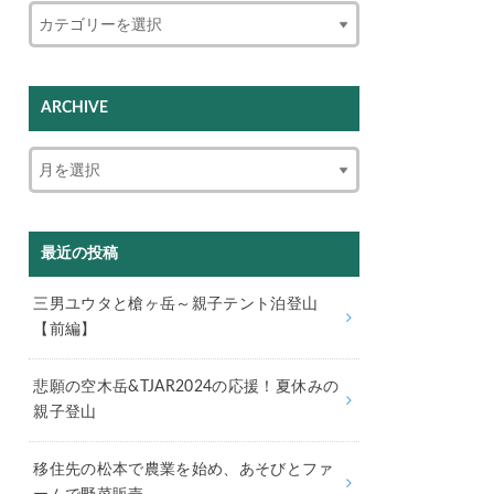
ARCHIVE
最近の投稿
三男ユウタと槍ヶ岳～親子テント泊登山
【前編】
悲願の空木岳&TJAR2024の応援！夏休みの
親子登山
移住先の松本で農業を始め、あそびとファ