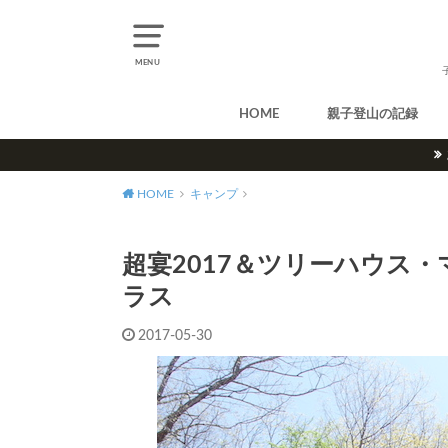
MENU
HOME
親子登山の記録
北アルプス
中央アルプス
南アルプス
八ヶ岳
尾瀬
奥多摩
奥秩父
丹沢
北海道
東北
関東
甲信越
北陸
関西
中国・四国
九州
HOME
キャンプ
超宴2017＆ツリーハウス
ラス
2017-05-30