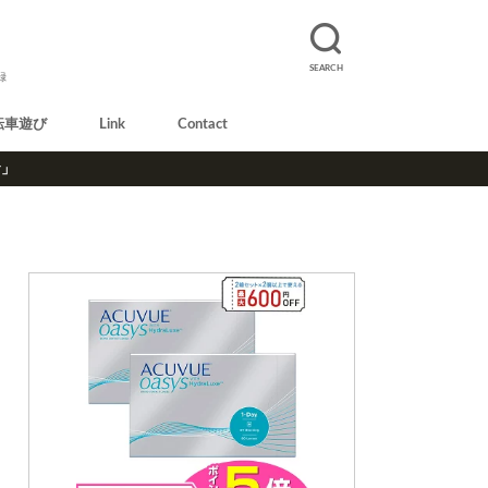
SEARCH
録
転車遊び
Link
Contact
r」