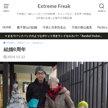
Extreme Freak
MENU
SEARCH
子供達と一緒にハイキングや自転車・キャンプなど、非日常で刺激あ
る外遊びを楽しむ親子の活動記録
HOME
親子登山の記録
子供と日本百名山
子供の登山道具
Packing 
まるでバックパックのようなポケット付きランドセルカバー「Randsel Packer」
HOME
日常のこと
お出かけ
結婚8周年
2014-12-22