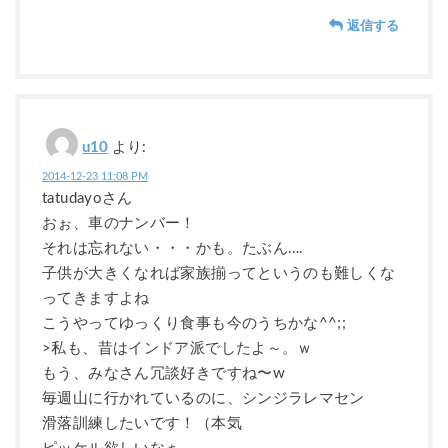
返信する
u10
より:
2014-12-23 11:08 PM
tatudayoさん
おぉ、車のナンバー！
それは忘れない・・・かも。たぶん….
子供が大きくなれば家族揃ってというのも難しくな
ってきますよね
こうやってゆっくり食事も今のうちかな^^;;
>私も、昔はインドア派でしたよ～。ｗ
もう、みなさん冗談好きですね〜w
毎週山に行かれているのに、シンジラレマセン
滑落訓練したいです！（本気