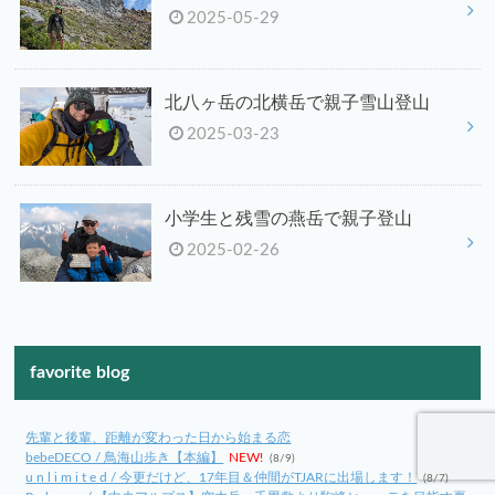
2025-05-29
北八ヶ岳の北横岳で親子雪山登山
2025-03-23
小学生と残雪の燕岳で親子登山
2025-02-26
favorite blog
先輩と後輩、距離が変わった日から始まる恋
bebeDECO / 鳥海山歩き【本編】
NEW!
(8/9)
u n l i m i t e d / 今更だけど、17年目＆仲間がTJARに出場します！
(8/7)