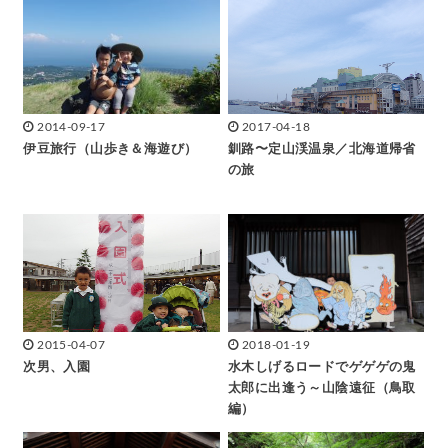
2014-09-17
2017-04-18
伊豆旅行（山歩き＆海遊び）
釧路〜定山渓温泉／北海道帰省
の旅
2015-04-07
2018-01-19
次男、入園
水木しげるロードでゲゲゲの鬼
太郎に出逢う～山陰遠征（鳥取
編）