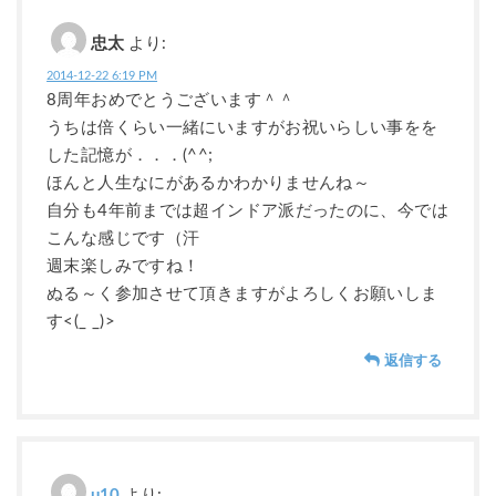
忠太
より:
2014-12-22 6:19 PM
8周年おめでとうございます＾＾
うちは倍くらい一緒にいますがお祝いらしい事をを
した記憶が．．．(^^;
ほんと人生なにがあるかわかりませんね～
自分も4年前までは超インドア派だったのに、今では
こんな感じです（汗
週末楽しみですね！
ぬる～く参加させて頂きますがよろしくお願いしま
す<(_ _)>
返信する
u10
より: