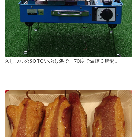
久しぶりの
SOTOいぶし処
で、70度で温燻３時間。