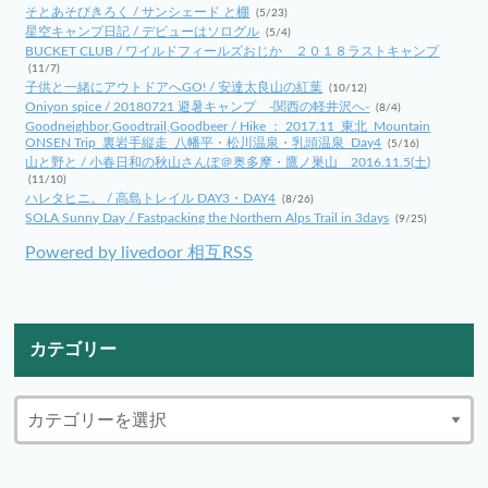
そとあそびきろく / サンシェード と棚
(5/23)
星空キャンプ日記 / デビューはソログル
(5/4)
BUCKET CLUB / ワイルドフィールズおじか ２０１８ラストキャンプ
(11/7)
子供と一緒にアウトドアへGO! / 安達太良山の紅葉
(10/12)
Oniyon spice / 20180721 避暑キャンプ -関西の軽井沢へ-
(8/4)
Goodneighbor,Goodtrail,Goodbeer / Hike ： 2017.11_東北_Mountain
ONSEN Trip_裏岩手縦走_八幡平・松川温泉・乳頭温泉_Day4
(5/16)
山と野と / 小春日和の秋山さんぽ＠奥多摩・鷹ノ巣山 2016.11.5(土)
(11/10)
ハレタヒニ。 / 高島トレイル DAY3・DAY4
(8/26)
SOLA Sunny Day / Fastpacking the Northern Alps Trail in 3days
(9/25)
Powered by livedoor 相互RSS
カテゴリー