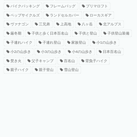
バイクパッキング
フレームバッグ
プリマロフト
ペップサイクルズ
ランドセルカバー
ローカスギア
ヴァナゴン
三兄弟
上高地
八ヶ岳
北アルプス
厳冬期
子供と歩く日本百名山
子供と登山
子供登山装備
子連れハイク
子連れ登山
家族登山
小1の山歩き
小2の山歩き
小3の山歩き
小4の山歩き
日本百名山
焚き火
父子キャンプ
百名山
背負子ハイク
親子ハイク
親子登山
雪山登山