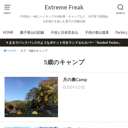
Extreme Freak
MENU
SEARCH
子供達と一緒にハイキングや自転車・キャンプなど、非日常で刺激あ
る外遊びを楽しむ親子の活動記録
HOME
親子登山の記録
子供と日本百名山
子供の登山道具
Packing 
まるでバックパックのようなポケット付きランドセルカバー「Randsel Packer」
HOME
タグ : 5歳のキャンプ
5歳のキャンプ
月の裏Camp
2014-12-02