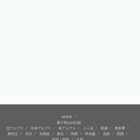
HOME
親子登山の記録
北アルプス
中央アルプス
南アルプス
八ヶ岳
尾瀬
奥多摩
奥秩父
丹沢
北海道
東北
関東
甲信越
北陸
関西
中国・四国
九州