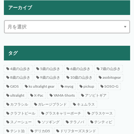
アーカイブ
タグ
4歳の山歩き
5歳の山歩き
6歳の山歩き
7歳の山歩き
8歳の山歩き
9歳の山歩き
10歳の山歩き
asobitogear
GIOS
ks ultralight gear
myog
pickup
SOSO-G
ultralight
X-Pac
YAMA-Shorts
アソビトギア
カフラシル
ガレージブランド
キュムラス
クラフトビール
グラスキャリーポーチ
グラスケース
スノーシュー
ソソギング
テラノバ
テンティピ
テント泊
デリカD5
ドリフターズスタンド