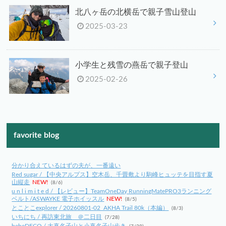
北八ヶ岳の北横岳で親子雪山登山
2025-03-23
小学生と残雪の燕岳で親子登山
2025-02-26
favorite blog
分かり合えているはずの夫が、一番遠い
Red sugar / 【中央アルプス】空木岳、千畳敷より駒峰ヒュッテを目指す夏
山縦走
NEW!
(8/6)
u n l i m i t e d / 【レビュー】TeamOneDay RunningMatePRO3ランニング
ベルト/ASWAYKE 電子ホイッスル
NEW!
(8/5)
とことこexplorer / 20260801-02_AKHA Trail 80k（本編）
(8/3)
いちにち / 再訪東北旅 ＠二日目
(7/28)
bebeDECO / 大真名子山と小真名子山歩き