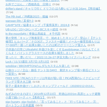
(7/28)
お外でごはん。 / 西穂高岳 日帰り
(7/26)
drifter's stand / チャリで行く ドリフの ほろ酔いビジホ泊 2days 【熊谷編】
(7/14)
The 9th trail. / 沖縄旅2025・後編
(12/27)
wanwan-life / 某省9-3
(6/8)
CAMP*SITE / 猛暑キャンプ（千葉県某所）2024.8
(9/16)
UB-LOG / 23〜24シーズンBCスキー総括
(5/15)
In the moonlight / 脊振山系縦走 ＃千代田
(4/1)
妻が突然「キャンプ推進宣言」で、始めましたキャンプ・登山♪ / 【テント
修理】ヒルバーグ「ナロ3GT」ファスナー破損！メーカー修理見積もりは
77,000円！困った結果お願いしたのは町のクリーニング屋さん
(2/17)
子供達の日常にUltralight! 外遊びを楽しくするasobitogear / ULなんてくそ
くらえ！パイントグラスケースの在庫を補充しました
(9/14)
登ったり、漕いだり。 / 2022.11.26-27 伊豆大島バイクパッキング
(12/6)
Luck / 11/15週目 3月7日-3月13日
(3/15)
sotoblog / BROMPTONのムダなカスタムを楽しむ
(2/28)
山旅ロッジ / 立山・劔岳 テント泊 DAY2 剱沢キャンプ場〜剱岳ピストン
〜室堂へ
(8/18)
FREE SITE / PICAのコテージは年始が狙い目！PICA西湖のレイクビューグ
ランデで焚き火三昧
(1/13)
双子と週末外遊び / しおさいキャンプフィールド（20200112-0114）
(7/22)
ねずみのやまのぼり / 2014年12月22日 乾徳山2031m-高原ヒュッテ避難
小屋で鍋パーティー【奥秩父】
(11/17)
stay hungry, stay foolish / 「言ってみること」と「行ってみること」②
ポートランド日本庭園
(10/5)