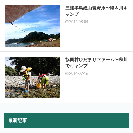
三浦半島経由青野原〜海＆川キ
ャンプ
2014-08-04
協同村ひだまりファーム〜秋川
でキャンプ
2014-07-16
最新記事