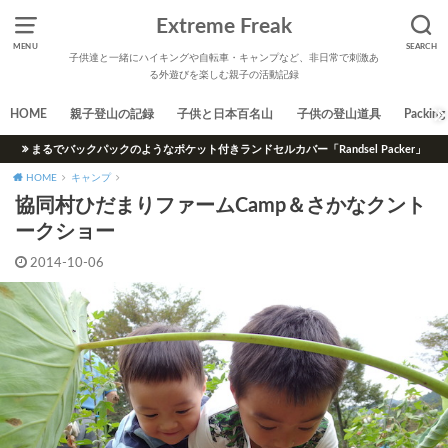
Extreme Freak
MENU
SEARCH
子供達と一緒にハイキングや自転車・キャンプなど、非日常で刺激あ
る外遊びを楽しむ親子の活動記録
HOME
親子登山の記録
子供と日本百名山
子供の登山道具
Packing 
まるでバックパックのようなポケット付きランドセルカバー「Randsel Packer」
HOME
キャンプ
協同村ひだまりファームCamp＆さかなクント
ークショー
2014-10-06