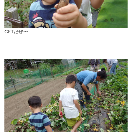
GETだぜ〜