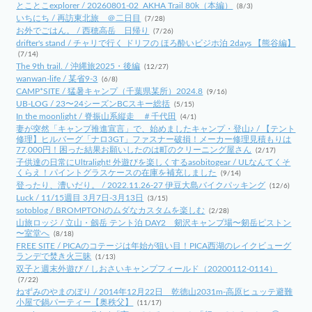
とことこexplorer / 20260801-02_AKHA Trail 80k（本編）
(8/3)
いちにち / 再訪東北旅 ＠二日目
(7/28)
お外でごはん。 / 西穂高岳 日帰り
(7/26)
drifter's stand / チャリで行く ドリフの ほろ酔いビジホ泊 2days 【熊谷編】
(7/14)
The 9th trail. / 沖縄旅2025・後編
(12/27)
wanwan-life / 某省9-3
(6/8)
CAMP*SITE / 猛暑キャンプ（千葉県某所）2024.8
(9/16)
UB-LOG / 23〜24シーズンBCスキー総括
(5/15)
In the moonlight / 脊振山系縦走 ＃千代田
(4/1)
妻が突然「キャンプ推進宣言」で、始めましたキャンプ・登山♪ / 【テント
修理】ヒルバーグ「ナロ3GT」ファスナー破損！メーカー修理見積もりは
77,000円！困った結果お願いしたのは町のクリーニング屋さん
(2/17)
子供達の日常にUltralight! 外遊びを楽しくするasobitogear / ULなんてくそ
くらえ！パイントグラスケースの在庫を補充しました
(9/14)
登ったり、漕いだり。 / 2022.11.26-27 伊豆大島バイクパッキング
(12/6)
Luck / 11/15週目 3月7日-3月13日
(3/15)
sotoblog / BROMPTONのムダなカスタムを楽しむ
(2/28)
山旅ロッジ / 立山・劔岳 テント泊 DAY2 剱沢キャンプ場〜剱岳ピストン
〜室堂へ
(8/18)
FREE SITE / PICAのコテージは年始が狙い目！PICA西湖のレイクビューグ
ランデで焚き火三昧
(1/13)
双子と週末外遊び / しおさいキャンプフィールド（20200112-0114）
(7/22)
ねずみのやまのぼり / 2014年12月22日 乾徳山2031m-高原ヒュッテ避難
小屋で鍋パーティー【奥秩父】
(11/17)