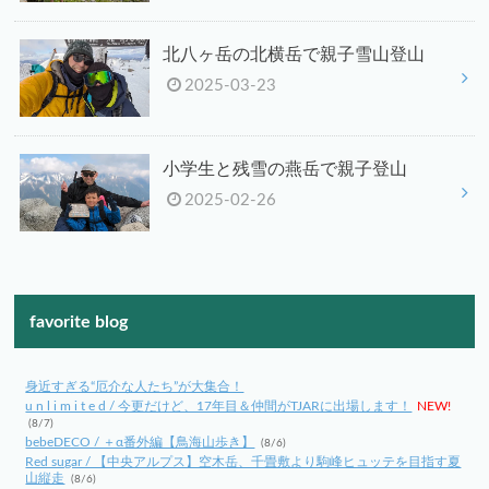
北八ヶ岳の北横岳で親子雪山登山
2025-03-23
小学生と残雪の燕岳で親子登山
2025-02-26
favorite blog
身近すぎる“厄介な人たち”が大集合！
u n l i m i t e d / 今更だけど、17年目＆仲間がTJARに出場します！
NEW!
(8/7)
bebeDECO / ＋α番外編【鳥海山歩き】
(8/6)
Red sugar / 【中央アルプス】空木岳、千畳敷より駒峰ヒュッテを目指す夏
山縦走
(8/6)