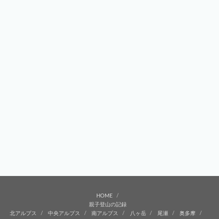
HOME
親子登山の記録
北アルプス
中央アルプス
南アルプス
八ヶ岳
尾瀬
奥多摩