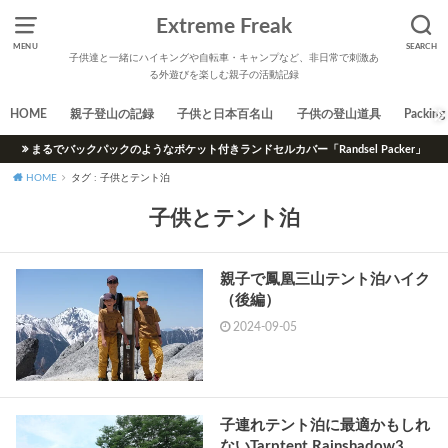
Extreme Freak
MENU
SEARCH
子供達と一緒にハイキングや自転車・キャンプなど、非日常で刺激あ
る外遊びを楽しむ親子の活動記録
HOME
親子登山の記録
子供と日本百名山
子供の登山道具
Packing 
まるでバックパックのようなポケット付きランドセルカバー「Randsel Packer」
HOME
タグ : 子供とテント泊
子供とテント泊
親子で鳳凰三山テント泊ハイク
（後編）
2024-09-05
子連れテント泊に最適かもしれ
ないTarptent Rainshadow3