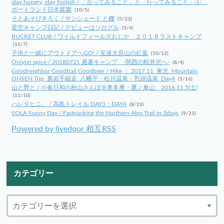
stay hungry, stay foolish / 「言ってみること」と「行ってみること」②
ポートランド日本庭園
(10/5)
そとあそびきろく / サンシェード と棚
(5/23)
星空キャンプ日記 / デビューはソログル
(5/4)
BUCKET CLUB / ワイルドフィールズおじか ２０１８ラストキャンプ
(11/7)
子供と一緒にアウトドアへGO! / 安達太良山の紅葉
(10/12)
Oniyon spice / 20180721 避暑キャンプ -関西の軽井沢へ-
(8/4)
Goodneighbor,Goodtrail,Goodbeer / Hike ： 2017.11_東北_Mountain
ONSEN Trip_裏岩手縦走_八幡平・松川温泉・乳頭温泉_Day4
(5/16)
山と野と / 小春日和の秋山さんぽ＠奥多摩・鷹ノ巣山 2016.11.5(土)
(11/10)
ハレタヒニ。 / 高島トレイル DAY3・DAY4
(8/26)
SOLA Sunny Day / Fastpacking the Northern Alps Trail in 3days
(9/25)
Powered by livedoor 相互RSS
カテゴリー