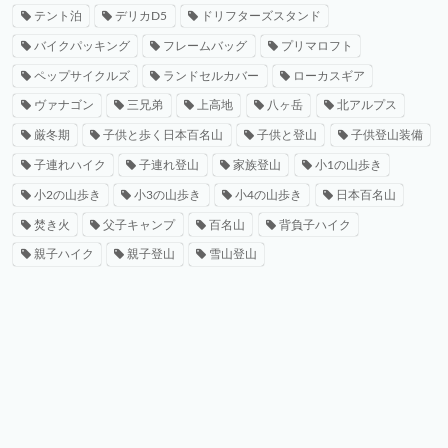
テント泊
デリカD5
ドリフターズスタンド
バイクパッキング
フレームバッグ
プリマロフト
ペップサイクルズ
ランドセルカバー
ローカスギア
ヴァナゴン
三兄弟
上高地
八ヶ岳
北アルプス
厳冬期
子供と歩く日本百名山
子供と登山
子供登山装備
子連れハイク
子連れ登山
家族登山
小1の山歩き
小2の山歩き
小3の山歩き
小4の山歩き
日本百名山
焚き火
父子キャンプ
百名山
背負子ハイク
親子ハイク
親子登山
雪山登山