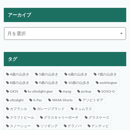
アーカイブ
タグ
4歳の山歩き
5歳の山歩き
6歳の山歩き
7歳の山歩き
8歳の山歩き
9歳の山歩き
10歳の山歩き
asobitogear
GIOS
ks ultralight gear
myog
pickup
SOSO-G
ultralight
X-Pac
YAMA-Shorts
アソビトギア
カフラシル
ガレージブランド
キュムラス
クラフトビール
グラスキャリーポーチ
グラスケース
スノーシュー
ソソギング
テラノバ
テンティピ