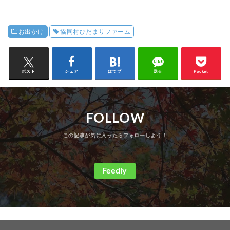
お出かけ
協同村ひだまりファーム
ポスト
シェア
はてブ
送る
Pocket
FOLLOW
Feedly