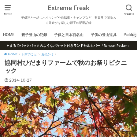
Extreme Freak
MENU
SEARCH
子供達と一緒にハイキングや自転車・キャンプなど、非日常で刺激あ
る外遊びを楽しむ親子の活動記録
HOME
親子登山の記録
子供と日本百名山
子供の登山道具
Packing 
まるでバックパックのようなポケット付きランドセルカバー「Randsel Packer」
HOME
日常のこと
お出かけ
協同村ひだまりファームで秋のお祭りピクニ
ック
2014-10-27