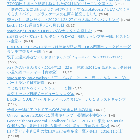
77,000円！困った結果お願いしたのは町のクリーニング屋さん
(2/17)
子供達の日常にUltralight! 外遊びを楽しくするasobitogear / ULなんてくそ
くらえ！パイントグラスケースの在庫を補充しました
(9/14)
登ったり、漕いだり。 / 2022.11.26-27 伊豆大島バイクパッキング
(12/6)
Luck / 11/15週目 3月7日-3月13日
(3/15)
sotoblog / BROMPTONのムダなカスタムを楽しむ
(2/28)
山旅ロッジ / 立山・劔岳 テント泊 DAY2 剱沢キャンプ場〜剱岳ピストン
〜室堂へ
(8/18)
FREE SITE / PICAのコテージは年始が狙い目！PICA西湖のレイクビューグ
ランデで焚き火三昧
(1/13)
双子と週末外遊び / しおさいキャンプフィールド（20200112-0114）
(7/22)
ねずみのやまのぼり / 2014年12月22日 乾徳山2031m-高原ヒュッテ避難
小屋で鍋パーティー【奥秩父】
(11/17)
stay hungry, stay foolish / 「言ってみること」と「行ってみること」②
ポートランド日本庭園
(10/5)
そとあそびきろく / サンシェード と棚
(5/23)
星空キャンプ日記 / デビューはソログル
(5/4)
BUCKET CLUB / ワイルドフィールズおじか ２０１８ラストキャンプ
(11/7)
子供と一緒にアウトドアへGO! / 安達太良山の紅葉
(10/12)
Oniyon spice / 20180721 避暑キャンプ -関西の軽井沢へ-
(8/4)
Goodneighbor,Goodtrail,Goodbeer / Hike ： 2017.11_東北_Mountain
ONSEN Trip_裏岩手縦走_八幡平・松川温泉・乳頭温泉_Day4
(5/16)
山と野と / 小春日和の秋山さんぽ＠奥多摩・鷹ノ巣山 2016.11.5(土)
(11/10)