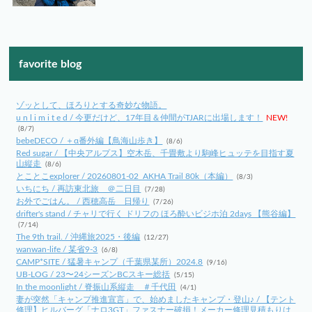
favorite blog
ゾッとして、ほろりとする奇妙な物語。
u n l i m i t e d / 今更だけど、17年目＆仲間がTJARに出場します！
NEW!
(8/7)
bebeDECO / ＋α番外編【鳥海山歩き】
(8/6)
Red sugar / 【中央アルプス】空木岳、千畳敷より駒峰ヒュッテを目指す夏
山縦走
(8/6)
とことこexplorer / 20260801-02_AKHA Trail 80k（本編）
(8/3)
いちにち / 再訪東北旅 ＠二日目
(7/28)
お外でごはん。 / 西穂高岳 日帰り
(7/26)
drifter's stand / チャリで行く ドリフの ほろ酔いビジホ泊 2days 【熊谷編】
(7/14)
The 9th trail. / 沖縄旅2025・後編
(12/27)
wanwan-life / 某省9-3
(6/8)
CAMP*SITE / 猛暑キャンプ（千葉県某所）2024.8
(9/16)
UB-LOG / 23〜24シーズンBCスキー総括
(5/15)
In the moonlight / 脊振山系縦走 ＃千代田
(4/1)
妻が突然「キャンプ推進宣言」で、始めましたキャンプ・登山♪ / 【テント
修理】ヒルバーグ「ナロ3GT」ファスナー破損！メーカー修理見積もりは