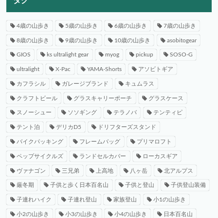
タグ
4歳の山歩き
5歳の山歩き
6歳の山歩き
7歳の山歩き
8歳の山歩き
9歳の山歩き
10歳の山歩き
asobitogear
GIOS
ks ultralight gear
myog
pickup
SOSO-G
ultralight
X-Pac
YAMA-Shorts
アソビトギア
カフラシル
ガレージブランド
キュムラス
クラフトビール
グラスキャリーポーチ
グラスケース
スノーシュー
ソソギング
テラノバ
テンティピ
テント泊
デリカD5
ドリフターズスタンド
バイクパッキング
フレームバッグ
プリマロフト
ペップサイクルズ
ランドセルカバー
ローカスギア
ヴァナゴン
三兄弟
上高地
八ヶ岳
北アルプス
厳冬期
子供と歩く日本百名山
子供と登山
子供登山装備
子連れハイク
子連れ登山
家族登山
小1の山歩き
小2の山歩き
小3の山歩き
小4の山歩き
日本百名山