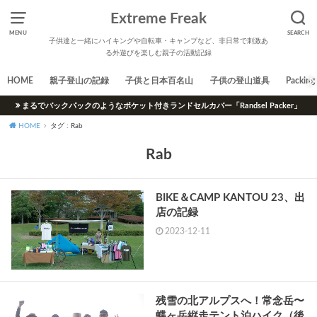
Extreme Freak
MENU
SEARCH
子供達と一緒にハイキングや自転車・キャンプなど、非日常で刺激あ
る外遊びを楽しむ親子の活動記録
HOME
親子登山の記録
子供と日本百名山
子供の登山道具
Packing 
まるでバックパックのようなポケット付きランドセルカバー「Randsel Packer」
HOME
タグ : Rab
Rab
BIKE＆CAMP KANTOU 23、出
店の記録
2023-12-11
残雪の北アルプスへ！常念岳〜
蝶ヶ岳縦走テント泊ハイク（後