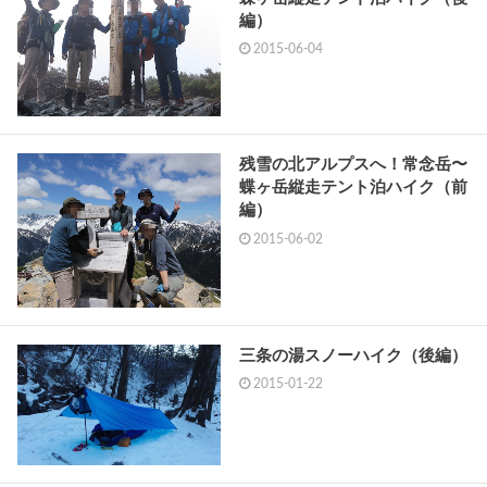
編）
2015-06-04
残雪の北アルプスへ！常念岳〜
蝶ヶ岳縦走テント泊ハイク（前
編）
2015-06-02
三条の湯スノーハイク（後編）
2015-01-22