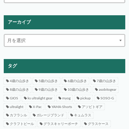
アーカイブ
タグ
4歳の山歩き
5歳の山歩き
6歳の山歩き
7歳の山歩き
8歳の山歩き
9歳の山歩き
10歳の山歩き
asobitogear
GIOS
ks ultralight gear
myog
pickup
SOSO-G
ultralight
X-Pac
YAMA-Shorts
アソビトギア
カフラシル
ガレージブランド
キュムラス
クラフトビール
グラスキャリーポーチ
グラスケース