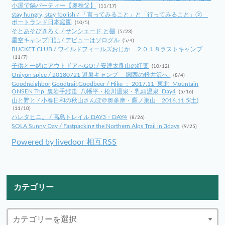
小屋で鍋パーティー【奥秩父】
(11/17)
stay hungry, stay foolish / 「言ってみること」と「行ってみること」②
ポートランド日本庭園
(10/5)
そとあそびきろく / サンシェード と棚
(5/23)
星空キャンプ日記 / デビューはソログル
(5/4)
BUCKET CLUB / ワイルドフィールズおじか ２０１８ラストキャンプ
(11/7)
子供と一緒にアウトドアへGO! / 安達太良山の紅葉
(10/12)
Oniyon spice / 20180721 避暑キャンプ -関西の軽井沢へ-
(8/4)
Goodneighbor,Goodtrail,Goodbeer / Hike ： 2017.11_東北_Mountain
ONSEN Trip_裏岩手縦走_八幡平・松川温泉・乳頭温泉_Day4
(5/16)
山と野と / 小春日和の秋山さんぽ＠奥多摩・鷹ノ巣山 2016.11.5(土)
(11/10)
ハレタヒニ。 / 高島トレイル DAY3・DAY4
(8/26)
SOLA Sunny Day / Fastpacking the Northern Alps Trail in 3days
(9/25)
Powered by livedoor 相互RSS
カテゴリー