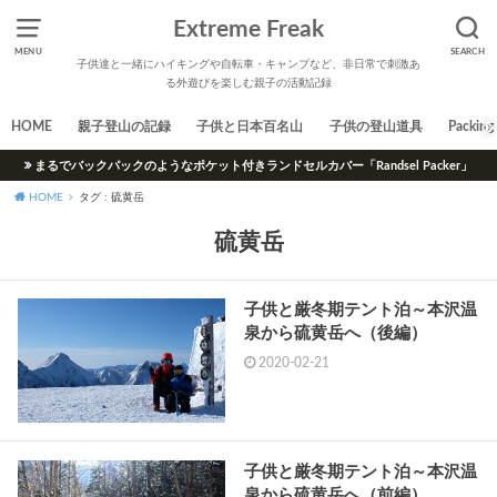
Extreme Freak
MENU
SEARCH
子供達と一緒にハイキングや自転車・キャンプなど、非日常で刺激あ
る外遊びを楽しむ親子の活動記録
HOME
親子登山の記録
子供と日本百名山
子供の登山道具
Packing 
まるでバックパックのようなポケット付きランドセルカバー「Randsel Packer」
HOME
タグ : 硫黄岳
硫黄岳
子供と厳冬期テント泊～本沢温
泉から硫黄岳へ（後編）
2020-02-21
子供と厳冬期テント泊～本沢温
泉から硫黄岳へ（前編）