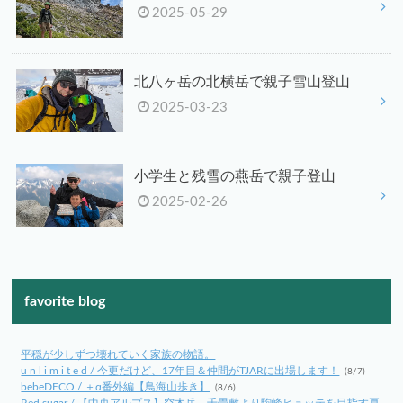
2025-05-29
北八ヶ岳の北横岳で親子雪山登山
2025-03-23
小学生と残雪の燕岳で親子登山
2025-02-26
favorite blog
平穏が少しずつ壊れていく家族の物語。
u n l i m i t e d / 今更だけど、17年目＆仲間がTJARに出場します！
(8/7)
bebeDECO / ＋α番外編【鳥海山歩き】
(8/6)