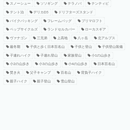
スノーシュー
ソソギング
テラノバ
テンティピ
テント泊
デリカD5
ドリフターズスタンド
バイクパッキング
フレームバッグ
プリマロフト
ペップサイクルズ
ランドセルカバー
ローカスギア
ヴァナゴン
三兄弟
上高地
八ヶ岳
北アルプス
厳冬期
子供と歩く日本百名山
子供と登山
子供登山装備
子連れハイク
子連れ登山
家族登山
小1の山歩き
小2の山歩き
小3の山歩き
小4の山歩き
日本百名山
焚き火
父子キャンプ
百名山
背負子ハイク
親子ハイク
親子登山
雪山登山