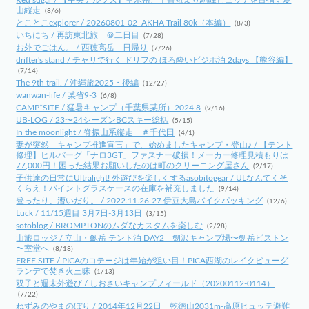
Red sugar / 【中央アルプス】空木岳、千畳敷より駒峰ヒュッテを目指す夏
山縦走
(8/6)
とことこexplorer / 20260801-02_AKHA Trail 80k（本編）
(8/3)
いちにち / 再訪東北旅 ＠二日目
(7/28)
お外でごはん。 / 西穂高岳 日帰り
(7/26)
drifter's stand / チャリで行く ドリフの ほろ酔いビジホ泊 2days 【熊谷編】
(7/14)
The 9th trail. / 沖縄旅2025・後編
(12/27)
wanwan-life / 某省9-3
(6/8)
CAMP*SITE / 猛暑キャンプ（千葉県某所）2024.8
(9/16)
UB-LOG / 23〜24シーズンBCスキー総括
(5/15)
In the moonlight / 脊振山系縦走 ＃千代田
(4/1)
妻が突然「キャンプ推進宣言」で、始めましたキャンプ・登山♪ / 【テント
修理】ヒルバーグ「ナロ3GT」ファスナー破損！メーカー修理見積もりは
77,000円！困った結果お願いしたのは町のクリーニング屋さん
(2/17)
子供達の日常にUltralight! 外遊びを楽しくするasobitogear / ULなんてくそ
くらえ！パイントグラスケースの在庫を補充しました
(9/14)
登ったり、漕いだり。 / 2022.11.26-27 伊豆大島バイクパッキング
(12/6)
Luck / 11/15週目 3月7日-3月13日
(3/15)
sotoblog / BROMPTONのムダなカスタムを楽しむ
(2/28)
山旅ロッジ / 立山・劔岳 テント泊 DAY2 剱沢キャンプ場〜剱岳ピストン
〜室堂へ
(8/18)
FREE SITE / PICAのコテージは年始が狙い目！PICA西湖のレイクビューグ
ランデで焚き火三昧
(1/13)
双子と週末外遊び / しおさいキャンプフィールド（20200112-0114）
(7/22)
ねずみのやまのぼり / 2014年12月22日 乾徳山2031m-高原ヒュッテ避難