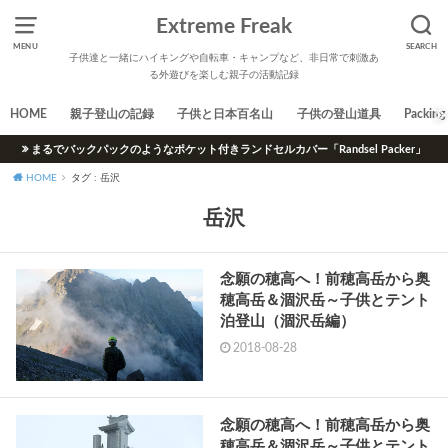
Extreme Freak
MENU
SEARCH
子供達と一緒にハイキングや自転車・キャンプなど、非日常で刺激あ
る外遊びを楽しむ親子の活動記録
HOME
親子登山の記録
子供と日本百名山
子供の登山道具
Packing 
まるでバックパックのようなポケット付きランドセルカバー「Randsel Packer」
HOME
タグ : 岳沢
岳沢
念願の穂高へ！前穂高岳から奥
穂高岳＆涸沢岳～子供とテント
泊登山（涸沢岳編）
2018-08-28
念願の穂高へ！前穂高岳から奥
穂高岳＆涸沢岳～子供とテント