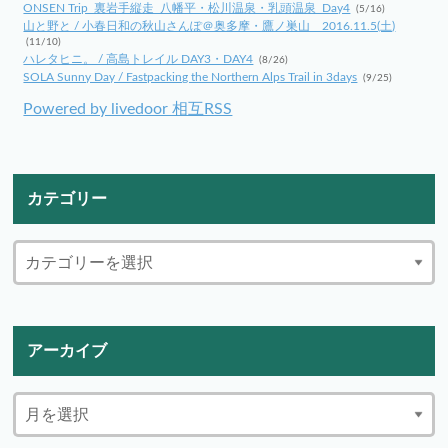
ONSEN Trip_裏岩手縦走_八幡平・松川温泉・乳頭温泉_Day4
(5/16)
山と野と / 小春日和の秋山さんぽ＠奥多摩・鷹ノ巣山 2016.11.5(土)
(11/10)
ハレタヒニ。 / 高島トレイル DAY3・DAY4
(8/26)
SOLA Sunny Day / Fastpacking the Northern Alps Trail in 3days
(9/25)
Powered by livedoor 相互RSS
カテゴリー
アーカイブ