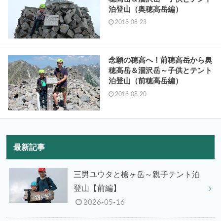
泊登山（奥穂高岳編）
2018-08-23
念願の穂高へ！前穂高岳から奥
穂高岳＆涸沢岳～子供とテント
泊登山（前穂高岳編）
2018-08-20
最新記事
三男ユウタと槍ヶ岳～親子テント泊
登山【前編】
2026-05-16