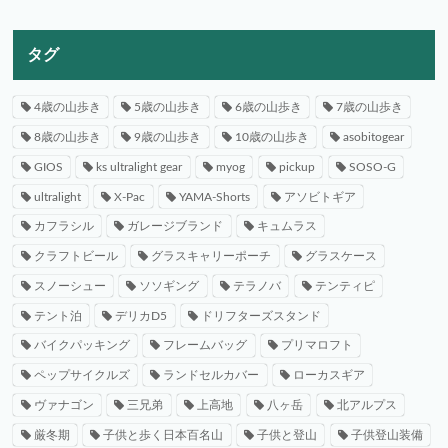
タグ
4歳の山歩き
5歳の山歩き
6歳の山歩き
7歳の山歩き
8歳の山歩き
9歳の山歩き
10歳の山歩き
asobitogear
GIOS
ks ultralight gear
myog
pickup
SOSO-G
ultralight
X-Pac
YAMA-Shorts
アソビトギア
カフラシル
ガレージブランド
キュムラス
クラフトビール
グラスキャリーポーチ
グラスケース
スノーシュー
ソソギング
テラノバ
テンティピ
テント泊
デリカD5
ドリフターズスタンド
バイクパッキング
フレームバッグ
プリマロフト
ペップサイクルズ
ランドセルカバー
ローカスギア
ヴァナゴン
三兄弟
上高地
八ヶ岳
北アルプス
厳冬期
子供と歩く日本百名山
子供と登山
子供登山装備