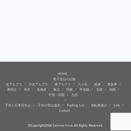
HOME
親子登山の記録
北アルプス
中央アルプス
南アルプス
八ヶ岳
尾瀬
奥多摩
奥秩父
丹沢
北海道
東北
関東
甲信越
北陸
関西
中国・四国
九州
子供と日本百名山
子供の登山道具
Packing List
自転車遊び
Link
Contact
©Copyright2026
Extreme Freak
.All Rights Reserved.