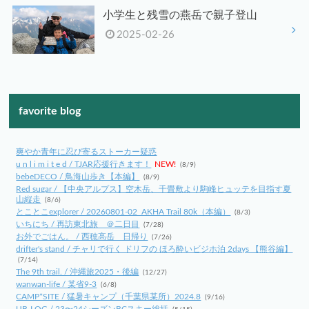
小学生と残雪の燕岳で親子登山
2025-02-26
favorite blog
爽やか青年に忍び寄るストーカー疑惑
u n l i m i t e d / TJAR応援行きます！
NEW!
(8/9)
bebeDECO / 鳥海山歩き【本編】
(8/9)
Red sugar / 【中央アルプス】空木岳、千畳敷より駒峰ヒュッテを目指す夏
山縦走
(8/6)
とことこexplorer / 20260801-02_AKHA Trail 80k（本編）
(8/3)
いちにち / 再訪東北旅 ＠二日目
(7/28)
お外でごはん。 / 西穂高岳 日帰り
(7/26)
drifter's stand / チャリで行く ドリフの ほろ酔いビジホ泊 2days 【熊谷編】
(7/14)
The 9th trail. / 沖縄旅2025・後編
(12/27)
wanwan-life / 某省9-3
(6/8)
CAMP*SITE / 猛暑キャンプ（千葉県某所）2024.8
(9/16)