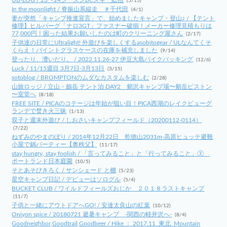
UB-LOG / 23〜24シーズンBCスキー総括
(5/15)
In the moonlight / 脊振山系縦走 ＃千代田
(4/1)
妻が突然「キャンプ推進宣言」で、始めましたキャンプ・登山♪ / 【テント
修理】ヒルバーグ「ナロ3GT」ファスナー破損！メーカー修理見積もりは
77,000円！困った結果お願いしたのは町のクリーニング屋さん
(2/17)
子供達の日常にUltralight! 外遊びを楽しくするasobitogear / ULなんてくそ
くらえ！パイントグラスケースの在庫を補充しました
(9/14)
登ったり、漕いだり。 / 2022.11.26-27 伊豆大島バイクパッキング
(12/6)
Luck / 11/15週目 3月7日-3月13日
(3/15)
sotoblog / BROMPTONのムダなカスタムを楽しむ
(2/28)
山旅ロッジ / 立山・劔岳 テント泊 DAY2 剱沢キャンプ場〜剱岳ピストン
〜室堂へ
(8/18)
FREE SITE / PICAのコテージは年始が狙い目！PICA西湖のレイクビューグ
ランデで焚き火三昧
(1/13)
双子と週末外遊び / しおさいキャンプフィールド（20200112-0114）
(7/22)
ねずみのやまのぼり / 2014年12月22日 乾徳山2031m-高原ヒュッテ避難
小屋で鍋パーティー【奥秩父】
(11/17)
stay hungry, stay foolish / 「言ってみること」と「行ってみること」②
ポートランド日本庭園
(10/5)
そとあそびきろく / サンシェード と棚
(5/23)
星空キャンプ日記 / デビューはソログル
(5/4)
BUCKET CLUB / ワイルドフィールズおじか ２０１８ラストキャンプ
(11/7)
子供と一緒にアウトドアへGO! / 安達太良山の紅葉
(10/12)
Oniyon spice / 20180721 避暑キャンプ -関西の軽井沢へ-
(8/4)
Goodneighbor,Goodtrail,Goodbeer / Hike ： 2017.11_東北_Mountain