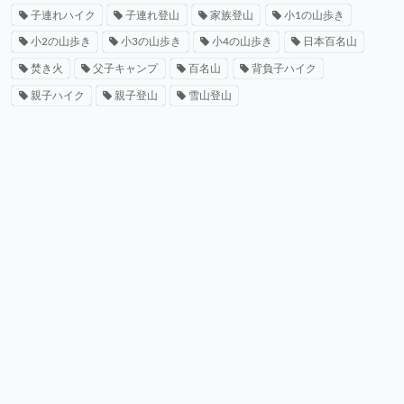
子連れハイク
子連れ登山
家族登山
小1の山歩き
小2の山歩き
小3の山歩き
小4の山歩き
日本百名山
焚き火
父子キャンプ
百名山
背負子ハイク
親子ハイク
親子登山
雪山登山