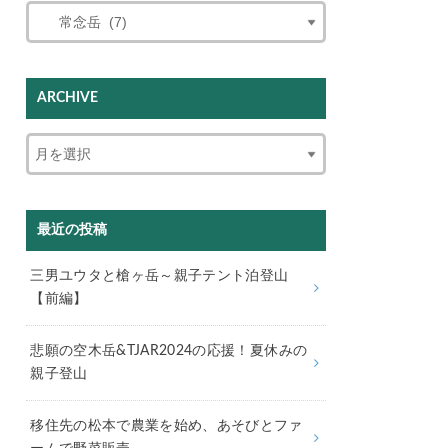
ARCHIVE
最近の投稿
三男ユウタと槍ヶ岳～親子テント泊登山
【前編】
悲願の空木岳&TJAR2024の応援！夏休みの
親子登山
移住先の松本で農業を始め、あそびとファ