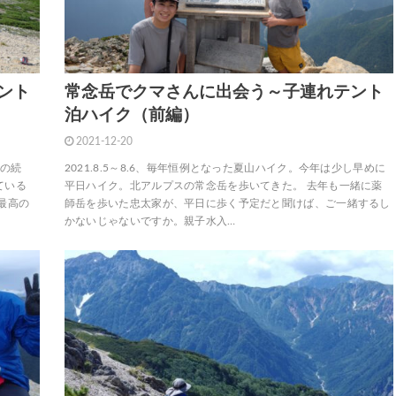
ント
常念岳でクマさんに出会う～子連れテント
泊ハイク（前編）
2021-12-20
）の続
2021.8.5～8.6、毎年恒例となった夏山ハイク。今年は少し早めに
ている
平日ハイク。北アルプスの常念岳を歩いてきた。 去年も一緒に薬
最高の
師岳を歩いた忠太家が、平日に歩く予定だと聞けば、ご一緒するし
かないじゃないですか。親子水入…