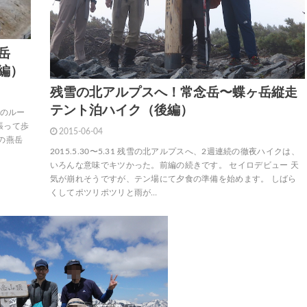
岳
編）
残雪の北アルプスへ！常念岳〜蝶ヶ岳縦走
テント泊ハイク（後編）
気のルー
張って歩
2015-06-04
の燕岳
2015.5.30〜5.31 残雪の北アルプスへ、2週連続の徹夜ハイクは、
いろんな意味でキツかった。前編の続きです。 セイロデビュー 天
気が崩れそうですが、テン場にて夕食の準備を始めます。 しばら
くしてポツリポツリと雨が…