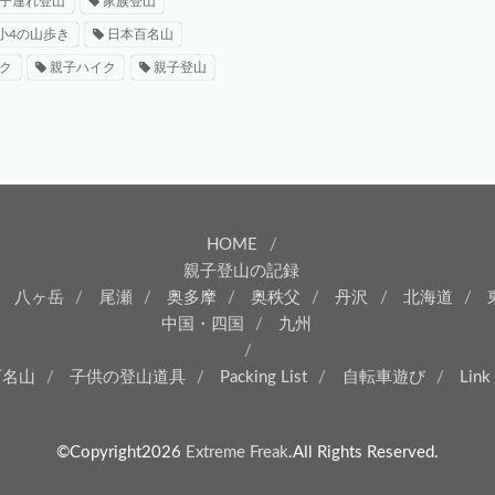
子連れ登山
家族登山
小4の山歩き
日本百名山
ク
親子ハイク
親子登山
HOME
親子登山の記録
八ヶ岳
尾瀬
奥多摩
奥秩父
丹沢
北海道
中国・四国
九州
百名山
子供の登山道具
Packing List
自転車遊び
Link
©Copyright2026
Extreme Freak
.All Rights Reserved.