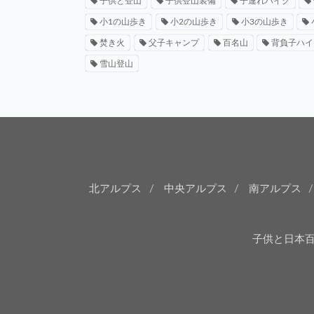
子供と登山
子供登山装備
子連れハイク
小1の山歩き
小2の山歩き
小3の山歩き
焚き火
父子キャンプ
百名山
背負子ハイ
雪山登山
北アルプス
中央アルプス
南アルプス
子供と日本