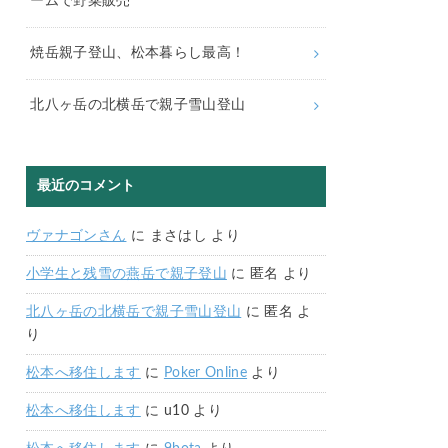
ームで野菜販売
焼岳親子登山、松本暮らし最高！
北八ヶ岳の北横岳で親子雪山登山
最近のコメント
ヴァナゴンさん
に
まさはし
より
小学生と残雪の燕岳で親子登山
に
匿名
より
北八ヶ岳の北横岳で親子雪山登山
に
匿名
よ
り
松本へ移住します
に
Poker Online
より
松本へ移住します
に
u10
より