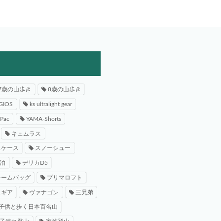
7歳の山歩き
8歳の山歩き
GIOS
ks ultralight gear
-Pac
YAMA-Shorts
キュムラス
スケース
スノーシュー
泊
デリカD5
レームバッグ
プリマロフト
スギア
ヴァナゴン
三兄弟
子供と歩く日本百名山