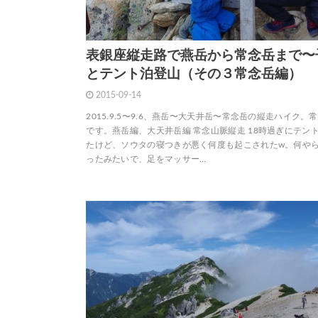
表銀座縦走路で燕岳から常念岳まで〜
とテント泊登山（その３常念岳編）
2015-09-14
2015.9.5〜9.6、燕岳〜大天井岳〜常念岳の縦走ハイク。
です。燕岳編、大天井岳編 常念山脈縦走 18時過ぎにテン
たけど、ソウタの寝つきが悪く何度も起こされたw。何や
ったみたいで、足をマッサー…