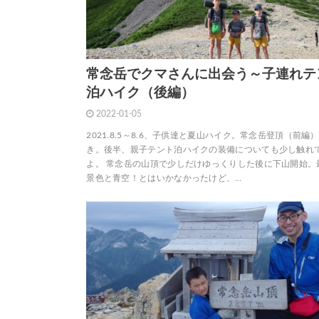
常念岳でクマさんに出会う～子連れテ
泊ハイク（後編）
2022-01-05
2021.8.5～8.6、子供達と夏山ハイク。常念岳登頂（前編
き。後半、親子テント泊ハイクの装備についても少し触れ
よ。 常念岳の山頂で少しだけゆっくりした後に下山開始。
景色と青空！とはいかなかったけど、…