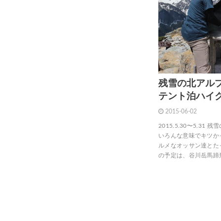
残雪の北アル
テント泊ハイ
2015-06-02
2015.5.30〜5.
いろんな意味でキツか
ルメなオッサン達とた
の予定は、谷川岳馬蹄