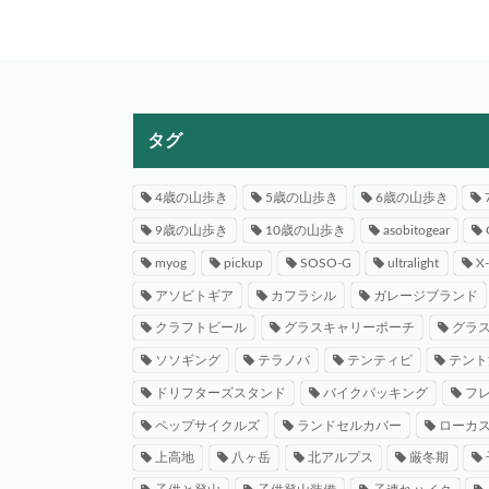
タグ
4歳の山歩き
5歳の山歩き
6歳の山歩き
9歳の山歩き
10歳の山歩き
asobitogear
myog
pickup
SOSO-G
ultralight
X
アソビトギア
カフラシル
ガレージブランド
クラフトビール
グラスキャリーポーチ
グラ
ソソギング
テラノバ
テンティピ
テント
ドリフターズスタンド
バイクパッキング
フ
ペップサイクルズ
ランドセルカバー
ローカ
上高地
八ヶ岳
北アルプス
厳冬期