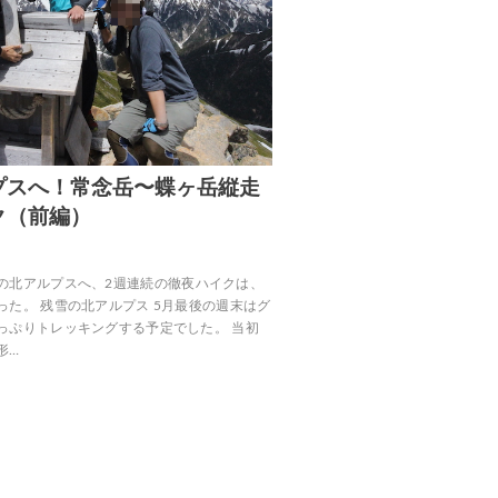
プスへ！常念岳〜蝶ヶ岳縦走
ク（前編）
31 残雪の北アルプスへ、2週連続の徹夜ハイクは、
った。 残雪の北アルプス 5月最後の週末はグ
っぷりトレッキングする予定でした。 当初
形…