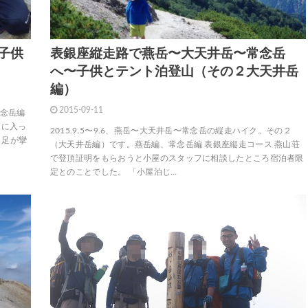
子供
表銀座縦走路で燕岳〜大天井岳〜常念岳
へ〜子供とテント泊登山（その２大天井岳
編）
2015-09-11
常念岳編
トに入っ
2015.9.5〜9.6、燕岳〜大天井岳〜常念岳の縦走ハイク。その２
ら足が攣
（大天井岳編）です。燕岳編、常念岳編 表銀座縦走コース 燕山荘
で登頂証明をもらおうと小屋のスタッフに相談したところ宿泊者限
定とのことでした。 「小屋泊じ…