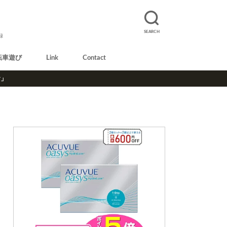
SEARCH
録
転車遊び
Link
Contact
r」