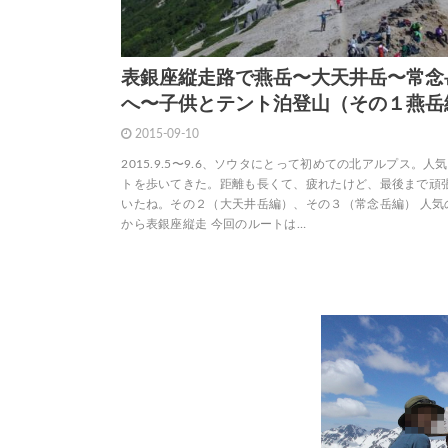
表銀座縦走路で燕岳〜大天井岳〜常念
へ〜子供とテント泊登山（その１燕岳
2015-09-10
2015.9.5〜9.6、ソウタにとって初めての北アルプス。人
トを歩いてきた。距離も長くて、疲れたけど、最後まで頑
いたね。その２（大天井岳編）、その３（常念岳編） 人気
から表銀座縦走 今回のルートは…