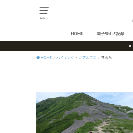
MENU
HOME
親子登山の記録
北アルプス
中央アルプス
南アルプス
八ヶ岳
尾瀬
奥多摩
奥秩父
丹沢
北海道
東北
関東
甲信越
北陸
関西
中国・四国
九州
HOME
ハイキング
北アルプス
常念岳