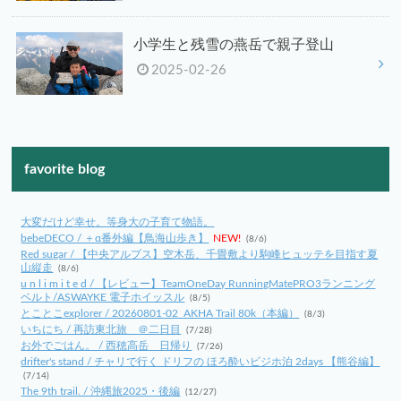
小学生と残雪の燕岳で親子登山
2025-02-26
favorite blog
大変だけど幸せ。等身大の子育て物語。
bebeDECO / ＋α番外編【鳥海山歩き】
NEW!
(8/6)
Red sugar / 【中央アルプス】空木岳、千畳敷より駒峰ヒュッテを目指す夏
山縦走
(8/6)
u n l i m i t e d / 【レビュー】TeamOneDay RunningMatePRO3ランニング
ベルト/ASWAYKE 電子ホイッスル
(8/5)
とことこexplorer / 20260801-02_AKHA Trail 80k（本編）
(8/3)
いちにち / 再訪東北旅 ＠二日目
(7/28)
お外でごはん。 / 西穂高岳 日帰り
(7/26)
drifter's stand / チャリで行く ドリフの ほろ酔いビジホ泊 2days 【熊谷編】
(7/14)
The 9th trail. / 沖縄旅2025・後編
(12/27)