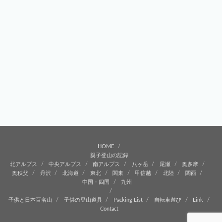
HOME
親子登山の記録
北アルプス
中央アルプス
南アルプス
八ヶ岳
尾瀬
奥多摩
奥秩父
丹沢
北海道
東北
関東
甲信越
北陸
関西
中国・四国
九州
子供と日本百名山
子供の登山道具
Packing List
自転車遊び
Link
Contact