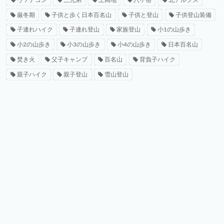
厳冬期
子供と歩く日本百名山
子供と登山
子供登山装備
子連れハイク
子連れ登山
家族登山
小1の山歩き
小2の山歩き
小3の山歩き
小4の山歩き
日本百名山
焚き火
父子キャンプ
百名山
背負子ハイク
親子ハイク
親子登山
雪山登山