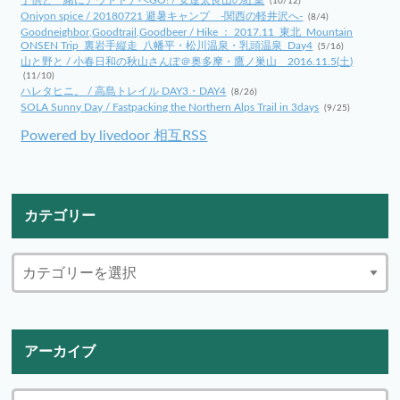
(10/12)
Oniyon spice / 20180721 避暑キャンプ -関西の軽井沢へ-
(8/4)
Goodneighbor,Goodtrail,Goodbeer / Hike ： 2017.11_東北_Mountain
ONSEN Trip_裏岩手縦走_八幡平・松川温泉・乳頭温泉_Day4
(5/16)
山と野と / 小春日和の秋山さんぽ＠奥多摩・鷹ノ巣山 2016.11.5(土)
(11/10)
ハレタヒニ。 / 高島トレイル DAY3・DAY4
(8/26)
SOLA Sunny Day / Fastpacking the Northern Alps Trail in 3days
(9/25)
Powered by livedoor 相互RSS
カテゴリー
アーカイブ