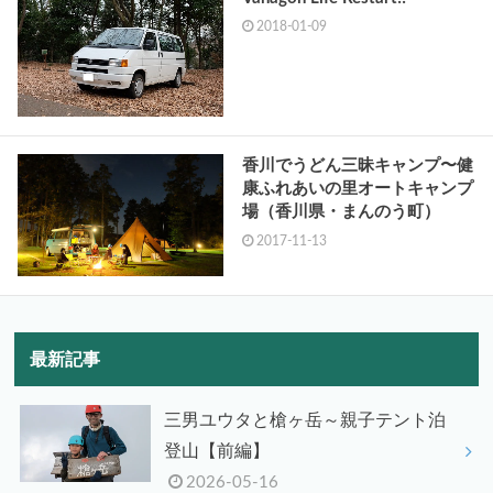
2018-01-09
香川でうどん三昧キャンプ〜健
康ふれあいの里オートキャンプ
場（香川県・まんのう町）
2017-11-13
最新記事
三男ユウタと槍ヶ岳～親子テント泊
登山【前編】
2026-05-16