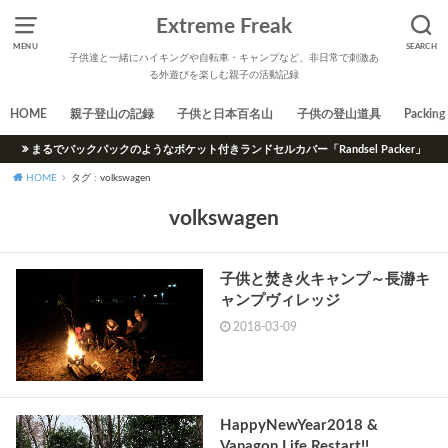
Extreme Freak
MENU
SEARCH
子供達と一緒にハイキングや自転車・キャンプなど、非日常で刺激あ
る外遊びを楽しむ親子の活動記録
HOME
親子登山の記録
子供と日本百名山
子供の登山道具
Packing 
まるでバックパックのようなポケット付きランドセルカバー「Randsel Packer」
HOME
タグ : volkswagen
volkswagen
子供と焚き火キャンプ～長瀞キ
ャンプヴィレッジ
2018-03-09
HappyNewYear2018 &
Vanagon Life Restart!!