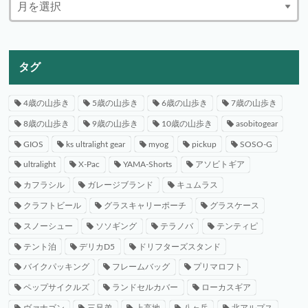
タグ
4歳の山歩き
5歳の山歩き
6歳の山歩き
7歳の山歩き
8歳の山歩き
9歳の山歩き
10歳の山歩き
asobitogear
GIOS
ks ultralight gear
myog
pickup
SOSO-G
ultralight
X-Pac
YAMA-Shorts
アソビトギア
カフラシル
ガレージブランド
キュムラス
クラフトビール
グラスキャリーポーチ
グラスケース
スノーシュー
ソソギング
テラノバ
テンティピ
テント泊
デリカD5
ドリフターズスタンド
バイクパッキング
フレームバッグ
プリマロフト
ペップサイクルズ
ランドセルカバー
ローカスギア
ヴァナゴン
三兄弟
上高地
八ヶ岳
北アルプス