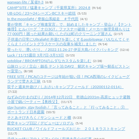
wanwan-life / 某省9-3
(6/8)
CAMP*SITE / 猛暑キャンプ（千葉県某所）2024.8
(9/16)
UB-LOG / 23〜24シーズンBCスキー総括
(5/15)
In the moonlight / 脊振山系縦走 ＃千代田
(4/1)
妻が突然「キャンプ推進宣言」で、始めましたキャンプ・登山♪ / 【テント
修理】ヒルバーグ「ナロ3GT」ファスナー破損！メーカー修理見積もりは
77,000円！困った結果お願いしたのは町のクリーニング屋さん
(2/17)
子供達の日常にUltralight! 外遊びを楽しくするasobitogear / ULなんてくそ
くらえ！パイントグラスケースの在庫を補充しました
(9/14)
登ったり、漕いだり。 / 2022.11.26-27 伊豆大島バイクパッキング
(12/6)
Luck / 11/15週目 3月7日-3月13日
(3/15)
sotoblog / BROMPTONのムダなカスタムを楽しむ
(2/28)
山旅ロッジ / 立山・劔岳 テント泊 DAY2 剱沢キャンプ場〜剱岳ピストン
〜室堂へ
(8/18)
FREE SITE / PICAのコテージは年始が狙い目！PICA西湖のレイクビューグ
ランデで焚き火三昧
(1/13)
双子と週末外遊び / しおさいキャンプフィールド（20200112-0114）
(7/22)
ねずみのやまのぼり / 2014年12月22日 乾徳山2031m-高原ヒュッテ避難
小屋で鍋パーティー【奥秩父】
(11/17)
stay hungry, stay foolish / 「言ってみること」と「行ってみること」②
ポートランド日本庭園
(10/5)
そとあそびきろく / サンシェード と棚
(5/23)
星空キャンプ日記 / デビューはソログル
(5/4)
BUCKET CLUB / ワイルドフィールズおじか ２０１８ラストキャンプ
(11/7)
子供と一緒にアウトドアへGO! / 安達太良山の紅葉