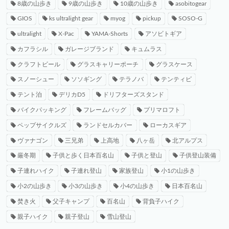
8歳の山歩き
9歳の山歩き
10歳の山歩き
asobitogear
GIOS
ks ultralight gear
myog
pickup
SOSO-G
ultralight
X-Pac
YAMA-Shorts
アソビトギア
カフラシル
ガレージブランド
キュムラス
クラフトビール
グラスキャリーポーチ
グラスケース
スノーシュー
ソソギング
テラノバ
テンティピ
テント泊
デリカD5
ドリフターズスタンド
バイクパッキング
フレームバッグ
プリマロフト
ペップサイクルズ
ランドセルカバー
ローカスギア
ヴァナゴン
三兄弟
上高地
八ヶ岳
北アルプス
厳冬期
子供と歩く日本百名山
子供と登山
子供登山装備
子連れハイク
子連れ登山
家族登山
小1の山歩き
小2の山歩き
小3の山歩き
小4の山歩き
日本百名山
焚き火
父子キャンプ
百名山
背負子ハイク
親子ハイク
親子登山
雪山登山