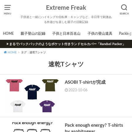
Extreme Freak
MENU
SEARCH
子供達と一緒にハイキングや自転車・キャンプなど、非日常で刺激あ
る外遊びを楽しむ親子の活動記録
HOME
親子登山の記録
子供と日本百名山
子供の登山道具
Packing 
まるでバックパックのようなポケット付きランドセルカバー「Randsel Packer」
HOME
タグ : 速乾Tシャツ
速乾Tシャツ
ASOBI T-shirtが完成
2023-10-06
Pack enough energy? T-shirts
by asobitogear