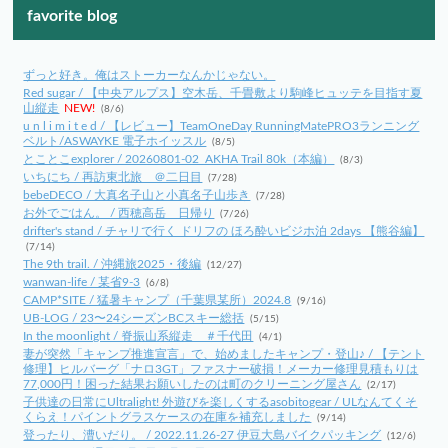
favorite blog
ずっと好き。俺はストーカーなんかじゃない。
Red sugar / 【中央アルプス】空木岳、千畳敷より駒峰ヒュッテを目指す夏
山縦走
NEW!
(8/6)
u n l i m i t e d / 【レビュー】TeamOneDay RunningMatePRO3ランニング
ベルト/ASWAYKE 電子ホイッスル
(8/5)
とことこexplorer / 20260801-02_AKHA Trail 80k（本編）
(8/3)
いちにち / 再訪東北旅 ＠二日目
(7/28)
bebeDECO / 大真名子山と小真名子山歩き
(7/28)
お外でごはん。 / 西穂高岳 日帰り
(7/26)
drifter's stand / チャリで行く ドリフの ほろ酔いビジホ泊 2days 【熊谷編】
(7/14)
The 9th trail. / 沖縄旅2025・後編
(12/27)
wanwan-life / 某省9-3
(6/8)
CAMP*SITE / 猛暑キャンプ（千葉県某所）2024.8
(9/16)
UB-LOG / 23〜24シーズンBCスキー総括
(5/15)
In the moonlight / 脊振山系縦走 ＃千代田
(4/1)
妻が突然「キャンプ推進宣言」で、始めましたキャンプ・登山♪ / 【テント
修理】ヒルバーグ「ナロ3GT」ファスナー破損！メーカー修理見積もりは
77,000円！困った結果お願いしたのは町のクリーニング屋さん
(2/17)
子供達の日常にUltralight! 外遊びを楽しくするasobitogear / ULなんてくそ
くらえ！パイントグラスケースの在庫を補充しました
(9/14)
登ったり、漕いだり。 / 2022.11.26-27 伊豆大島バイクパッキング
(12/6)