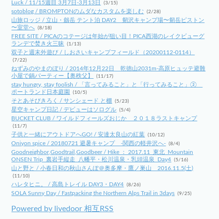
Luck / 11/15週目 3月7日-3月13日
(3/15)
sotoblog / BROMPTONのムダなカスタムを楽しむ
(2/28)
山旅ロッジ / 立山・劔岳 テント泊 DAY2 剱沢キャンプ場〜剱岳ピストン
〜室堂へ
(8/18)
FREE SITE / PICAのコテージは年始が狙い目！PICA西湖のレイクビューグ
ランデで焚き火三昧
(1/13)
双子と週末外遊び / しおさいキャンプフィールド（20200112-0114）
(7/22)
ねずみのやまのぼり / 2014年12月22日 乾徳山2031m-高原ヒュッテ避難
小屋で鍋パーティー【奥秩父】
(11/17)
stay hungry, stay foolish / 「言ってみること」と「行ってみること」②
ポートランド日本庭園
(10/5)
そとあそびきろく / サンシェード と棚
(5/23)
星空キャンプ日記 / デビューはソログル
(5/4)
BUCKET CLUB / ワイルドフィールズおじか ２０１８ラストキャンプ
(11/7)
子供と一緒にアウトドアへGO! / 安達太良山の紅葉
(10/12)
Oniyon spice / 20180721 避暑キャンプ -関西の軽井沢へ-
(8/4)
Goodneighbor,Goodtrail,Goodbeer / Hike ： 2017.11_東北_Mountain
ONSEN Trip_裏岩手縦走_八幡平・松川温泉・乳頭温泉_Day4
(5/16)
山と野と / 小春日和の秋山さんぽ＠奥多摩・鷹ノ巣山 2016.11.5(土)
(11/10)
ハレタヒニ。 / 高島トレイル DAY3・DAY4
(8/26)
SOLA Sunny Day / Fastpacking the Northern Alps Trail in 3days
(9/25)
Powered by livedoor 相互RSS