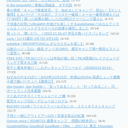
UB-LOG / 23〜24シーズンBCスキー総括
(5/15)
In the moonlight / 脊振山系縦走 ＃千代田
(4/1)
妻が突然「キャンプ推進宣言」で、始めましたキャンプ・登山♪ / 【テント
修理】ヒルバーグ「ナロ3GT」ファスナー破損！メーカー修理見積もりは
77,000円！困った結果お願いしたのは町のクリーニング屋さん
(2/17)
子供達の日常にUltralight! 外遊びを楽しくするasobitogear / ULなんてくそ
くらえ！パイントグラスケースの在庫を補充しました
(9/14)
登ったり、漕いだり。 / 2022.11.26-27 伊豆大島バイクパッキング
(12/6)
Luck / 11/15週目 3月7日-3月13日
(3/15)
sotoblog / BROMPTONのムダなカスタムを楽しむ
(2/28)
山旅ロッジ / 立山・劔岳 テント泊 DAY2 剱沢キャンプ場〜剱岳ピストン
〜室堂へ
(8/18)
FREE SITE / PICAのコテージは年始が狙い目！PICA西湖のレイクビューグ
ランデで焚き火三昧
(1/13)
双子と週末外遊び / しおさいキャンプフィールド（20200112-0114）
(7/22)
ねずみのやまのぼり / 2014年12月22日 乾徳山2031m-高原ヒュッテ避難
小屋で鍋パーティー【奥秩父】
(11/17)
stay hungry, stay foolish / 「言ってみること」と「行ってみること」②
ポートランド日本庭園
(10/5)
そとあそびきろく / サンシェード と棚
(5/23)
星空キャンプ日記 / デビューはソログル
(5/4)
BUCKET CLUB / ワイルドフィールズおじか ２０１８ラストキャンプ
(11/7)
子供と一緒にアウトドアへGO! / 安達太良山の紅葉
(10/12)
Oniyon spice / 20180721 避暑キャンプ -関西の軽井沢へ-
(8/4)
Goodneighbor,Goodtrail,Goodbeer / Hike ： 2017.11_東北_Mountain