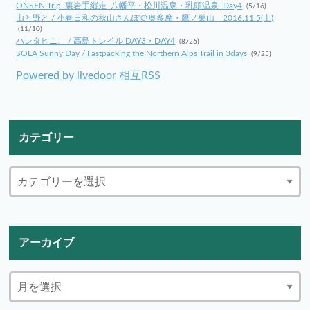
ONSEN Trip_裏岩手縦走_八幡平・松川温泉・乳頭温泉_Day4
(5/16)
山と野と / 小春日和の秋山さんぽ＠奥多摩・鷹ノ巣山 2016.11.5(土)
(11/10)
ハレタヒニ。 / 高島トレイル DAY3・DAY4
(8/26)
SOLA Sunny Day / Fastpacking the Northern Alps Trail in 3days
(9/25)
Powered by livedoor 相互RSS
カテゴリー
アーカイブ