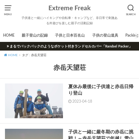
Extreme Freak
MENU
SEARCH
子供達と一緒にハイキングや自転車・キャンプなど、非日常で刺激あ
る外遊びを楽しむ親子の活動記録
HOME
親子登山の記録
子供と日本百名山
子供の登山道具
Packing 
まるでバックパックのようなポケット付きランドセルカバー「Randsel Packer」
HOME
タグ : 赤岳天望荘
赤岳天望荘
夏休み最後に子供達と赤岳日帰
り登山
2023-04-18
子供と一緒に厳冬期の赤岳に挑
戦！～赤岳天望荘で年越し雪山