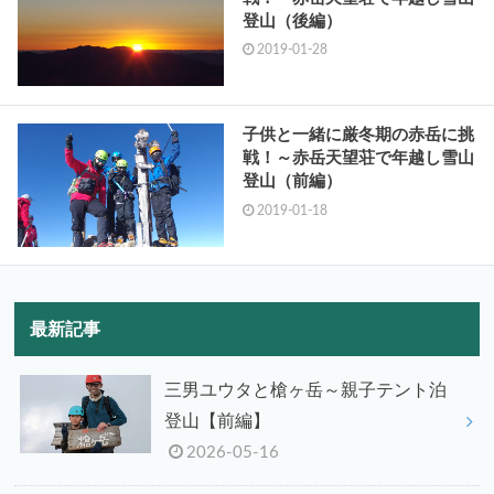
登山（後編）
2019-01-28
子供と一緒に厳冬期の赤岳に挑
戦！～赤岳天望荘で年越し雪山
登山（前編）
2019-01-18
最新記事
三男ユウタと槍ヶ岳～親子テント泊
登山【前編】
2026-05-16