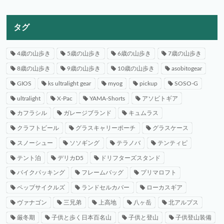
タグ
4歳の山歩き
5歳の山歩き
6歳の山歩き
7歳の山歩き
8歳の山歩き
9歳の山歩き
10歳の山歩き
asobitogear
GIOS
ks ultralight gear
myog
pickup
SOSO-G
ultralight
X-Pac
YAMA-Shorts
アソビトギア
カフラシル
ガレージブランド
キュムラス
クラフトビール
グラスキャリーポーチ
グラスケース
スノーシュー
ソソギング
テラノバ
テンティピ
テント泊
デリカD5
ドリフターズスタンド
バイクパッキング
フレームバッグ
プリマロフト
ペップサイクルズ
ランドセルカバー
ローカスギア
ヴァナゴン
三兄弟
上高地
八ヶ岳
北アルプス
厳冬期
子供と歩く日本百名山
子供と登山
子供登山装備