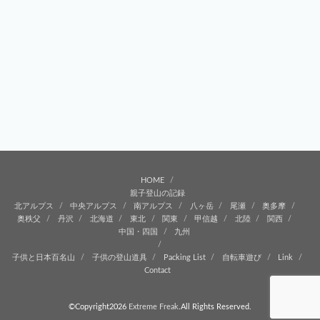
HOME
親子登山の記録
北アルプス
中央アルプス
南アルプス
八ヶ岳
尾瀬
奥多摩
奥秩父
丹沢
北海道
東北
関東
甲信越
北陸
関西
中国・四国
九州
子供と日本百名山
子供の登山道具
Packing List
自転車遊び
Link
Contact
©Copyright2026
Extreme Freak
.All Rights Reserved.