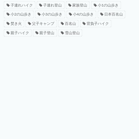
子連れハイク
子連れ登山
家族登山
小1の山歩き
小2の山歩き
小3の山歩き
小4の山歩き
日本百名山
焚き火
父子キャンプ
百名山
背負子ハイク
親子ハイク
親子登山
雪山登山