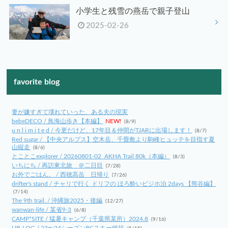
小学生と残雪の燕岳で親子登山
2025-02-26
favorite blog
妻が嫌すぎて壊れていった、ある夫の現実
bebeDECO / 鳥海山歩き【本編】
NEW!
(8/9)
u n l i m i t e d / 今更だけど、17年目＆仲間がTJARに出場します！
(8/7)
Red sugar / 【中央アルプス】空木岳、千畳敷より駒峰ヒュッテを目指す夏
山縦走
(8/6)
とことこexplorer / 20260801-02_AKHA Trail 80k（本編）
(8/3)
いちにち / 再訪東北旅 ＠二日目
(7/28)
お外でごはん。 / 西穂高岳 日帰り
(7/26)
drifter's stand / チャリで行く ドリフの ほろ酔いビジホ泊 2days 【熊谷編】
(7/14)
The 9th trail. / 沖縄旅2025・後編
(12/27)
wanwan-life / 某省9-3
(6/8)
CAMP*SITE / 猛暑キャンプ（千葉県某所）2024.8
(9/16)