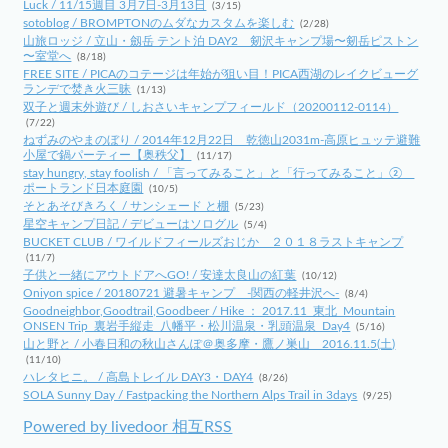
Luck / 11/15週目 3月7日-3月13日
(3/15)
sotoblog / BROMPTONのムダなカスタムを楽しむ
(2/28)
山旅ロッジ / 立山・劔岳 テント泊 DAY2 剱沢キャンプ場〜剱岳ピストン
〜室堂へ
(8/18)
FREE SITE / PICAのコテージは年始が狙い目！PICA西湖のレイクビューグ
ランデで焚き火三昧
(1/13)
双子と週末外遊び / しおさいキャンプフィールド（20200112-0114）
(7/22)
ねずみのやまのぼり / 2014年12月22日 乾徳山2031m-高原ヒュッテ避難
小屋で鍋パーティー【奥秩父】
(11/17)
stay hungry, stay foolish / 「言ってみること」と「行ってみること」②
ポートランド日本庭園
(10/5)
そとあそびきろく / サンシェード と棚
(5/23)
星空キャンプ日記 / デビューはソログル
(5/4)
BUCKET CLUB / ワイルドフィールズおじか ２０１８ラストキャンプ
(11/7)
子供と一緒にアウトドアへGO! / 安達太良山の紅葉
(10/12)
Oniyon spice / 20180721 避暑キャンプ -関西の軽井沢へ-
(8/4)
Goodneighbor,Goodtrail,Goodbeer / Hike ： 2017.11_東北_Mountain
ONSEN Trip_裏岩手縦走_八幡平・松川温泉・乳頭温泉_Day4
(5/16)
山と野と / 小春日和の秋山さんぽ＠奥多摩・鷹ノ巣山 2016.11.5(土)
(11/10)
ハレタヒニ。 / 高島トレイル DAY3・DAY4
(8/26)
SOLA Sunny Day / Fastpacking the Northern Alps Trail in 3days
(9/25)
Powered by livedoor 相互RSS