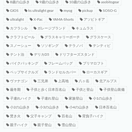
8歳の山歩き
9歳の山歩き
10歳の山歩き
asobitogear
GIOS
ks ultralight gear
myog
pickup
SOSO-G
ultralight
X-Pac
YAMA-Shorts
アソビトギア
カフラシル
ガレージブランド
キュムラス
クラフトビール
グラスキャリーポーチ
グラスケース
スノーシュー
ソソギング
テラノバ
テンティピ
テント泊
デリカD5
ドリフターズスタンド
バイクパッキング
フレームバッグ
プリマロフト
ペップサイクルズ
ランドセルカバー
ローカスギア
ヴァナゴン
三兄弟
上高地
八ヶ岳
北アルプス
厳冬期
子供と歩く日本百名山
子供と登山
子供登山装備
子連れハイク
子連れ登山
家族登山
小1の山歩き
小2の山歩き
小3の山歩き
小4の山歩き
日本百名山
焚き火
父子キャンプ
百名山
背負子ハイク
親子ハイク
親子登山
雪山登山