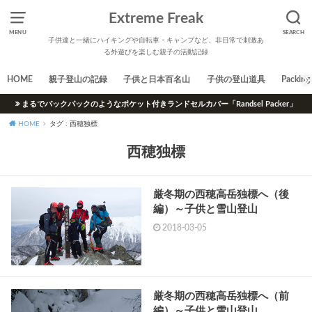
Extreme Freak
MENU
SEARCH
子供達と一緒にハイキングや自転車・キャンプなど、非日常で刺激あ
る外遊びを楽しむ親子の活動記録
HOME
親子登山の記録
子供と日本百名山
子供の登山道具
Packing 
まるでバックパックのようなポケット付きランドセルカバー「Randsel Packer」
HOME
タグ : 西穂独標
西穂独標
厳冬期の西穂高岳独標へ（後
編）～子供と雪山登山
2018-03-05
厳冬期の西穂高岳独標へ（前
編）～子供と雪山登山