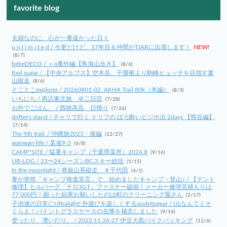
favorite blog
夫婦なのに、心が一番遠かった日々
u n l i m i t e d / 今更だけど、17年目＆仲間がTJARに出場します！
NEW!
(8/7)
bebeDECO / ＋α番外編【鳥海山歩き】
(8/6)
Red sugar / 【中央アルプス】空木岳、千畳敷より駒峰ヒュッテを目指す夏
山縦走
(8/6)
とことこexplorer / 20260801-02_AKHA Trail 80k（本編）
(8/3)
いちにち / 再訪東北旅 ＠二日目
(7/28)
お外でごはん。 / 西穂高岳 日帰り
(7/26)
drifter's stand / チャリで行く ドリフの ほろ酔いビジホ泊 2days 【熊谷編】
(7/14)
The 9th trail. / 沖縄旅2025・後編
(12/27)
wanwan-life / 某省9-3
(6/8)
CAMP*SITE / 猛暑キャンプ（千葉県某所）2024.8
(9/16)
UB-LOG / 23〜24シーズンBCスキー総括
(5/15)
In the moonlight / 脊振山系縦走 ＃千代田
(4/1)
妻が突然「キャンプ推進宣言」で、始めましたキャンプ・登山♪ / 【テント
修理】ヒルバーグ「ナロ3GT」ファスナー破損！メーカー修理見積もりは
77,000円！困った結果お願いしたのは町のクリーニング屋さん
(2/17)
子供達の日常にUltralight! 外遊びを楽しくするasobitogear / ULなんてくそ
くらえ！パイントグラスケースの在庫を補充しました
(9/14)
登ったり、漕いだり。 / 2022.11.26-27 伊豆大島バイクパッキング
(12/6)