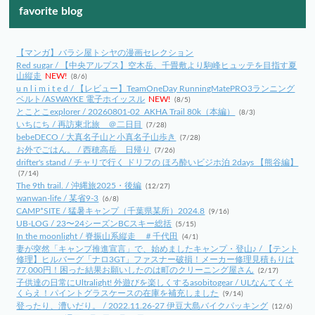
favorite blog
【マンガ】バラシ屋トシヤの漫画セレクション
Red sugar / 【中央アルプス】空木岳、千畳敷より駒峰ヒュッテを目指す夏
山縦走
NEW!
(8/6)
u n l i m i t e d / 【レビュー】TeamOneDay RunningMatePRO3ランニング
ベルト/ASWAYKE 電子ホイッスル
NEW!
(8/5)
とことこexplorer / 20260801-02_AKHA Trail 80k（本編）
(8/3)
いちにち / 再訪東北旅 ＠二日目
(7/28)
bebeDECO / 大真名子山と小真名子山歩き
(7/28)
お外でごはん。 / 西穂高岳 日帰り
(7/26)
drifter's stand / チャリで行く ドリフの ほろ酔いビジホ泊 2days 【熊谷編】
(7/14)
The 9th trail. / 沖縄旅2025・後編
(12/27)
wanwan-life / 某省9-3
(6/8)
CAMP*SITE / 猛暑キャンプ（千葉県某所）2024.8
(9/16)
UB-LOG / 23〜24シーズンBCスキー総括
(5/15)
In the moonlight / 脊振山系縦走 ＃千代田
(4/1)
妻が突然「キャンプ推進宣言」で、始めましたキャンプ・登山♪ / 【テント
修理】ヒルバーグ「ナロ3GT」ファスナー破損！メーカー修理見積もりは
77,000円！困った結果お願いしたのは町のクリーニング屋さん
(2/17)
子供達の日常にUltralight! 外遊びを楽しくするasobitogear / ULなんてくそ
くらえ！パイントグラスケースの在庫を補充しました
(9/14)
登ったり、漕いだり。 / 2022.11.26-27 伊豆大島バイクパッキング
(12/6)