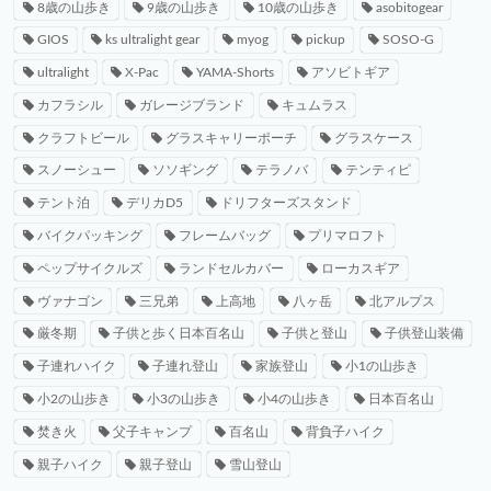
8歳の山歩き
9歳の山歩き
10歳の山歩き
asobitogear
GIOS
ks ultralight gear
myog
pickup
SOSO-G
ultralight
X-Pac
YAMA-Shorts
アソビトギア
カフラシル
ガレージブランド
キュムラス
クラフトビール
グラスキャリーポーチ
グラスケース
スノーシュー
ソソギング
テラノバ
テンティピ
テント泊
デリカD5
ドリフターズスタンド
バイクパッキング
フレームバッグ
プリマロフト
ペップサイクルズ
ランドセルカバー
ローカスギア
ヴァナゴン
三兄弟
上高地
八ヶ岳
北アルプス
厳冬期
子供と歩く日本百名山
子供と登山
子供登山装備
子連れハイク
子連れ登山
家族登山
小1の山歩き
小2の山歩き
小3の山歩き
小4の山歩き
日本百名山
焚き火
父子キャンプ
百名山
背負子ハイク
親子ハイク
親子登山
雪山登山