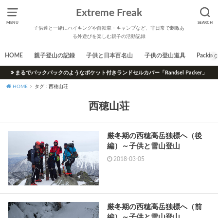
Extreme Freak
MENU
SEARCH
子供達と一緒にハイキングや自転車・キャンプなど、非日常で刺激あ
る外遊びを楽しむ親子の活動記録
HOME
親子登山の記録
子供と日本百名山
子供の登山道具
Packing 
まるでバックパックのようなポケット付きランドセルカバー「Randsel Packer」
HOME
タグ : 西穂山荘
西穂山荘
厳冬期の西穂高岳独標へ（後
編）～子供と雪山登山
2018-03-05
厳冬期の西穂高岳独標へ（前
編）～子供と雪山登山