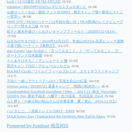
Luck / 11/15週目 3月7日-3月13日
(3/15)
sotoblog / BROMPTONのムダなカスタムを楽しむ
(2/28)
山旅ロッジ / 立山・劔岳 テント泊 DAY2 剱沢キャンプ場〜剱岳ピストン
〜室堂へ
(8/18)
FREE SITE / PICAのコテージは年始が狙い目！PICA西湖のレイクビューグ
ランデで焚き火三昧
(1/13)
双子と週末外遊び / しおさいキャンプフィールド（20200112-0114）
(7/22)
ねずみのやまのぼり / 2014年12月22日 乾徳山2031m-高原ヒュッテ避難
小屋で鍋パーティー【奥秩父】
(11/17)
stay hungry, stay foolish / 「言ってみること」と「行ってみること」②
ポートランド日本庭園
(10/5)
そとあそびきろく / サンシェード と棚
(5/23)
星空キャンプ日記 / デビューはソログル
(5/4)
BUCKET CLUB / ワイルドフィールズおじか ２０１８ラストキャンプ
(11/7)
子供と一緒にアウトドアへGO! / 安達太良山の紅葉
(10/12)
Oniyon spice / 20180721 避暑キャンプ -関西の軽井沢へ-
(8/4)
Goodneighbor,Goodtrail,Goodbeer / Hike ： 2017.11_東北_Mountain
ONSEN Trip_裏岩手縦走_八幡平・松川温泉・乳頭温泉_Day4
(5/16)
山と野と / 小春日和の秋山さんぽ＠奥多摩・鷹ノ巣山 2016.11.5(土)
(11/10)
ハレタヒニ。 / 高島トレイル DAY3・DAY4
(8/26)
SOLA Sunny Day / Fastpacking the Northern Alps Trail in 3days
(9/25)
Powered by livedoor 相互RSS