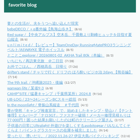
favorite blog
妻との生活が、夫をうつへ追い込んだ現実
bebeDECO / ＋α番外編【鳥海山歩き】
(8/6)
Red sugar / 【中央アルプス】空木岳、千畳敷より駒峰ヒュッテを目指す夏
山縦走
(8/6)
u n l i m i t e d / 【レビュー】TeamOneDay RunningMatePRO3ランニング
ベルト/ASWAYKE 電子ホイッスル
(8/5)
とことこexplorer / 20260801-02_AKHA Trail 80k（本編）
(8/3)
いちにち / 再訪東北旅 ＠二日目
(7/28)
お外でごはん。 / 西穂高岳 日帰り
(7/26)
drifter's stand / チャリで行く ドリフの ほろ酔いビジホ泊 2days 【熊谷編】
(7/14)
The 9th trail. / 沖縄旅2025・後編
(12/27)
wanwan-life / 某省9-3
(6/8)
CAMP*SITE / 猛暑キャンプ（千葉県某所）2024.8
(9/16)
UB-LOG / 23〜24シーズンBCスキー総括
(5/15)
In the moonlight / 脊振山系縦走 ＃千代田
(4/1)
妻が突然「キャンプ推進宣言」で、始めましたキャンプ・登山♪ / 【テント
修理】ヒルバーグ「ナロ3GT」ファスナー破損！メーカー修理見積もりは
77,000円！困った結果お願いしたのは町のクリーニング屋さん
(2/17)
子供達の日常にUltralight! 外遊びを楽しくするasobitogear / ULなんてくそ
くらえ！パイントグラスケースの在庫を補充しました
(9/14)
登ったり、漕いだり。 / 2022.11.26-27 伊豆大島バイクパッキング
(12/6)