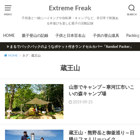
Extreme Freak
MENU
SEARCH
子供達と一緒にハイキングや自転車・キャンプなど、非日常で刺激あ
る外遊びを楽しむ親子の活動記録
HOME
親子登山の記録
子供と日本百名山
子供の登山道具
Packing 
まるでバックパックのようなポケット付きランドセルカバー「Randsel Packer」
HOME
タグ : 蔵王山
蔵王山
山形でキャンプ～寒河江市いこ
いの森キャンプ場
2019-09-25
蔵王山・熊野岳と御釜巡り～日
帰りファミリーハイク