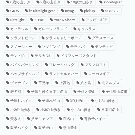
8歳の山歩き
9歳の山歩き
10歳の山歩き
asobitogear
GIOS
ks ultralight gear
myog
pickup
SOSO-G
ultralight
X-Pac
YAMA-Shorts
アソビトギア
カフラシル
ガレージブランド
キュムラス
クラフトビール
グラスキャリーポーチ
グラスケース
スノーシュー
ソソギング
テラノバ
テンティピ
テント泊
デリカD5
ドリフターズスタンド
バイクパッキング
フレームバッグ
プリマロフト
ペップサイクルズ
ランドセルカバー
ローカスギア
ヴァナゴン
三兄弟
上高地
八ヶ岳
北アルプス
厳冬期
子供と歩く日本百名山
子供と登山
子供登山装備
子連れハイク
子連れ登山
家族登山
小1の山歩き
小2の山歩き
小3の山歩き
小4の山歩き
日本百名山
焚き火
父子キャンプ
百名山
背負子ハイク
親子ハイク
親子登山
雪山登山