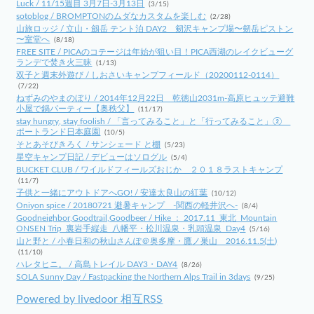
Luck / 11/15週目 3月7日-3月13日
(3/15)
sotoblog / BROMPTONのムダなカスタムを楽しむ
(2/28)
山旅ロッジ / 立山・劔岳 テント泊 DAY2 剱沢キャンプ場〜剱岳ピストン
〜室堂へ
(8/18)
FREE SITE / PICAのコテージは年始が狙い目！PICA西湖のレイクビューグ
ランデで焚き火三昧
(1/13)
双子と週末外遊び / しおさいキャンプフィールド（20200112-0114）
(7/22)
ねずみのやまのぼり / 2014年12月22日 乾徳山2031m-高原ヒュッテ避難
小屋で鍋パーティー【奥秩父】
(11/17)
stay hungry, stay foolish / 「言ってみること」と「行ってみること」②
ポートランド日本庭園
(10/5)
そとあそびきろく / サンシェード と棚
(5/23)
星空キャンプ日記 / デビューはソログル
(5/4)
BUCKET CLUB / ワイルドフィールズおじか ２０１８ラストキャンプ
(11/7)
子供と一緒にアウトドアへGO! / 安達太良山の紅葉
(10/12)
Oniyon spice / 20180721 避暑キャンプ -関西の軽井沢へ-
(8/4)
Goodneighbor,Goodtrail,Goodbeer / Hike ： 2017.11_東北_Mountain
ONSEN Trip_裏岩手縦走_八幡平・松川温泉・乳頭温泉_Day4
(5/16)
山と野と / 小春日和の秋山さんぽ＠奥多摩・鷹ノ巣山 2016.11.5(土)
(11/10)
ハレタヒニ。 / 高島トレイル DAY3・DAY4
(8/26)
SOLA Sunny Day / Fastpacking the Northern Alps Trail in 3days
(9/25)
Powered by livedoor 相互RSS