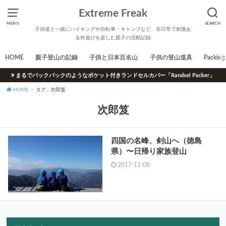
Extreme Freak
MENU
SEARCH
子供達と一緒にハイキングや自転車・キャンプなど、非日常で刺激あ
る外遊びを楽しむ親子の活動記録
HOME
親子登山の記録
子供と日本百名山
子供の登山道具
Packing 
まるでバックパックのようなポケット付きランドセルカバー「Randsel Packer」
HOME
タグ : 次郎笈
次郎笈
四国の名峰、剣山へ（徳島
県）〜日帰り家族登山
2017-11-08