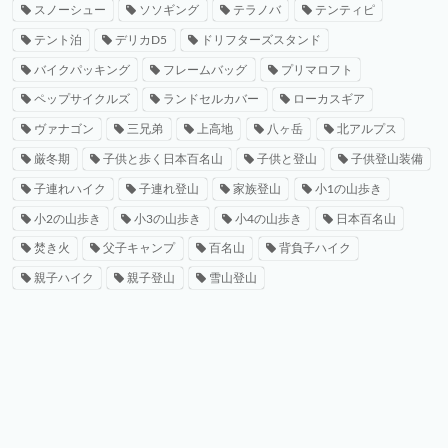
スノーシュー
ソソギング
テラノバ
テンティピ
テント泊
デリカD5
ドリフターズスタンド
バイクパッキング
フレームバッグ
プリマロフト
ペップサイクルズ
ランドセルカバー
ローカスギア
ヴァナゴン
三兄弟
上高地
八ヶ岳
北アルプス
厳冬期
子供と歩く日本百名山
子供と登山
子供登山装備
子連れハイク
子連れ登山
家族登山
小1の山歩き
小2の山歩き
小3の山歩き
小4の山歩き
日本百名山
焚き火
父子キャンプ
百名山
背負子ハイク
親子ハイク
親子登山
雪山登山