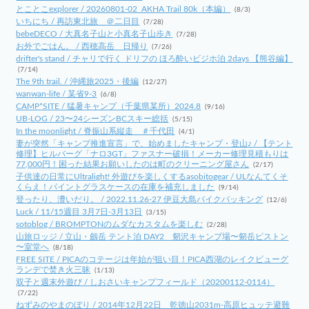
とことこexplorer / 20260801-02_AKHA Trail 80k（本編）
(8/3)
いちにち / 再訪東北旅 ＠二日目
(7/28)
bebeDECO / 大真名子山と小真名子山歩き
(7/28)
お外でごはん。 / 西穂高岳 日帰り
(7/26)
drifter's stand / チャリで行く ドリフの ほろ酔いビジホ泊 2days 【熊谷編】
(7/14)
The 9th trail. / 沖縄旅2025・後編
(12/27)
wanwan-life / 某省9-3
(6/8)
CAMP*SITE / 猛暑キャンプ（千葉県某所）2024.8
(9/16)
UB-LOG / 23〜24シーズンBCスキー総括
(5/15)
In the moonlight / 脊振山系縦走 ＃千代田
(4/1)
妻が突然「キャンプ推進宣言」で、始めましたキャンプ・登山♪ / 【テント
修理】ヒルバーグ「ナロ3GT」ファスナー破損！メーカー修理見積もりは
77,000円！困った結果お願いしたのは町のクリーニング屋さん
(2/17)
子供達の日常にUltralight! 外遊びを楽しくするasobitogear / ULなんてくそ
くらえ！パイントグラスケースの在庫を補充しました
(9/14)
登ったり、漕いだり。 / 2022.11.26-27 伊豆大島バイクパッキング
(12/6)
Luck / 11/15週目 3月7日-3月13日
(3/15)
sotoblog / BROMPTONのムダなカスタムを楽しむ
(2/28)
山旅ロッジ / 立山・劔岳 テント泊 DAY2 剱沢キャンプ場〜剱岳ピストン
〜室堂へ
(8/18)
FREE SITE / PICAのコテージは年始が狙い目！PICA西湖のレイクビューグ
ランデで焚き火三昧
(1/13)
双子と週末外遊び / しおさいキャンプフィールド（20200112-0114）
(7/22)
ねずみのやまのぼり / 2014年12月22日 乾徳山2031m-高原ヒュッテ避難