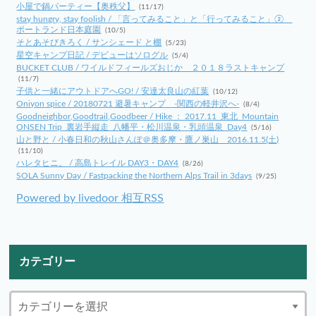
小屋で鍋パーティー【奥秩父】
(11/17)
stay hungry, stay foolish / 「言ってみること」と「行ってみること」②
ポートランド日本庭園
(10/5)
そとあそびきろく / サンシェード と棚
(5/23)
星空キャンプ日記 / デビューはソログル
(5/4)
BUCKET CLUB / ワイルドフィールズおじか ２０１８ラストキャンプ
(11/7)
子供と一緒にアウトドアへGO! / 安達太良山の紅葉
(10/12)
Oniyon spice / 20180721 避暑キャンプ -関西の軽井沢へ-
(8/4)
Goodneighbor,Goodtrail,Goodbeer / Hike ： 2017.11_東北_Mountain
ONSEN Trip_裏岩手縦走_八幡平・松川温泉・乳頭温泉_Day4
(5/16)
山と野と / 小春日和の秋山さんぽ＠奥多摩・鷹ノ巣山 2016.11.5(土)
(11/10)
ハレタヒニ。 / 高島トレイル DAY3・DAY4
(8/26)
SOLA Sunny Day / Fastpacking the Northern Alps Trail in 3days
(9/25)
Powered by livedoor 相互RSS
カテゴリー