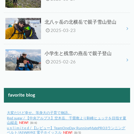
北八ヶ岳の北横岳で親子雪山登山
2025-03-23
小学生と残雪の燕岳で親子登山
2025-02-26
favorite blog
大変だけど幸せ。等身大の子育て物語。
Red sugar / 【中央アルプス】空木岳、千畳敷より駒峰ヒュッテを目指す夏
山縦走
NEW!
(8/6)
u n l i m i t e d / 【レビュー】TeamOneDay RunningMatePRO3ランニング
ベルト/ASWAYKE 電子ホイッスル
NEW!
(8/5)