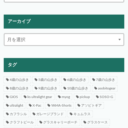
アーカイブ
タグ
4歳の山歩き
5歳の山歩き
6歳の山歩き
7歳の山歩き
8歳の山歩き
9歳の山歩き
10歳の山歩き
asobitogear
GIOS
ks ultralight gear
myog
pickup
SOSO-G
ultralight
X-Pac
YAMA-Shorts
アソビトギア
カフラシル
ガレージブランド
キュムラス
クラフトビール
グラスキャリーポーチ
グラスケース