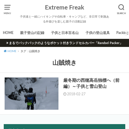
Extreme Freak
MENU
SEARCH
子供達と一緒にハイキングや自転車・キャンプなど、非日常で刺激あ
る外遊びを楽しむ親子の活動記録
HOME
親子登山の記録
子供と日本百名山
子供の登山道具
Packing 
まるでバックパックのようなポケット付きランドセルカバー「Randsel Packer」
HOME
タグ : 山賊焼き
山賊焼き
厳冬期の西穂高岳独標へ（前
編）～子供と雪山登山
2018-02-27