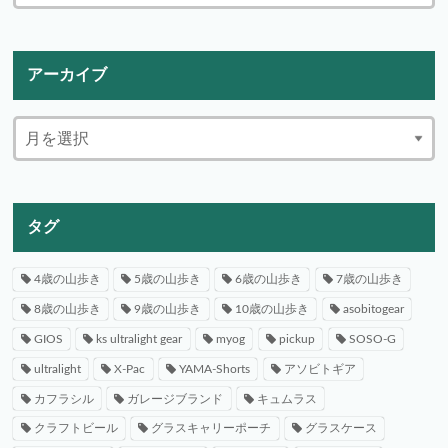
アーカイブ
タグ
4歳の山歩き
5歳の山歩き
6歳の山歩き
7歳の山歩き
8歳の山歩き
9歳の山歩き
10歳の山歩き
asobitogear
GIOS
ks ultralight gear
myog
pickup
SOSO-G
ultralight
X-Pac
YAMA-Shorts
アソビトギア
カフラシル
ガレージブランド
キュムラス
クラフトビール
グラスキャリーポーチ
グラスケース