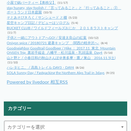
小屋で鍋パーティー【奥秩父】
(11/17)
stay hungry, stay foolish / 「言ってみること」と「行ってみること」②
ポートランド日本庭園
(10/5)
そとあそびきろく / サンシェード と棚
(5/23)
星空キャンプ日記 / デビューはソログル
(5/4)
BUCKET CLUB / ワイルドフィールズおじか ２０１８ラストキャンプ
(11/7)
子供と一緒にアウトドアへGO! / 安達太良山の紅葉
(10/12)
Oniyon spice / 20180721 避暑キャンプ -関西の軽井沢へ-
(8/4)
Goodneighbor,Goodtrail,Goodbeer / Hike ： 2017.11_東北_Mountain
ONSEN Trip_裏岩手縦走_八幡平・松川温泉・乳頭温泉_Day4
(5/16)
山と野と / 小春日和の秋山さんぽ＠奥多摩・鷹ノ巣山 2016.11.5(土)
(11/10)
ハレタヒニ。 / 高島トレイル DAY3・DAY4
(8/26)
SOLA Sunny Day / Fastpacking the Northern Alps Trail in 3days
(9/25)
Powered by livedoor 相互RSS
カテゴリー