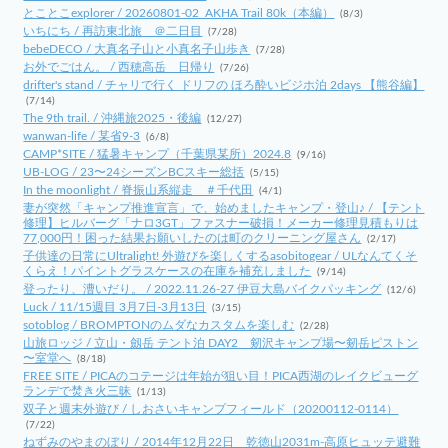
とことこexplorer / 20260801-02_AKHA Trail 80k（本編）
(8/3)
いちにち / 再訪東北旅 ＠二日目
(7/28)
bebeDECO / 大真名子山と小真名子山歩き
(7/28)
お外でごはん。 / 西穂高岳 日帰り
(7/26)
drifter's stand / チャリで行く ドリフの ほろ酔いビジホ泊 2days 【熊谷編】
(7/14)
The 9th trail. / 沖縄旅2025・後編
(12/27)
wanwan-life / 某省9-3
(6/8)
CAMP*SITE / 猛暑キャンプ（千葉県某所）2024.8
(9/16)
UB-LOG / 23〜24シーズンBCスキー総括
(5/15)
In the moonlight / 脊振山系縦走 ＃千代田
(4/1)
妻が突然「キャンプ推進宣言」で、始めましたキャンプ・登山♪ / 【テント
修理】ヒルバーグ「ナロ3GT」ファスナー破損！メーカー修理見積もりは
77,000円！困った結果お願いしたのは町のクリーニング屋さん
(2/17)
子供達の日常にUltralight! 外遊びを楽しくするasobitogear / ULなんてくそ
くらえ！パイントグラスケースの在庫を補充しました
(9/14)
登ったり、漕いだり。 / 2022.11.26-27 伊豆大島バイクパッキング
(12/6)
Luck / 11/15週目 3月7日-3月13日
(3/15)
sotoblog / BROMPTONのムダなカスタムを楽しむ
(2/28)
山旅ロッジ / 立山・劔岳 テント泊 DAY2 剱沢キャンプ場〜剱岳ピストン
〜室堂へ
(8/18)
FREE SITE / PICAのコテージは年始が狙い目！PICA西湖のレイクビューグ
ランデで焚き火三昧
(1/13)
双子と週末外遊び / しおさいキャンプフィールド（20200112-0114）
(7/22)
ねずみのやまのぼり / 2014年12月22日 乾徳山2031m-高原ヒュッテ避難