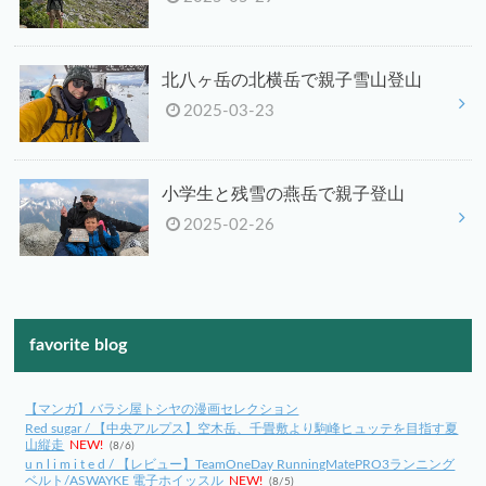
北八ヶ岳の北横岳で親子雪山登山
2025-03-23
小学生と残雪の燕岳で親子登山
2025-02-26
favorite blog
【マンガ】バラシ屋トシヤの漫画セレクション
Red sugar / 【中央アルプス】空木岳、千畳敷より駒峰ヒュッテを目指す夏
山縦走
NEW!
(8/6)
u n l i m i t e d / 【レビュー】TeamOneDay RunningMatePRO3ランニング
ベルト/ASWAYKE 電子ホイッスル
NEW!
(8/5)