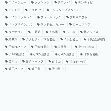
スノーシュー
ソソギング
テラノバ
テンティピ
テント泊
デリカD5
ドリフターズスタンド
バイクパッキング
フレームバッグ
プリマロフト
ペップサイクルズ
ランドセルカバー
ローカスギア
ヴァナゴン
三兄弟
上高地
八ヶ岳
北アルプス
厳冬期
子供と歩く日本百名山
子供と登山
子供登山装備
子連れハイク
子連れ登山
家族登山
小1の山歩き
小2の山歩き
小3の山歩き
小4の山歩き
日本百名山
焚き火
父子キャンプ
百名山
背負子ハイク
親子ハイク
親子登山
雪山登山