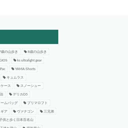
7歳の山歩き
8歳の山歩き
GIOS
ks ultralight gear
-Pac
YAMA-Shorts
キュムラス
スケース
スノーシュー
泊
デリカD5
レームバッグ
プリマロフト
スギア
ヴァナゴン
三兄弟
子供と歩く日本百名山