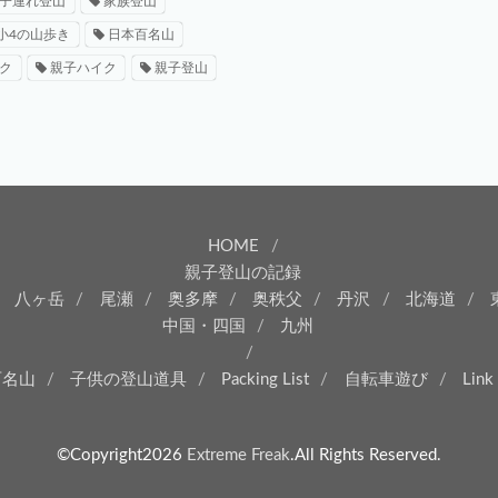
子連れ登山
家族登山
小4の山歩き
日本百名山
ク
親子ハイク
親子登山
HOME
親子登山の記録
八ヶ岳
尾瀬
奥多摩
奥秩父
丹沢
北海道
中国・四国
九州
百名山
子供の登山道具
Packing List
自転車遊び
Link
©Copyright2026
Extreme Freak
.All Rights Reserved.