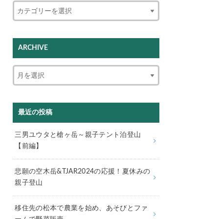
ARCHIVE
最近の投稿
三男ユウタと槍ヶ岳～親子テント泊登山
【前編】
悲願の空木岳&TJAR2024の応援！夏休みの
親子登山
移住先の松本で農業を始め、あそびとファ