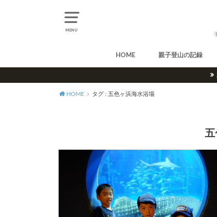
MENU
HOME
親子登山の記録
北アルプス
中央アルプス
南アルプス
八ヶ岳
尾瀬
奥多摩
奥秩父
丹沢
北海道
東北
関東
甲信越
北陸
関西
中国・四国
九州
HOME
タグ : 五色ヶ浜海水浴場
五