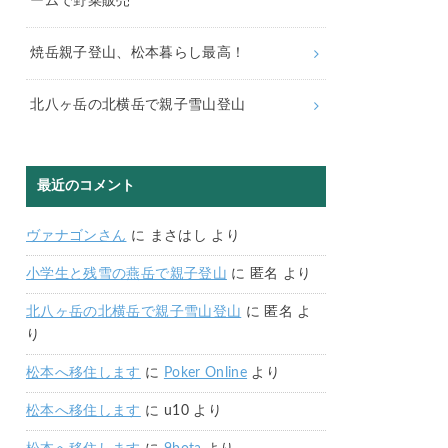
ームで野菜販売
焼岳親子登山、松本暮らし最高！
北八ヶ岳の北横岳で親子雪山登山
最近のコメント
ヴァナゴンさん
に
まさはし
より
小学生と残雪の燕岳で親子登山
に
匿名
より
北八ヶ岳の北横岳で親子雪山登山
に
匿名
よ
り
松本へ移住します
に
Poker Online
より
松本へ移住します
に
u10
より