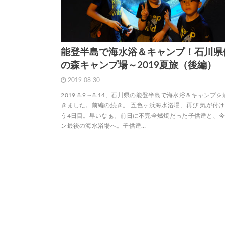
能登半島で海水浴＆キャンプ！石川県
の森キャンプ場～2019夏旅（後編）
2019-08-30
2019.8.9～8.14、石川県の能登半島で海水浴＆キャンプ
きました。前編の続き。 五色ヶ浜海水浴場、再び 気が付
う4日目。早いなぁ。前日に不完全燃焼だった子供達と、
ン最後の海水浴場へ。子供達…