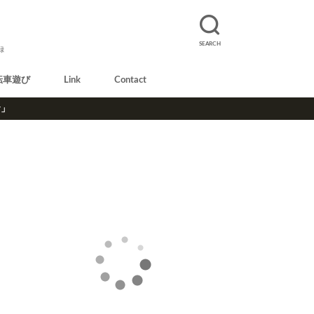
SEARCH
録
転車遊び
Link
Contact
r」