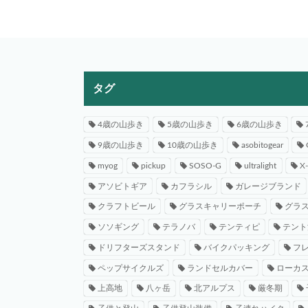
タグ
4歳の山歩き
5歳の山歩き
6歳の山歩き
9歳の山歩き
10歳の山歩き
asobitogear
myog
pickup
SOSO-G
ultralight
X
アソビトギア
カフラシル
ガレージブランド
クラフトビール
グラスキャリーポーチ
グラ
ソソギング
テラノバ
テンティピ
テント
ドリフターズスタンド
バイクパッキング
フ
ペップサイクルズ
ランドセルカバー
ローカ
上高地
八ヶ岳
北アルプス
厳冬期