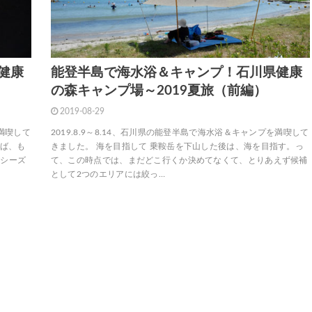
健康
能登半島で海水浴＆キャンプ！石川県健康
の森キャンプ場～2019夏旅（前編）
2019-08-29
を満喫して
2019.8.9～8.14、石川県の能登半島で海水浴＆キャンプを満喫して
けば、も
きました。 海を目指して 乗鞍岳を下山した後は、海を目指す。っ
今シーズ
て、この時点では、まだどこ行くか決めてなくて、とりあえず候補
として2つのエリアには絞っ…