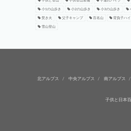
子供と登山
子供登山装備
子連れハイク
小1の山歩き
小2の山歩き
小3の山歩き
焚き火
父子キャンプ
百名山
背負子ハイ
雪山登山
北アルプス
中央アルプス
南アルプス
子供と日本