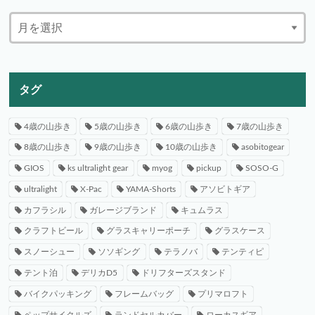
タグ
4歳の山歩き
5歳の山歩き
6歳の山歩き
7歳の山歩き
8歳の山歩き
9歳の山歩き
10歳の山歩き
asobitogear
GIOS
ks ultralight gear
myog
pickup
SOSO-G
ultralight
X-Pac
YAMA-Shorts
アソビトギア
カフラシル
ガレージブランド
キュムラス
クラフトビール
グラスキャリーポーチ
グラスケース
スノーシュー
ソソギング
テラノバ
テンティピ
テント泊
デリカD5
ドリフターズスタンド
バイクパッキング
フレームバッグ
プリマロフト
ペップサイクルズ
ランドセルカバー
ローカスギア