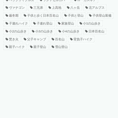
ヴァナゴン
三兄弟
上高地
八ヶ岳
北アルプス
厳冬期
子供と歩く日本百名山
子供と登山
子供登山装備
子連れハイク
子連れ登山
家族登山
小1の山歩き
小2の山歩き
小3の山歩き
小4の山歩き
日本百名山
焚き火
父子キャンプ
百名山
背負子ハイク
親子ハイク
親子登山
雪山登山