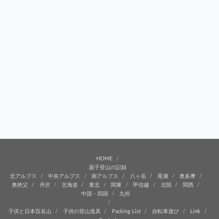
HOME
親子登山の記録
北アルプス
中央アルプス
南アルプス
八ヶ岳
尾瀬
奥多摩
奥秩父
丹沢
北海道
東北
関東
甲信越
北陸
関西
中国・四国
九州
子供と日本百名山
子供の登山道具
Packing List
自転車遊び
Link