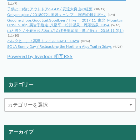
(11/7)
子供と一緒にアウトドアへGO! / 安達太良山の紅葉
(10/12)
Oniyon spice / 20180721 避暑キャンプ -関西の軽井沢へ-
(8/4)
Goodneighbor,Goodtrail,Goodbeer / Hike ： 2017.11_東北_Mountain
ONSEN Trip_裏岩手縦走_八幡平・松川温泉・乳頭温泉_Day4
(5/16)
山と野と / 小春日和の秋山さんぽ＠奥多摩・鷹ノ巣山 2016.11.5(土)
(11/10)
ハレタヒニ。 / 高島トレイル DAY3・DAY4
(8/26)
SOLA Sunny Day / Fastpacking the Northern Alps Trail in 3days
(9/25)
Powered by livedoor 相互RSS
カテゴリー
アーカイブ