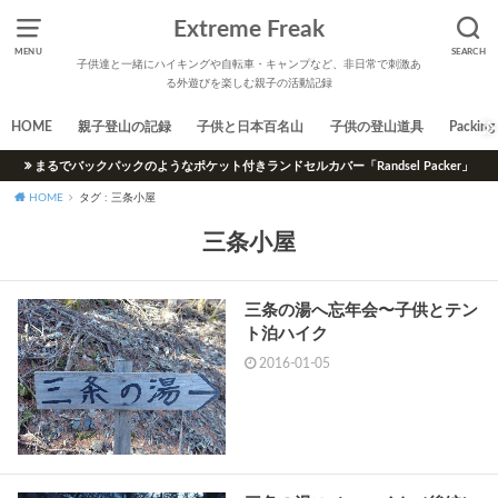
Extreme Freak
MENU
SEARCH
子供達と一緒にハイキングや自転車・キャンプなど、非日常で刺激あ
る外遊びを楽しむ親子の活動記録
HOME
親子登山の記録
子供と日本百名山
子供の登山道具
Packing 
まるでバックパックのようなポケット付きランドセルカバー「Randsel Packer」
HOME
タグ : 三条小屋
三条小屋
三条の湯へ忘年会〜子供とテン
ト泊ハイク
2016-01-05