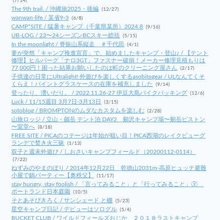
(7/14)
The 9th trail. / 沖縄旅2025・後編
(12/27)
wanwan-life / 某省9-3
(6/8)
CAMP*SITE / 猛暑キャンプ（千葉県某所）2024.8
(9/16)
UB-LOG / 23〜24シーズンBCスキー総括
(5/15)
In the moonlight / 脊振山系縦走 ＃千代田
(4/1)
妻が突然「キャンプ推進宣言」で、始めましたキャンプ・登山♪ / 【テント
修理】ヒルバーグ「ナロ3GT」ファスナー破損！メーカー修理見積もりは
77,000円！困った結果お願いしたのは町のクリーニング屋さん
(2/17)
子供達の日常にUltralight! 外遊びを楽しくするasobitogear / ULなんてくそ
くらえ！パイントグラスケースの在庫を補充しました
(9/14)
登ったり、漕いだり。 / 2022.11.26-27 伊豆大島バイクパッキング
(12/6)
Luck / 11/15週目 3月7日-3月13日
(3/15)
sotoblog / BROMPTONのムダなカスタムを楽しむ
(2/28)
山旅ロッジ / 立山・劔岳 テント泊 DAY2 剱沢キャンプ場〜剱岳ピストン
〜室堂へ
(8/18)
FREE SITE / PICAのコテージは年始が狙い目！PICA西湖のレイクビューグ
ランデで焚き火三昧
(1/13)
双子と週末外遊び / しおさいキャンプフィールド（20200112-0114）
(7/22)
ねずみのやまのぼり / 2014年12月22日 乾徳山2031m-高原ヒュッテ避難
小屋で鍋パーティー【奥秩父】
(11/17)
stay hungry, stay foolish / 「言ってみること」と「行ってみること」②
ポートランド日本庭園
(10/5)
そとあそびきろく / サンシェード と棚
(5/23)
星空キャンプ日記 / デビューはソログル
(5/4)
BUCKET CLUB / ワイルドフィールズおじか ２０１８ラストキャンプ