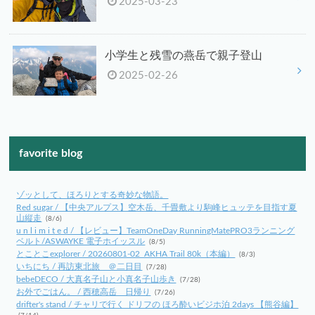
2025-03-23
小学生と残雪の燕岳で親子登山
2025-02-26
favorite blog
ゾッとして、ほろりとする奇妙な物語。
Red sugar / 【中央アルプス】空木岳、千畳敷より駒峰ヒュッテを目指す夏
山縦走
(8/6)
u n l i m i t e d / 【レビュー】TeamOneDay RunningMatePRO3ランニング
ベルト/ASWAYKE 電子ホイッスル
(8/5)
とことこexplorer / 20260801-02_AKHA Trail 80k（本編）
(8/3)
いちにち / 再訪東北旅 ＠二日目
(7/28)
bebeDECO / 大真名子山と小真名子山歩き
(7/28)
お外でごはん。 / 西穂高岳 日帰り
(7/26)
drifter's stand / チャリで行く ドリフの ほろ酔いビジホ泊 2days 【熊谷編】