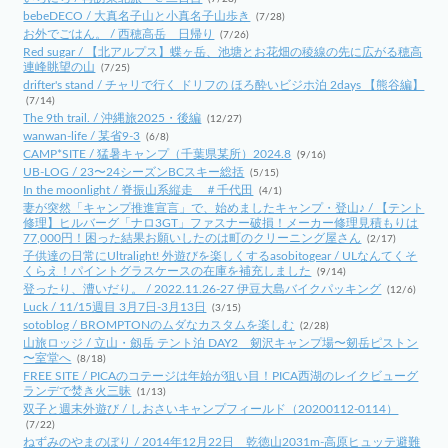
bebeDECO / 大真名子山と小真名子山歩き
(7/28)
お外でごはん。 / 西穂高岳 日帰り
(7/26)
Red sugar / 【北アルプス】蝶ヶ岳、池塘とお花畑の稜線の先に広がる穂高
連峰眺望の山
(7/25)
drifter's stand / チャリで行く ドリフの ほろ酔いビジホ泊 2days 【熊谷編】
(7/14)
The 9th trail. / 沖縄旅2025・後編
(12/27)
wanwan-life / 某省9-3
(6/8)
CAMP*SITE / 猛暑キャンプ（千葉県某所）2024.8
(9/16)
UB-LOG / 23〜24シーズンBCスキー総括
(5/15)
In the moonlight / 脊振山系縦走 ＃千代田
(4/1)
妻が突然「キャンプ推進宣言」で、始めましたキャンプ・登山♪ / 【テント
修理】ヒルバーグ「ナロ3GT」ファスナー破損！メーカー修理見積もりは
77,000円！困った結果お願いしたのは町のクリーニング屋さん
(2/17)
子供達の日常にUltralight! 外遊びを楽しくするasobitogear / ULなんてくそ
くらえ！パイントグラスケースの在庫を補充しました
(9/14)
登ったり、漕いだり。 / 2022.11.26-27 伊豆大島バイクパッキング
(12/6)
Luck / 11/15週目 3月7日-3月13日
(3/15)
sotoblog / BROMPTONのムダなカスタムを楽しむ
(2/28)
山旅ロッジ / 立山・劔岳 テント泊 DAY2 剱沢キャンプ場〜剱岳ピストン
〜室堂へ
(8/18)
FREE SITE / PICAのコテージは年始が狙い目！PICA西湖のレイクビューグ
ランデで焚き火三昧
(1/13)
双子と週末外遊び / しおさいキャンプフィールド（20200112-0114）
(7/22)
ねずみのやまのぼり / 2014年12月22日 乾徳山2031m-高原ヒュッテ避難