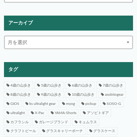
アーカイブ
タグ
4歳の山歩き
5歳の山歩き
6歳の山歩き
7歳の山歩き
8歳の山歩き
9歳の山歩き
10歳の山歩き
asobitogear
GIOS
ks ultralight gear
myog
pickup
SOSO-G
ultralight
X-Pac
YAMA-Shorts
アソビトギア
カフラシル
ガレージブランド
キュムラス
クラフトビール
グラスキャリーポーチ
グラスケース