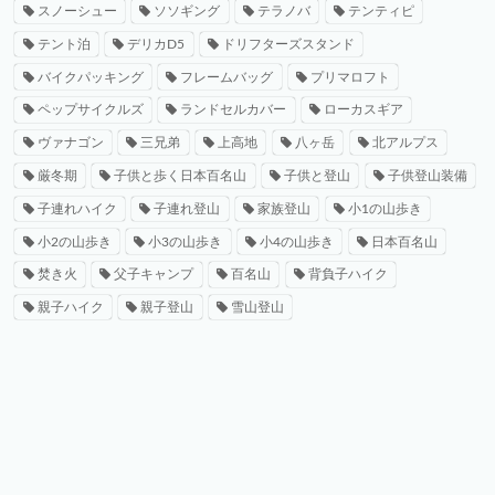
スノーシュー
ソソギング
テラノバ
テンティピ
テント泊
デリカD5
ドリフターズスタンド
バイクパッキング
フレームバッグ
プリマロフト
ペップサイクルズ
ランドセルカバー
ローカスギア
ヴァナゴン
三兄弟
上高地
八ヶ岳
北アルプス
厳冬期
子供と歩く日本百名山
子供と登山
子供登山装備
子連れハイク
子連れ登山
家族登山
小1の山歩き
小2の山歩き
小3の山歩き
小4の山歩き
日本百名山
焚き火
父子キャンプ
百名山
背負子ハイク
親子ハイク
親子登山
雪山登山