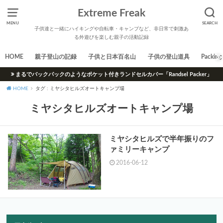
Extreme Freak
MENU
SEARCH
子供達と一緒にハイキングや自転車・キャンプなど、非日常で刺激あ
る外遊びを楽しむ親子の活動記録
HOME
親子登山の記録
子供と日本百名山
子供の登山道具
Packing 
まるでバックパックのようなポケット付きランドセルカバー「Randsel Packer」
HOME
タグ : ミヤシタヒルズオートキャンプ場
ミヤシタヒルズオートキャンプ場
ミヤシタヒルズで半年振りのフ
ァミリーキャンプ
2016-06-12