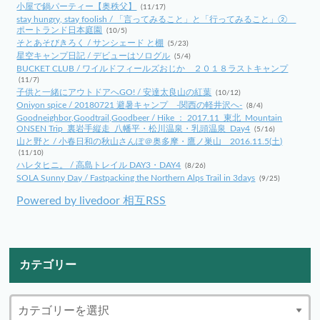
小屋で鍋パーティー【奥秩父】
(11/17)
stay hungry, stay foolish / 「言ってみること」と「行ってみること」②
ポートランド日本庭園
(10/5)
そとあそびきろく / サンシェード と棚
(5/23)
星空キャンプ日記 / デビューはソログル
(5/4)
BUCKET CLUB / ワイルドフィールズおじか ２０１８ラストキャンプ
(11/7)
子供と一緒にアウトドアへGO! / 安達太良山の紅葉
(10/12)
Oniyon spice / 20180721 避暑キャンプ -関西の軽井沢へ-
(8/4)
Goodneighbor,Goodtrail,Goodbeer / Hike ： 2017.11_東北_Mountain
ONSEN Trip_裏岩手縦走_八幡平・松川温泉・乳頭温泉_Day4
(5/16)
山と野と / 小春日和の秋山さんぽ＠奥多摩・鷹ノ巣山 2016.11.5(土)
(11/10)
ハレタヒニ。 / 高島トレイル DAY3・DAY4
(8/26)
SOLA Sunny Day / Fastpacking the Northern Alps Trail in 3days
(9/25)
Powered by livedoor 相互RSS
カテゴリー