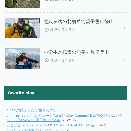
北八ヶ岳の北横岳で親子雪山登山
2025-03-23
小学生と残雪の燕岳で親子登山
2025-02-26
favorite blog
1420gの娘がくれた“生きる力”。
u n l i m i t e d / 【レビュー】TeamOneDay RunningMatePRO3ランニング
ベルト/ASWAYKE 電子ホイッスル
NEW!
(8/5)
とことこexplorer / 20260801-02_AKHA Trail 80k（本編）
(8/3)
いちにち / 再訪東北旅 ＠二日目
(7/28)