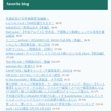
favorite blog
共感必至の“日常修羅場”短編集！
u n l i m i t e d / TJAR応援行きます！
(8/9)
bebeDECO / 鳥海山歩き【本編】
(8/9)
Red sugar / 【中央アルプス】空木岳、千畳敷より駒峰ヒュッテを目指す夏
山縦走
(8/6)
とことこexplorer / 20260801-02_AKHA Trail 80k（本編）
(8/3)
いちにち / 再訪東北旅 ＠二日目
(7/28)
お外でごはん。 / 西穂高岳 日帰り
(7/26)
drifter's stand / チャリで行く ドリフの ほろ酔いビジホ泊 2days 【熊谷編】
(7/14)
The 9th trail. / 沖縄旅2025・後編
(12/27)
wanwan-life / 某省9-3
(6/8)
CAMP*SITE / 猛暑キャンプ（千葉県某所）2024.8
(9/16)
UB-LOG / 23〜24シーズンBCスキー総括
(5/15)
In the moonlight / 脊振山系縦走 ＃千代田
(4/1)
妻が突然「キャンプ推進宣言」で、始めましたキャンプ・登山♪ / 【テント
修理】ヒルバーグ「ナロ3GT」ファスナー破損！メーカー修理見積もりは
77,000円！困った結果お願いしたのは町のクリーニング屋さん
(2/17)
子供達の日常にUltralight! 外遊びを楽しくするasobitogear / ULなんてくそ
くらえ！パイントグラスケースの在庫を補充しました
(9/14)
登ったり、漕いだり。 / 2022.11.26-27 伊豆大島バイクパッキング
(12/6)
Luck / 11/15週目 3月7日-3月13日
(3/15)