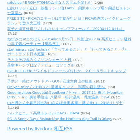
sotoblog / BROMPTONのムダなカスタムを楽しむ
(2/28)
山旅ロッジ / 立山・劔岳 テント泊 DAY2 剱沢キャンプ場〜剱岳ピストン
〜室堂へ
(8/18)
FREE SITE / PICAのコテージは年始が狙い目！PICA西湖のレイクビューグ
ランデで焚き火三昧
(1/13)
双子と週末外遊び / しおさいキャンプフィールド（20200112-0114）
(7/22)
ねずみのやまのぼり / 2014年12月22日 乾徳山2031m-高原ヒュッテ避難
小屋で鍋パーティー【奥秩父】
(11/17)
stay hungry, stay foolish / 「言ってみること」と「行ってみること」②
ポートランド日本庭園
(10/5)
そとあそびきろく / サンシェード と棚
(5/23)
星空キャンプ日記 / デビューはソログル
(5/4)
BUCKET CLUB / ワイルドフィールズおじか ２０１８ラストキャンプ
(11/7)
子供と一緒にアウトドアへGO! / 安達太良山の紅葉
(10/12)
Oniyon spice / 20180721 避暑キャンプ -関西の軽井沢へ-
(8/4)
Goodneighbor,Goodtrail,Goodbeer / Hike ： 2017.11_東北_Mountain
ONSEN Trip_裏岩手縦走_八幡平・松川温泉・乳頭温泉_Day4
(5/16)
山と野と / 小春日和の秋山さんぽ＠奥多摩・鷹ノ巣山 2016.11.5(土)
(11/10)
ハレタヒニ。 / 高島トレイル DAY3・DAY4
(8/26)
SOLA Sunny Day / Fastpacking the Northern Alps Trail in 3days
(9/25)
Powered by livedoor 相互RSS