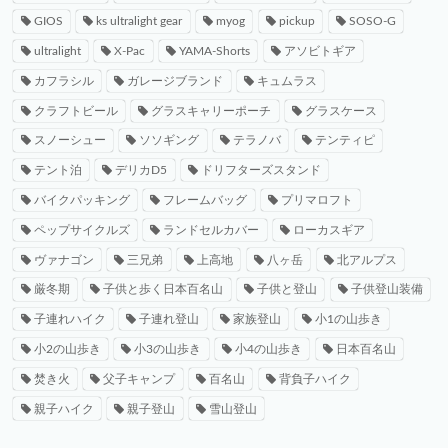
GIOS
ks ultralight gear
myog
pickup
SOSO-G
ultralight
X-Pac
YAMA-Shorts
アソビトギア
カフラシル
ガレージブランド
キュムラス
クラフトビール
グラスキャリーポーチ
グラスケース
スノーシュー
ソソギング
テラノバ
テンティピ
テント泊
デリカD5
ドリフターズスタンド
バイクパッキング
フレームバッグ
プリマロフト
ペップサイクルズ
ランドセルカバー
ローカスギア
ヴァナゴン
三兄弟
上高地
八ヶ岳
北アルプス
厳冬期
子供と歩く日本百名山
子供と登山
子供登山装備
子連れハイク
子連れ登山
家族登山
小1の山歩き
小2の山歩き
小3の山歩き
小4の山歩き
日本百名山
焚き火
父子キャンプ
百名山
背負子ハイク
親子ハイク
親子登山
雪山登山