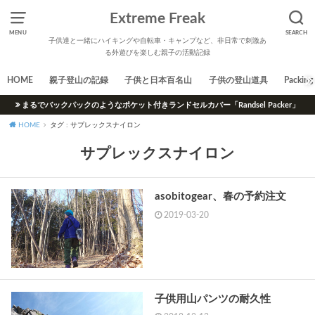
Extreme Freak
MENU
SEARCH
子供達と一緒にハイキングや自転車・キャンプなど、非日常で刺激あ
る外遊びを楽しむ親子の活動記録
HOME
親子登山の記録
子供と日本百名山
子供の登山道具
Packing 
まるでバックパックのようなポケット付きランドセルカバー「Randsel Packer」
HOME
タグ : サプレックスナイロン
サプレックスナイロン
asobitogear、春の予約注文
2019-03-20
子供用山パンツの耐久性