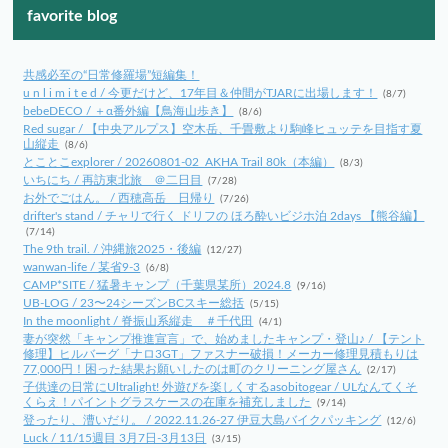
favorite blog
共感必至の“日常修羅場”短編集！
u n l i m i t e d / 今更だけど、17年目＆仲間がTJARに出場します！
(8/7)
bebeDECO / ＋α番外編【鳥海山歩き】
(8/6)
Red sugar / 【中央アルプス】空木岳、千畳敷より駒峰ヒュッテを目指す夏
山縦走
(8/6)
とことこexplorer / 20260801-02_AKHA Trail 80k（本編）
(8/3)
いちにち / 再訪東北旅 ＠二日目
(7/28)
お外でごはん。 / 西穂高岳 日帰り
(7/26)
drifter's stand / チャリで行く ドリフの ほろ酔いビジホ泊 2days 【熊谷編】
(7/14)
The 9th trail. / 沖縄旅2025・後編
(12/27)
wanwan-life / 某省9-3
(6/8)
CAMP*SITE / 猛暑キャンプ（千葉県某所）2024.8
(9/16)
UB-LOG / 23〜24シーズンBCスキー総括
(5/15)
In the moonlight / 脊振山系縦走 ＃千代田
(4/1)
妻が突然「キャンプ推進宣言」で、始めましたキャンプ・登山♪ / 【テント
修理】ヒルバーグ「ナロ3GT」ファスナー破損！メーカー修理見積もりは
77,000円！困った結果お願いしたのは町のクリーニング屋さん
(2/17)
子供達の日常にUltralight! 外遊びを楽しくするasobitogear / ULなんてくそ
くらえ！パイントグラスケースの在庫を補充しました
(9/14)
登ったり、漕いだり。 / 2022.11.26-27 伊豆大島バイクパッキング
(12/6)
Luck / 11/15週目 3月7日-3月13日
(3/15)