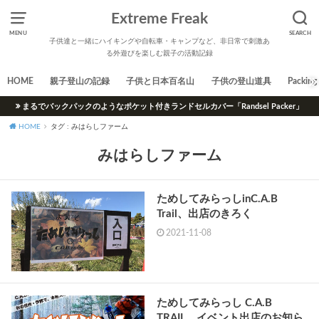
Extreme Freak
MENU
SEARCH
子供達と一緒にハイキングや自転車・キャンプなど、非日常で刺激あ
る外遊びを楽しむ親子の活動記録
HOME
親子登山の記録
子供と日本百名山
子供の登山道具
Packing 
まるでバックパックのようなポケット付きランドセルカバー「Randsel Packer」
HOME
タグ : みはらしファーム
みはらしファーム
ためしてみらっしinC.A.B
Trail、出店のきろく
2021-11-08
ためしてみらっし C.A.B
TRAIL、イベント出店のお知ら