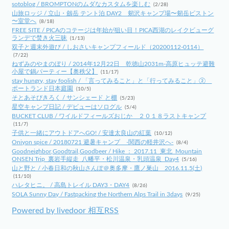
sotoblog / BROMPTONのムダなカスタムを楽しむ
(2/28)
山旅ロッジ / 立山・劔岳 テント泊 DAY2 剱沢キャンプ場〜剱岳ピストン
〜室堂へ
(8/18)
FREE SITE / PICAのコテージは年始が狙い目！PICA西湖のレイクビューグ
ランデで焚き火三昧
(1/13)
双子と週末外遊び / しおさいキャンプフィールド（20200112-0114）
(7/22)
ねずみのやまのぼり / 2014年12月22日 乾徳山2031m-高原ヒュッテ避難
小屋で鍋パーティー【奥秩父】
(11/17)
stay hungry, stay foolish / 「言ってみること」と「行ってみること」②
ポートランド日本庭園
(10/5)
そとあそびきろく / サンシェード と棚
(5/23)
星空キャンプ日記 / デビューはソログル
(5/4)
BUCKET CLUB / ワイルドフィールズおじか ２０１８ラストキャンプ
(11/7)
子供と一緒にアウトドアへGO! / 安達太良山の紅葉
(10/12)
Oniyon spice / 20180721 避暑キャンプ -関西の軽井沢へ-
(8/4)
Goodneighbor,Goodtrail,Goodbeer / Hike ： 2017.11_東北_Mountain
ONSEN Trip_裏岩手縦走_八幡平・松川温泉・乳頭温泉_Day4
(5/16)
山と野と / 小春日和の秋山さんぽ＠奥多摩・鷹ノ巣山 2016.11.5(土)
(11/10)
ハレタヒニ。 / 高島トレイル DAY3・DAY4
(8/26)
SOLA Sunny Day / Fastpacking the Northern Alps Trail in 3days
(9/25)
Powered by livedoor 相互RSS