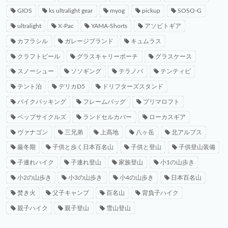
GIOS
ks ultralight gear
myog
pickup
SOSO-G
ultralight
X-Pac
YAMA-Shorts
アソビトギア
カフラシル
ガレージブランド
キュムラス
クラフトビール
グラスキャリーポーチ
グラスケース
スノーシュー
ソソギング
テラノバ
テンティピ
テント泊
デリカD5
ドリフターズスタンド
バイクパッキング
フレームバッグ
プリマロフト
ペップサイクルズ
ランドセルカバー
ローカスギア
ヴァナゴン
三兄弟
上高地
八ヶ岳
北アルプス
厳冬期
子供と歩く日本百名山
子供と登山
子供登山装備
子連れハイク
子連れ登山
家族登山
小1の山歩き
小2の山歩き
小3の山歩き
小4の山歩き
日本百名山
焚き火
父子キャンプ
百名山
背負子ハイク
親子ハイク
親子登山
雪山登山