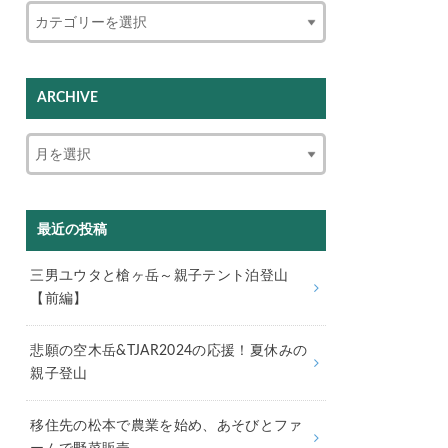
ARCHIVE
最近の投稿
三男ユウタと槍ヶ岳～親子テント泊登山
【前編】
悲願の空木岳&TJAR2024の応援！夏休みの
親子登山
移住先の松本で農業を始め、あそびとファ