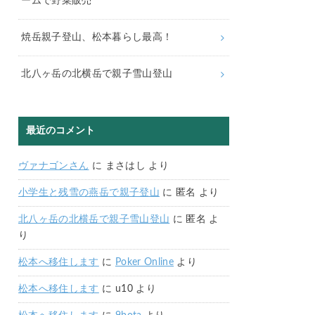
ームで野菜販売
焼岳親子登山、松本暮らし最高！
北八ヶ岳の北横岳で親子雪山登山
最近のコメント
ヴァナゴンさん
に
まさはし
より
小学生と残雪の燕岳で親子登山
に
匿名
より
北八ヶ岳の北横岳で親子雪山登山
に
匿名
よ
り
松本へ移住します
に
Poker Online
より
松本へ移住します
に
u10
より