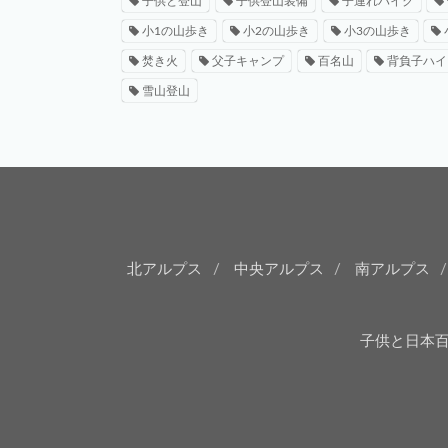
子供と登山
子供登山装備
子連れハイク
小1の山歩き
小2の山歩き
小3の山歩き
焚き火
父子キャンプ
百名山
背負子ハイ
雪山登山
北アルプス
中央アルプス
南アルプス
子供と日本