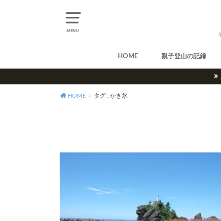
MENU
HOME
親子登山の記録
北アルプス
中央アルプス
南アルプス
八ヶ岳
尾瀬
奥多摩
奥秩父
丹沢
北海道
東北
関東
甲信越
北陸
関西
中国・四国
九州
HOME
タグ : かき氷