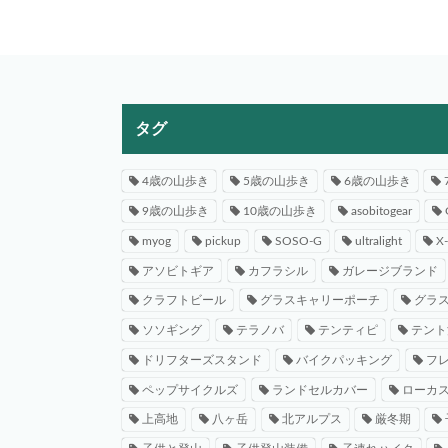
タグ
4歳の山歩き
5歳の山歩き
6歳の山歩き
9歳の山歩き
10歳の山歩き
asobitogear
myog
pickup
SOSO-G
ultralight
X
アソビトギア
カフラシル
ガレージブランド
クラフトビール
グラスキャリーポーチ
グラ
ソソギング
テラノバ
テンティピ
テント
ドリフターズスタンド
バイクパッキング
フ
ペップサイクルズ
ランドセルカバー
ローカ
上高地
八ヶ岳
北アルプス
厳冬期