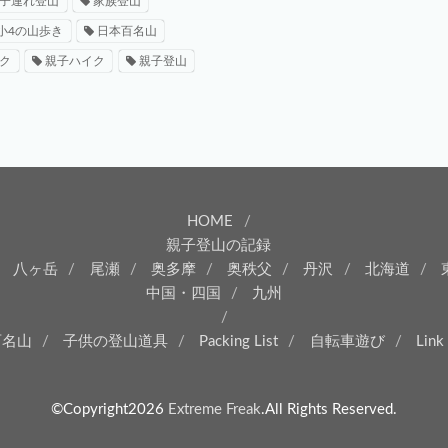
子連れ登山
家族登山
小4の山歩き
日本百名山
ク
親子ハイク
親子登山
HOME
親子登山の記録
八ヶ岳
尾瀬
奥多摩
奥秩父
丹沢
北海道
中国・四国
九州
百名山
子供の登山道具
Packing List
自転車遊び
Link
©Copyright2026
Extreme Freak
.All Rights Reserved.