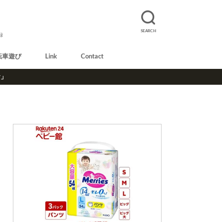
SEARCH
録
転車遊び
Link
Contact
r」