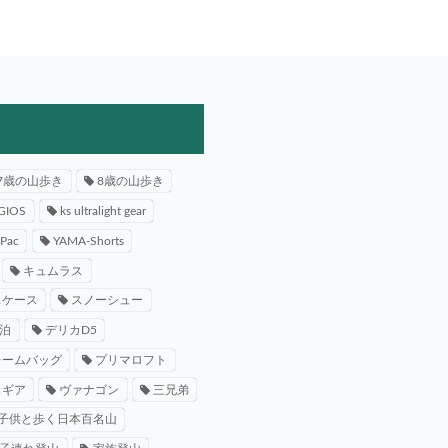
7歳の山歩き
8歳の山歩き
GIOS
ks ultralight gear
-Pac
YAMA-Shorts
キュムラス
スケース
スノーシュー
泊
デリカD5
レームバッグ
プリマロフト
スギア
ヴァナゴン
三兄弟
子供と歩く日本百名山