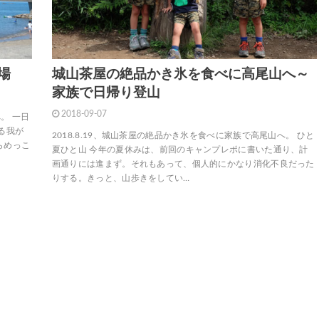
場
城山茶屋の絶品かき氷を食べに高尾山へ～
家族で日帰り登山
2018-09-07
。 一日
る我が
2018.8.19、城山茶屋の絶品かき氷を食べに家族で高尾山へ。 ひと
らめっこ
夏ひと山 今年の夏休みは、前回のキャンプレポに書いた通り、計
画通りには進まず。それもあって、個人的にかなり消化不良だった
りする。きっと、山歩きをしてい…